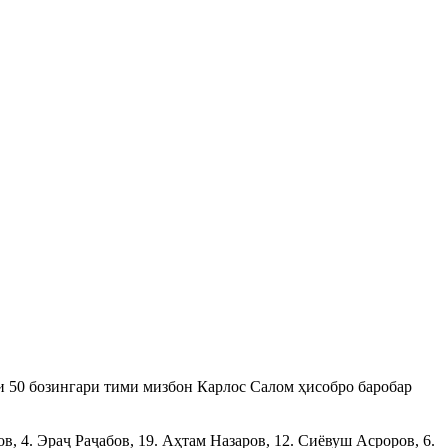
и 50 бозингари тими мизбон Карлос Салом ҳисобро баробар
 4. Эраҷ Раҷабов, 19. Аҳтам Назаров, 12. Сиёвуш Асроров, 6.