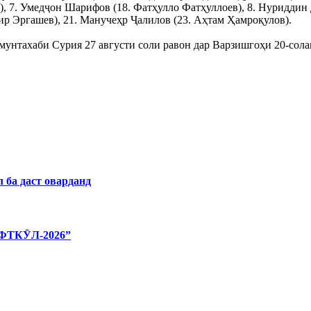
, 7. Умедҷон Шарифов (18. Фатҳулло Фатҳуллоев), 8. Нуриддин 
ир Эргашев), 21. Манучеҳр Ҷалилов (23. Аҳтам Ҳамроқулов).
унтахаби Сурия 27 августи соли равон дар Варзишгоҳи 20-солаг
 ба даст оварданд
ТКӮЛ-2026”