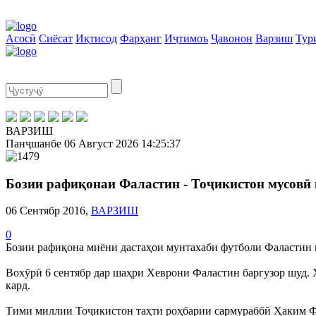
Асосӣ
Сиёсат
Иқтисод
Фарҳанг
Иҷтимоъ
Ҷавонон
Варзиш
Тур
ВАРЗИШ
Панҷшанбе
06 Август 2026
14:25:37
Бозии рафиқонаи Фаластин - Тоҷикистон мусовӣ
06 Сентябр 2016,
ВАРЗИШ
0
Бозии рафиқона миёни дастаҳои мунтахаби футболи Фаластин в
Вохӯрӣ 6 сентябр дар шаҳри Хеврони Фаластин баргузор шуд. 
кард.
Тими миллии Тоҷикистон таҳти роҳбарии сармураббӣ Ҳаким Фуза