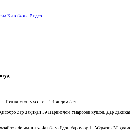
изм
Китобхона
Видео
 шуд
а Тоҷикистон мусовӣ – 1:1 анҷом ёфт.
Ҳисобро дар дақиқаи 39 Парвизҷон Умарбоев кушод. Дар дақиқа
йлов бо чунин ҳайат ба майдон баромад: 1. Абдуазиз Маҳкамов,