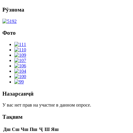
Рӯзнома
Фото
Назарсанҷӣ
У вас нет прав на участие в данном опросе.
Тақвим
Дш
Сш
Чш
Пш
Ҷ
Ш
Яш