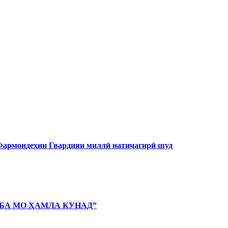
 Фармондеҳии Гвардияи миллӣ натиҷагирӣ шуд
 БА МО ҲАМЛА КУНАД”