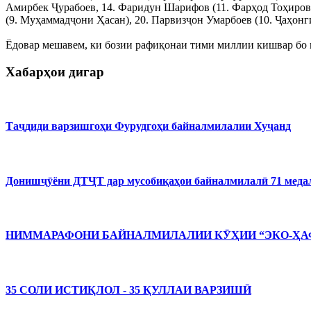
Амирбек Ҷурабоев, 14. Фаридун Шарифов (11. Фарҳод Тоҳиров)
(9. Муҳаммадҷони Ҳасан), 20. Парвизҷон Умарбоев (10. Ҷаҳонг
Ёдовар мешавем, ки бозии рафиқонаи тими миллии кишвар бо м
Хабарҳои дигар
Таҷдиди варзишгоҳи Фурудгоҳи байналмилалии Хуҷанд
Донишҷӯёни ДТҶТ дар мусобиқаҳои байналмилалӣ 71 медал
НИММАРАФОНИ БАЙНАЛМИЛАЛИИ КӮҲИИ “ЭКО-ҲАФ
35 СОЛИ ИСТИҚЛОЛ - 35 ҚУЛЛАИ ВАРЗИШӢ