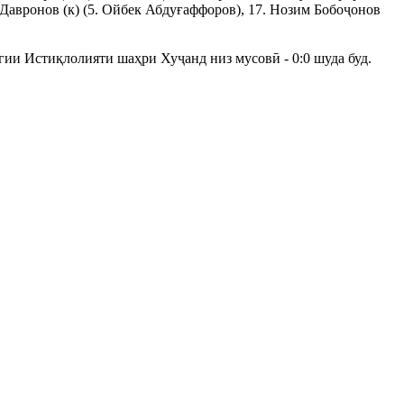
Давронов (к) (5. Ойбек Абдуғаффоров), 17. Нозим Бобоҷонов
ии Истиқлолияти шаҳри Хуҷанд низ мусовӣ - 0:0 шуда буд.