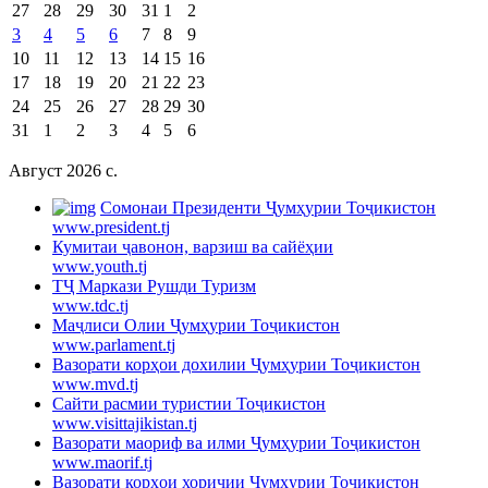
27
28
29
30
31
1
2
3
4
5
6
7
8
9
10
11
12
13
14
15
16
17
18
19
20
21
22
23
24
25
26
27
28
29
30
31
1
2
3
4
5
6
Август 2026 c.
Cомонаи Президенти Ҷумҳурии Тоҷикистон
www.president.tj
Кумитаи ҷавонон, варзиш ва сайёҳии
www.youth.tj
ТҶ Маркази Рушди Туризм
www.tdc.tj
Маҷлиси Олии Ҷумҳурии Тоҷикистон
www.parlament.tj
Вазорати корҳои дохилии Ҷумҳурии Тоҷикистон
www.mvd.tj
Сайти расмии туристии Тоҷикистон
www.visittajikistan.tj
Вазорати маориф ва илми Ҷумҳурии Тоҷикистон
www.maorif.tj
Вазорати корҳои хориҷии Ҷумҳурии Тоҷикистон