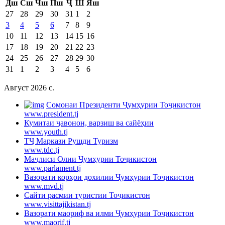
Дш
Сш
Чш
Пш
Ҷ
Ш
Яш
27
28
29
30
31
1
2
3
4
5
6
7
8
9
10
11
12
13
14
15
16
17
18
19
20
21
22
23
24
25
26
27
28
29
30
31
1
2
3
4
5
6
Август 2026 c.
Cомонаи Президенти Ҷумҳурии Тоҷикистон
www.president.tj
Кумитаи ҷавонон, варзиш ва сайёҳии
www.youth.tj
ТҶ Маркази Рушди Туризм
www.tdc.tj
Маҷлиси Олии Ҷумҳурии Тоҷикистон
www.parlament.tj
Вазорати корҳои дохилии Ҷумҳурии Тоҷикистон
www.mvd.tj
Сайти расмии туристии Тоҷикистон
www.visittajikistan.tj
Вазорати маориф ва илми Ҷумҳурии Тоҷикистон
www.maorif.tj