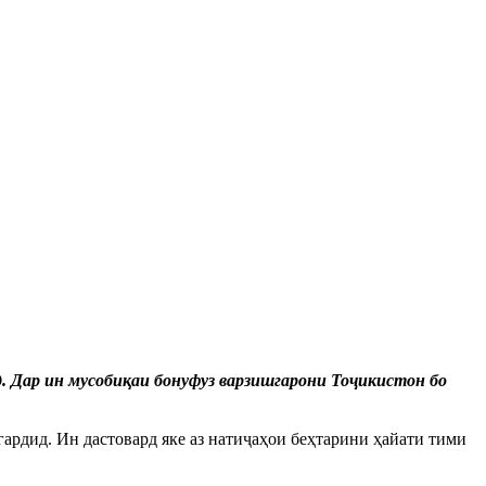
ид. Дар ин мусобиқаи бонуфуз варзишгарони Тоҷикистон бо
гардид. Ин дастовард яке аз натиҷаҳои беҳтарини ҳайати тими