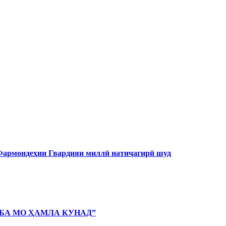
 Фармондеҳии Гвардияи миллӣ натиҷагирӣ шуд
 БА МО ҲАМЛА КУНАД”