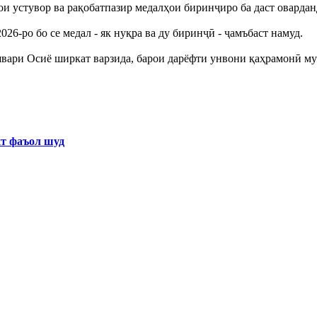
 устувор ва рақобатпазир медалҳои биринҷиро ба даст овардан
6-ро бо се медал - як нуқра ва ду биринҷӣ - ҷамъбаст намуд.
ишвари Осиё ширкат варзида, барои дарёфти унвони қаҳрамонӣ му
хт фаъол шуд