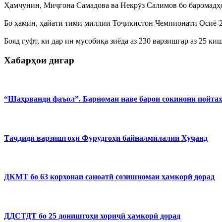
Ҳамчунин, Миҷгона Самадова ва Некрӯз Салимов бо баромадҳои
Бо ҳамин, ҳайати тими миллии Тоҷикистон Чемпионати Осиё-202
Бояд гуфт, ки дар ин мусобиқа зиёда аз 230 варзишгар аз 25 к
Хабарҳои дигар
“Шаҳрванди фаъол”. Барномаи наве барои сокинони пойта
Таҷдиди варзишгоҳи Фурудгоҳи байналмилалии Хуҷанд
ДКМТ бо 63 корхонаи саноатӣ созишномаи ҳамкорӣ дорад
ДДСТДТ бо 25 донишгоҳи хориҷӣ ҳамкорӣ дорад