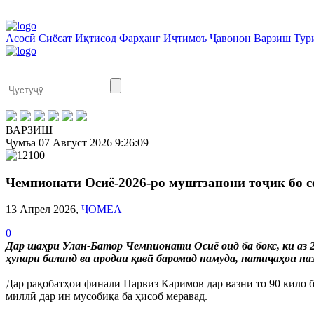
Асосӣ
Сиёсат
Иқтисод
Фарҳанг
Иҷтимоъ
Ҷавонон
Варзиш
Тур
ВАРЗИШ
Ҷумъа
07 Август 2026
9:26:10
Чемпионати Осиё-2026-ро муштзанони тоҷик бо с
13 Апрел 2026,
ҶОМЕА
0
Дар шаҳри Улан-Батор Чемпионати Осиё оид ба бокс, ки аз 2
ҳунари баланд ва иродаи қавӣ баромад намуда, натиҷаҳои наз
Дар рақобатҳои финалӣ Парвиз Каримов дар вазни то 90 кило б
миллӣ дар ин мусобиқа ба ҳисоб меравад.