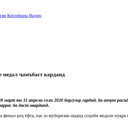
изм
Китобхона
Видео
е медал ҷамъбаст карданд
8 март то 11 апрели соли 2026 баргузор гардид, ба анҷом рас
аррас ба даст оварданд.
а финал роҳ ёфта, пас аз муборизаи шадид соҳиби медали нуқра 