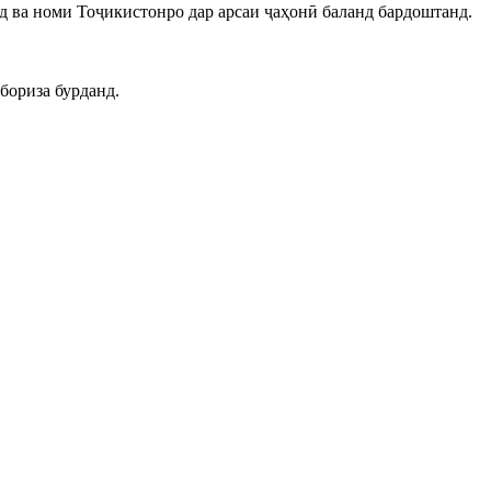
д ва номи Тоҷикистонро дар арсаи ҷаҳонӣ баланд бардоштанд.
бориза бурданд.