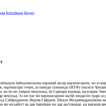
изм
Китобхона
Видео
ст
обиқаҳои байналмилалии варзишӣ аксар варзишгароне, ки аз вар
в, варзишгари тоҷик, аз намуди таэквандо (ИТФ) таъсиси Ҷоиза
, ки бо мо тамрин мекунанд, ба Сарвари кишвар, муҳтарам Эмо
р мекунад. Аз ин пас мо варзишгарони касбӣ зиндагии худро аз
од Сайфиддинов, Икром Ғафуров, Шаҳло Муҳаммадраҳимова амм
 мо муҳайёст ва дар баробари ин ҳар дастоварде, ки варзишгар