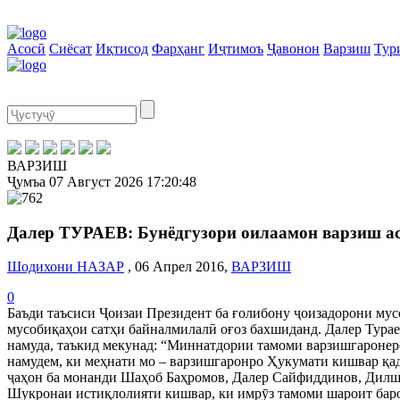
Асосӣ
Сиёсат
Иқтисод
Фарҳанг
Иҷтимоъ
Ҷавонон
Варзиш
Тур
ВАРЗИШ
Ҷумъа
07 Август 2026
17:20:49
Далер ТУРАЕВ: Бунёдгузори оилаамон варзиш а
Шодихони НАЗАР
, 06 Апрел 2016,
ВАРЗИШ
0
Баъди таъсиси Ҷоизаи Президент ба ғолибону ҷоизадорони мус
мусобиқаҳои сатҳи байналмилалӣ оғоз бахшиданд. Далер Турае
намуда, таъкид мекунад: “Миннатдории тамоми варзишгаронеро
намудем, ки меҳнати мо – варзишгаронро Ҳукумати кишвар қад
ҷаҳон ба монанди Шаҳоб Баҳромов, Далер Сайфиддинов, Дилш
Шукронаи истиқлолияти кишвар, ки имрӯз тамоми шароит барои