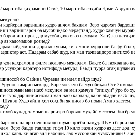
 12 маротиба қаҳрамони Осиё, 10 маротиба соҳиби Ҷоми Аврупо в
 мекунад?
и карйераи варзишии худро анҷом бахшам. Зеро ҷароҳат бардошт
 ки варзишгарон ба мусобиқаҳо мерафтанд, худро ҳамчун мурабб
 барои иштирок дар мусобиқаҳо оғоз намудам. Ҳанӯз аз натиҷаи
ар аз кадомашон розиед?
дарам зиёд миннатдорӣ мекунам, ки замони хурдсолӣ ба футбол ҳ
аздиктар аст. Падарам сабаб шуд, ки ман таэквандоро интихоб н
 ҷои қаҳрамони филм тасаввур мекардам. Вақте ба таэквандо қа
тар усулҳои каратеро истифода мебурд. Баъди пурра огаҳ шудан 
и шиносоӣ бо Сабина Ҷураева ин идея пайдо шуд?
 Урунов тамрин мекард. Боре мо якҷо ба мусобиқаи Осиё омода
шиносномаи ман насб мекунем ва ман ҳамчун “опикун” ӯро бо ху
ати туро дар шиносномаи ман насб карданд ва он абадан насб шу
д. Шукри Худо айни ҳол соҳиби як писар бо номи Амир ҳастем.
ҳед?
нтихоб кунад, тамоми шароитро барояш муҳайё месозем. Бисёр м
ш баргаштанашро пешниҳоди шумо арзёбӣ намуд. Шумо барои оян
ам. Зеро баъди тавлиди тифл 10 кило вазни худро аз даст дод, х
ҳод кард, ки агар зид набошӣ, дар мусобиқаи ҷумҳуриявӣ Сабин