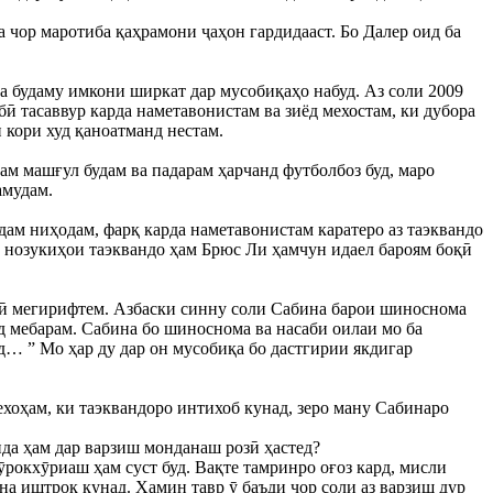
а чор маротиба қаҳрамони ҷаҳон гардидааст. Бо Далер оид ба
а будаму имкони ширкат дар мусобиқаҳо набуд. Аз соли 2009
ӣ тасаввур карда наметавонистам ва зиёд мехостам, ки дубора
 кори худ қаноатманд нестам.
ам машғул будам ва падарам ҳарчанд футболбоз буд, маро
амудам.
дам ниҳодам, фарқ карда наметавонистам каратеро аз таэквандо
аз нозукиҳои таэквандо ҳам Брюс Ли ҳамчун идаел бароям боқӣ
гӣ мегирифтем. Азбаски синну соли Сабина барои шиноснома
д мебарам. Сабина бо шиноснома ва насаби оилаи мо ба
д… ” Мо ҳар ду дар он мусобиқа бо дастгирии якдигар
ехоҳам, ки таэквандоро интихоб кунад, зеро ману Сабинаро
да ҳам дар варзиш монданаш розӣ ҳастед?
ӯрокхӯриаш ҳам суст буд. Вақте тамринро оғоз кард, мисли
а иштрок кунад. Ҳамин тавр ӯ баъди чор соли аз варзиш дур