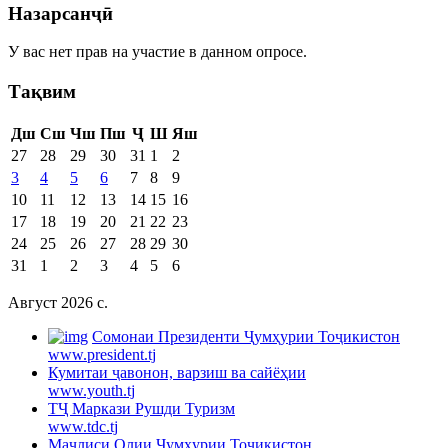
Назарсанҷӣ
У вас нет прав на участие в данном опросе.
Тақвим
Дш
Сш
Чш
Пш
Ҷ
Ш
Яш
27
28
29
30
31
1
2
3
4
5
6
7
8
9
10
11
12
13
14
15
16
17
18
19
20
21
22
23
24
25
26
27
28
29
30
31
1
2
3
4
5
6
Август 2026 c.
Cомонаи Президенти Ҷумҳурии Тоҷикистон
www.president.tj
Кумитаи ҷавонон, варзиш ва сайёҳии
www.youth.tj
ТҶ Маркази Рушди Туризм
www.tdc.tj
Маҷлиси Олии Ҷумҳурии Тоҷикистон