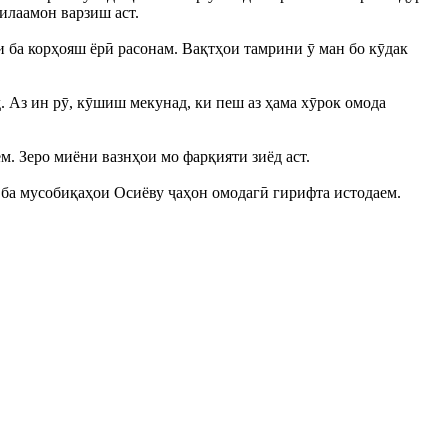
илаамон варзиш аст.
и ба корҳояш ёрӣ расонам. Вақтҳои тамрини ӯ ман бо кӯдак
д. Аз ин рӯ, кӯшиш мекунад, ки пеш аз ҳама хӯрок омода
м. Зеро миёни вазнҳои мо фарқияти зиёд аст.
о ба мусобиқаҳои Осиёву ҷаҳон омодагӣ гирифта истодаем.