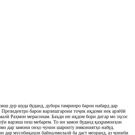
зиш дур шуда буданд, дубора тамринро барои набард дар
и Президентро барои варзишгарони тоҷик иқдоми нек арзёбӣ
малӣ Раҳмон мерасонам. Баъди ин иқдом бори дигар мо эҳсос
 рӯи варзиш пеш мебарем. То ин замон буданд қаҳрамонҳои
о дар замони онҳо чунин шароиту имкониятҳо набуд.
он дар мусобиқаҳои байналмилалӣ ба даст меоранд, аз ҷониби