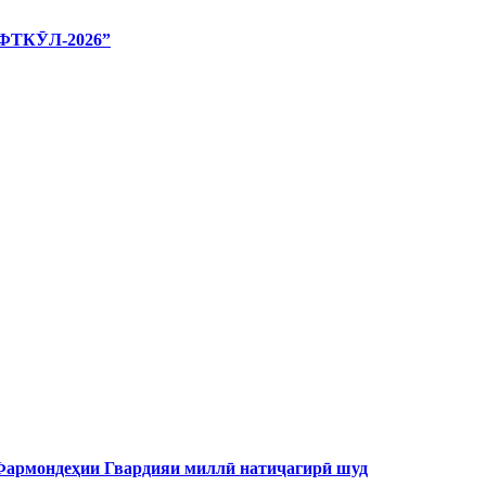
ТКӮЛ-2026”
 Фармондеҳии Гвардияи миллӣ натиҷагирӣ шуд