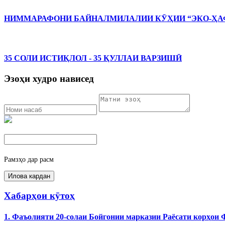
НИММАРАФОНИ БАЙНАЛМИЛАЛИИ КӮҲИИ “ЭКО-ҲАФ
35 СОЛИ ИСТИҚЛОЛ - 35 ҚУЛЛАИ ВАРЗИШӢ
Эзоҳи худро нависед
Рамзҳо дар расм
Хабарҳои кӯтоҳ
1. Фаъолияти 20-солаи Бойгонии марказии Раёсати корҳои