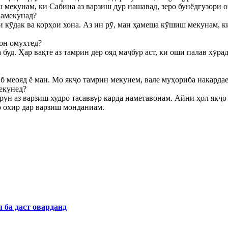
мекунам, ки Сабина аз варзиш дур нашавад, зеро бунёдгузори о
намекунад?
и кӯдак ва корҳои хона. Аз ин рӯ, ман ҳамеша кӯшиш мекунам, к
он омӯхтед?
уд. Ҳар вақте аз тамрин дер ояд маҷбур аст, ки оши палав хӯра
б меояд ё ман. Мо якҷо тамрин мекунем, вале муҳориба накардае
мекунед?
рун аз варзиш худро тасаввур карда наметавонам. Айни ҳол якҷ
о охир дар варзиш монданиам.
 ба даст оварданд