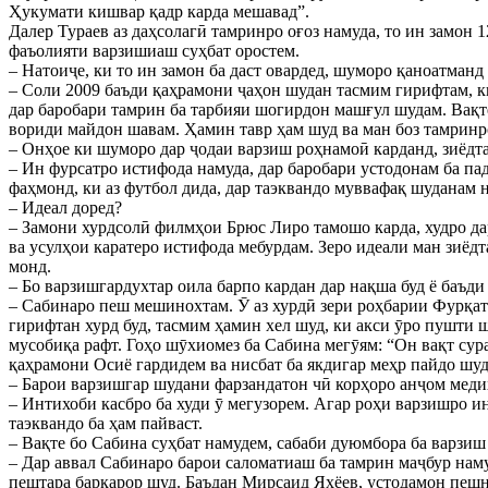
Ҳукумати кишвар қадр карда мешавад”.
Далер Тураев аз даҳсолагӣ тамринро оғоз намуда, то ин замон
фаъолияти варзишиаш суҳбат оростем.
– Натоиҷе, ки то ин замон ба даст овардед, шуморо қаноатманд
– Соли 2009 баъди қаҳрамони ҷаҳон шудан тасмим гирифтам, к
дар баробари тамрин ба тарбияи шогирдон машғул шудам. Вақте
вориди майдон шавам. Ҳамин тавр ҳам шуд ва ман боз тамринро
– Онҳое ки шуморо дар ҷодаи варзиш роҳнамоӣ карданд, зиёдт
– Ин фурсатро истифода намуда, дар баробари устодонам ба па
фаҳмонд, ки аз футбол дида, дар таэквандо муввафақ шуданам н
– Идеал доред?
– Замони хурдсолӣ филмҳои Брюс Лиро тамошо карда, худро дар
ва усулҳои каратеро истифода мебурдам. Зеро идеали ман зиёд
монд.
– Бо варзишгардухтар оила барпо кардан дар нақша буд ё баъд
– Сабинаро пеш мешинохтам. Ӯ аз хурдӣ зери роҳбарии Фурқат
гирифтан хурд буд, тасмим ҳамин хел шуд, ки акси ӯро пушти 
мусобиқа рафт. Гоҳо шӯхиомез ба Сабина мегӯям: “Он вақт сур
қаҳрамони Осиё гардидем ва нисбат ба якдигар меҳр пайдо шу
– Барои варзишгар шудани фарзандатон чӣ корҳоро анҷом меди
– Интихоби касбро ба худи ӯ мегузорем. Агар роҳи варзишро и
таэквандо ба ҳам пайваст.
– Вақте бо Сабина суҳбат намудем, сабаби дуюмбора ба варзи
– Дар аввал Сабинаро барои саломатиаш ба тамрин маҷбур намуд
пештара барқарор шуд. Баъдан Мирсаид Яҳёев, устодамон пешни