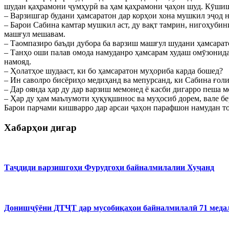
шудан қаҳрамони ҷумҳурӣ ва ҳам қаҳрамони ҷаҳон шуд. Кӯшиш 
– Варзишгар будани ҳамсаратон дар корҳои хона мушкил эҷод 
– Барои Сабина камтар мушкил аст, ду вақт тамрин, нигоҳубин
машғул мешавам.
– Таомпазиро баъди дубора ба варзиш машғул шудани ҳамсарат
– Танҳо оши палав омода намуданро ҳамсарам худаш омӯзонида б
намояд.
– Ҳолатҳое шудааст, ки бо ҳамсаратон муҳориба карда бошед?
– Ин саволро бисёриҳо медиҳанд ва мепурсанд, ки Сабина ғоли
– Дар оянда ҳар ду дар варзиш мемонед ё касби дигарро пеша 
– Ҳар ду ҳам маълумоти ҳуқуқшинос ва муҳосиб дорем, вале бе
Барои парчами кишварро дар арсаи ҷаҳон парафшон намудан т
Хабарҳои дигар
Таҷдиди варзишгоҳи Фурудгоҳи байналмилалии Хуҷанд
Донишҷӯёни ДТҶТ дар мусобиқаҳои байналмилалӣ 71 медал