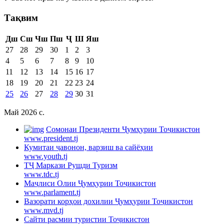
Тақвим
Дш
Сш
Чш
Пш
Ҷ
Ш
Яш
27
28
29
30
1
2
3
4
5
6
7
8
9
10
11
12
13
14
15
16
17
18
19
20
21
22
23
24
25
26
27
28
29
30
31
Май 2026 c.
Cомонаи Президенти Ҷумҳурии Тоҷикистон
www.president.tj
Кумитаи ҷавонон, варзиш ва сайёҳии
www.youth.tj
ТҶ Маркази Рушди Туризм
www.tdc.tj
Маҷлиси Олии Ҷумҳурии Тоҷикистон
www.parlament.tj
Вазорати корҳои дохилии Ҷумҳурии Тоҷикистон
www.mvd.tj
Сайти расмии туристии Тоҷикистон