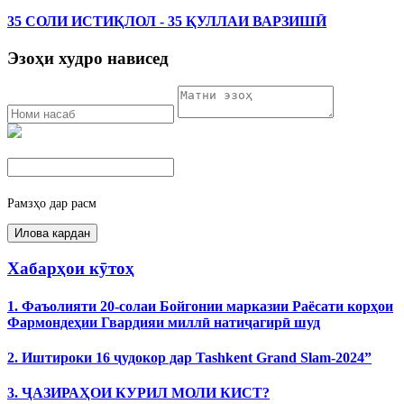
35 СОЛИ ИСТИҚЛОЛ - 35 ҚУЛЛАИ ВАРЗИШӢ
Эзоҳи худро нависед
Рамзҳо дар расм
Хабарҳои кӯтоҳ
1. Фаъолияти 20-солаи Бойгонии марказии Раёсати корҳои
Фармондеҳии Гвардияи миллӣ натиҷагирӣ шуд
2. Иштироки 16 ҷудокор дар Tashkent Grand Slam-2024”
3. ҶАЗИРАҲОИ КУРИЛ МОЛИ КИСТ?