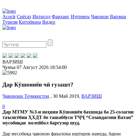
Асосӣ
Сиёсат
Иқтисод
Фарҳанг
Иҷтимоъ
Ҷавонон
Варзиш
Туризм
Китобхона
Видео
ВАРЗИШ
Ҷумъа
07 Август 2026
18:54:00
Дар Кӯшониён чӣ гузашт?
Ҷавонони Тоҷикистон
, 30 Май 2019,
ВАРЗИШ
0
Дар МТМУ №3-и ноҳияи Кӯшониён бахшида ба 25-солагии
таъсисёбии ҲХДТ бо ташаббуси ТҶҶ “Созандагони Ватан”
мусобиқаи волейбол баргузор шуд.
Дар мусобиқа ҷавонон фаъолона иштирок намуда, барои