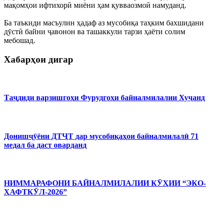
мақомҳои ифтихорӣ миёни ҳам қувваозмоӣ намуданд.
Ба таъкиди масъулин ҳадаф аз мусобиқа таҳким бахшидани
дӯстӣ байни ҷавонон ва ташаккули тарзи ҳаёти солим
мебошад.
Хабарҳои дигар
Таҷдиди варзишгоҳи Фурудгоҳи байналмилалии Хуҷанд
Донишҷӯёни ДТҶТ дар мусобиқаҳои байналмилалӣ 71
медал ба даст оварданд
НИММАРАФОНИ БАЙНАЛМИЛАЛИИ КӮҲИИ “ЭКО-
ҲАФТКӮЛ-2026”