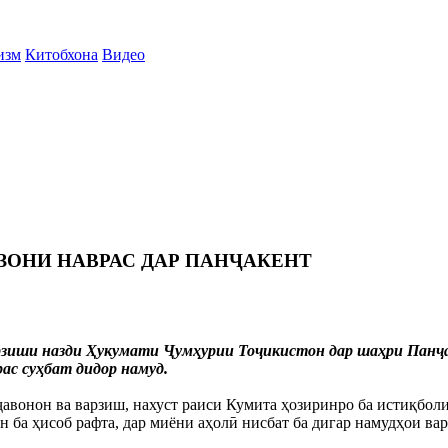
изм
Китобхона
Видео
ЗОНИ НАВРАС ДАР ПАНҶАКЕНТ
варзиши назди Ҳукумати Ҷумҳурии Тоҷикистон дар шаҳри Панҷ
ас суҳбат дидор намуд.
ҷавонон ва варзиш, нахуст раиси Кумита ҳозиринро ба истиқболи
 ба ҳисоб рафта, дар миёни аҳолӣ нисбат ба дигар намудҳои вар