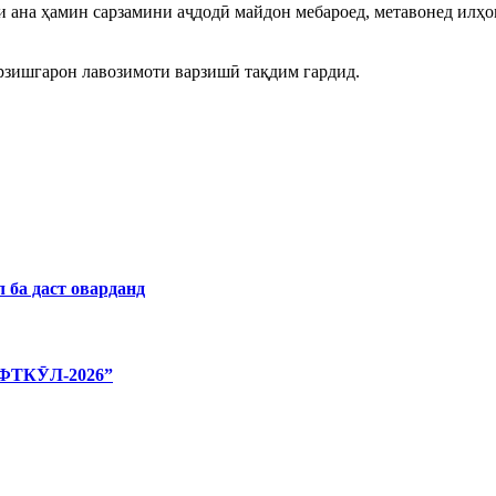
ри ана ҳамин сарзамини аҷдодӣ майдон мебароед, метавонед ил
арзишгарон лавозимоти варзишӣ тақдим гардид.
 ба даст оварданд
ТКӮЛ-2026”