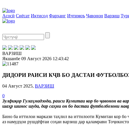
Асосӣ
Сиёсат
Иқтисод
Фарҳанг
Иҷтимоъ
Ҷавонон
Варзиш
Тур
ВАРЗИШ
Якшанбе
09 Август 2026
12:43:43
ДИДОРИ РАИСИ КҶВ БО ДАСТАИ ФУТБОЛБО
04 Август 2025,
ВАРЗИШ
0
Зулфиқор Гулаҳмадзода, раиси Кумитаи кор бо ҷавонон ва 
шаҳр шинос шуда, дар саҳни он бо дастаи футболбозони навр
Бино ба иттилои маркази таҳлил ва иттилооти Кумитаи кор бо 
аз намудҳои рушдёфтаи соҳаи варзиш дар қаламрави Тоҷикистон