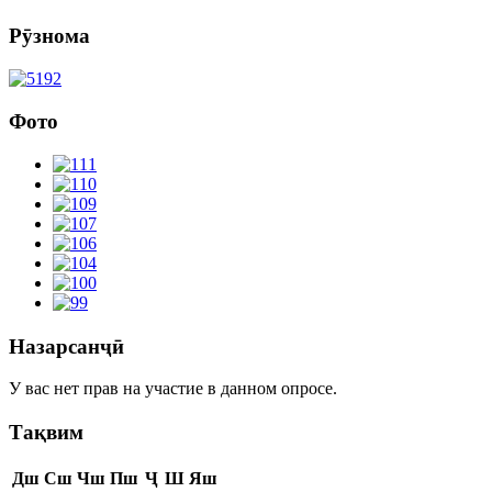
Рӯзнома
Фото
Назарсанҷӣ
У вас нет прав на участие в данном опросе.
Тақвим
Дш
Сш
Чш
Пш
Ҷ
Ш
Яш