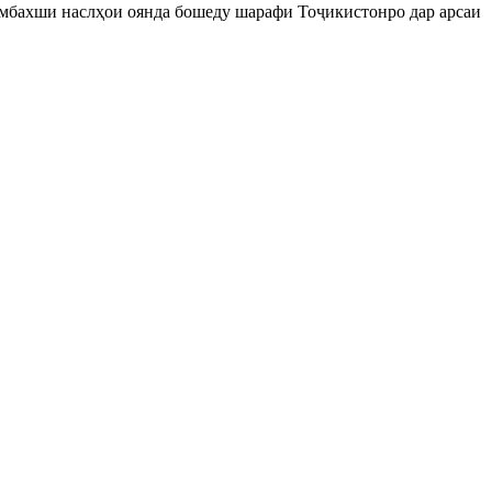
ҳомбахши наслҳои оянда бошеду шарафи Тоҷикистонро дар арсаи