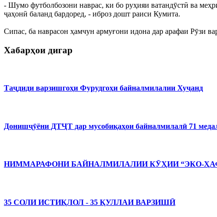
- Шумо футболбозони наврас, ки бо руҳияи ватандӯстӣ ва меҳ
ҷаҳонӣ баланд бардоред, - иброз дошт раиси Кумита.
Сипас, ба наврасон ҳамчун армуғони идона дар арафаи Рӯзи в
Хабарҳои дигар
Таҷдиди варзишгоҳи Фурудгоҳи байналмилалии Хуҷанд
Донишҷӯёни ДТҶТ дар мусобиқаҳои байналмилалӣ 71 медал
НИММАРАФОНИ БАЙНАЛМИЛАЛИИ КӮҲИИ “ЭКО-ҲАФ
35 СОЛИ ИСТИҚЛОЛ - 35 ҚУЛЛАИ ВАРЗИШӢ