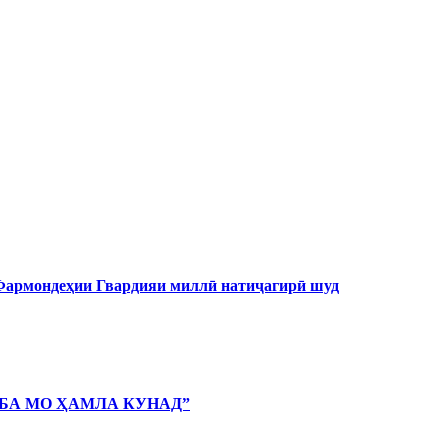
 Фармондеҳии Гвардияи миллӣ натиҷагирӣ шуд
 БА МО ҲАМЛА КУНАД”