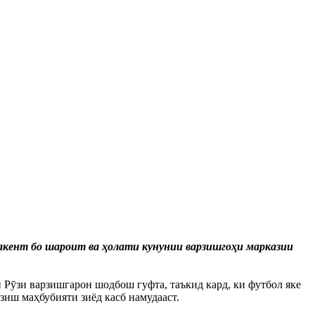
акент бо шароит ва ҳолати кунунии варзишгоҳи марказии
 Рӯзи варзишгарон шодбош гуфта, таъкид кард, ки футбол яке
зиш маҳбубияти зиёд касб намудааст.