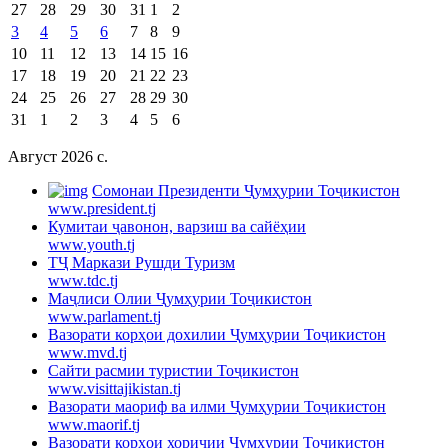
27
28
29
30
31
1
2
3
4
5
6
7
8
9
10
11
12
13
14
15
16
17
18
19
20
21
22
23
24
25
26
27
28
29
30
31
1
2
3
4
5
6
Август 2026 c.
Cомонаи Президенти Ҷумҳурии Тоҷикистон
www.president.tj
Кумитаи ҷавонон, варзиш ва сайёҳии
www.youth.tj
ТҶ Маркази Рушди Туризм
www.tdc.tj
Маҷлиси Олии Ҷумҳурии Тоҷикистон
www.parlament.tj
Вазорати корҳои дохилии Ҷумҳурии Тоҷикистон
www.mvd.tj
Сайти расмии туристии Тоҷикистон
www.visittajikistan.tj
Вазорати маориф ва илми Ҷумҳурии Тоҷикистон
www.maorif.tj
Вазорати корҳои хориҷии Ҷумҳурии Тоҷикистон