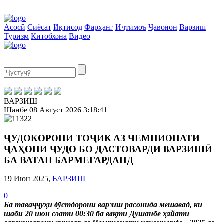
Асосӣ
Сиёсат
Иқтисод
Фарҳанг
Иҷтимоъ
Ҷавонон
Варзиш
Туризм
Китобхона
Видео
ВАРЗИШ
Шанбе
08 Август 2026
3:18:42
ҶУДОКОРОНИ ТОҶИК АЗ ЧЕМПИОНАТИ
ҶАҲОНИ ҶУДО БО ДАСТОВАРДИ ВАРЗИШӢ
БА ВАТАН БАРМЕГАРДАНД
19 Июн 2025,
ВАРЗИШ
0
Ба таваҷҷуҳи дӯстдорони варзиш расонида мешавад, ки
шаби 20 июн соати 00:30 ба вақти Душанбе ҳайати