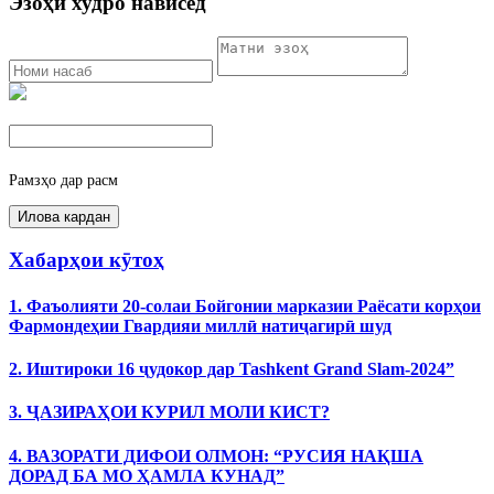
Эзоҳи худро нависед
Рамзҳо дар расм
Хабарҳои кӯтоҳ
1. Фаъолияти 20-солаи Бойгонии марказии Раёсати корҳои
Фармондеҳии Гвардияи миллӣ натиҷагирӣ шуд
2. Иштироки 16 ҷудокор дар Tashkent Grand Slam-2024”
3. ҶАЗИРАҲОИ КУРИЛ МОЛИ КИСТ?
4. ВАЗОРАТИ ДИФОИ ОЛМОН: “РУСИЯ НАҚША
ДОРАД БА МО ҲАМЛА КУНАД”