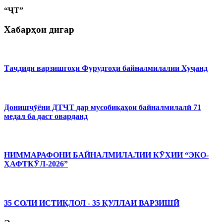
“ҶТ”
Хабарҳои дигар
Таҷдиди варзишгоҳи Фурудгоҳи байналмилалии Хуҷанд
Донишҷӯёни ДТҶТ дар мусобиқаҳои байналмилалӣ 71
медал ба даст оварданд
НИММАРАФОНИ БАЙНАЛМИЛАЛИИ КӮҲИИ “ЭКО-
ҲАФТКӮЛ-2026”
35 СОЛИ ИСТИҚЛОЛ - 35 ҚУЛЛАИ ВАРЗИШӢ