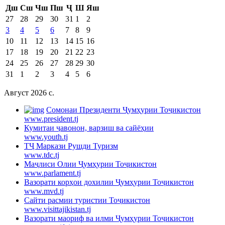
Дш
Сш
Чш
Пш
Ҷ
Ш
Яш
27
28
29
30
31
1
2
3
4
5
6
7
8
9
10
11
12
13
14
15
16
17
18
19
20
21
22
23
24
25
26
27
28
29
30
31
1
2
3
4
5
6
Август 2026 c.
Cомонаи Президенти Ҷумҳурии Тоҷикистон
www.president.tj
Кумитаи ҷавонон, варзиш ва сайёҳии
www.youth.tj
ТҶ Маркази Рушди Туризм
www.tdc.tj
Маҷлиси Олии Ҷумҳурии Тоҷикистон
www.parlament.tj
Вазорати корҳои дохилии Ҷумҳурии Тоҷикистон
www.mvd.tj
Сайти расмии туристии Тоҷикистон
www.visittajikistan.tj
Вазорати маориф ва илми Ҷумҳурии Тоҷикистон