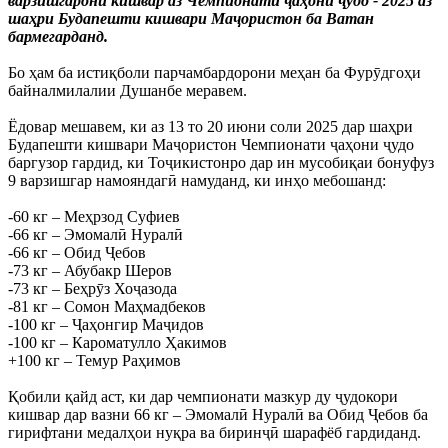
варзишгарони кишвар аз Чемпионати ҷаҳони ҷудо - 2025 аз
шаҳри Будапешти кишвари Маҷористон ба Ватан
бармегарданд.
Бо ҳам ба истиқболи парчамбардорони меҳан ба Фурӯдгоҳи
байналмилалии Душанбе меравем.
Ёдовар мешавем, ки аз 13 то 20 июни соли 2025 дар шаҳри
Будапешти кишвари Маҷористон Чемпионати ҷаҳони ҷудо
баргузор гардид, ки Тоҷикистонро дар ин мусобиқаи бонуфуз
9 варзишгар намояндагӣ намуданд, ки инҳо мебошанд:
-60 кг – Меҳрзод Суфиев
-66 кг – Эмомалӣ Нуралӣ
-66 кг – Обид Ҷебов
-73 кг – Абубакр Шеров
-73 кг – Беҳрӯз Хоҷазода
-81 кг – Сомон Маҳмадбеков
-100 кг – Ҷаҳонгир Маҷидов
-100 кг – Кароматулло Ҳакимов
+100 кг – Темур Раҳимов
Қобили қайд аст, ки дар чемпионати мазкур ду ҷудокори
кишвар дар вазни 66 кг – Эмомалӣ Нуралӣ ва Обид Ҷебов ба
гирифтани медалҳои нуқра ва биринҷӣ шарафёб гардиданд.