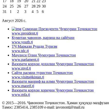
17
18
19
20
21
22
23
24
25
26
27
28
29
30
31
1
2
3
4
5
6
Август 2026 c.
Cомонаи Президенти Ҷумҳурии Тоҷикистон
www.president.tj
Кумитаи ҷавонон, варзиш ва сайёҳии
www.youth.tj
ТҶ Маркази Рушди Туризм
www.tdc.tj
Маҷлиси Олии Ҷумҳурии Тоҷикистон
www.parlament.tj
Вазорати корҳои дохилии Ҷумҳурии Тоҷикистон
www.mvd.tj
Сайти расмии туристии Тоҷикистон
www.visittajikistan.tj
Вазорати маориф ва илми Ҷумҳурии Тоҷикистон
www.maorif.tj
Вазорати корҳои хориҷии Ҷумҳурии Тоҷикистон
www.mfa.tj
© 2015—2016. Ҷавонони Тоҷикистон. Ҳамаи ҳуқуқҳо маҳфузанд.
Тамос: 2385414, 2385109 e-mail: javonontj@mail.ru