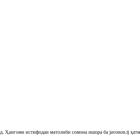
 Ҳангоми истифодаи матолиби сомона ишора ба javonon.tj ҳатм