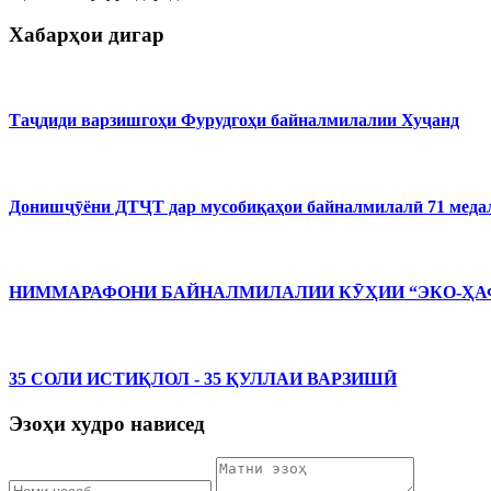
Хабарҳои дигар
Таҷдиди варзишгоҳи Фурудгоҳи байналмилалии Хуҷанд
Донишҷӯёни ДТҶТ дар мусобиқаҳои байналмилалӣ 71 медал
НИММАРАФОНИ БАЙНАЛМИЛАЛИИ КӮҲИИ “ЭКО-ҲАФ
35 СОЛИ ИСТИҚЛОЛ - 35 ҚУЛЛАИ ВАРЗИШӢ
Эзоҳи худро нависед