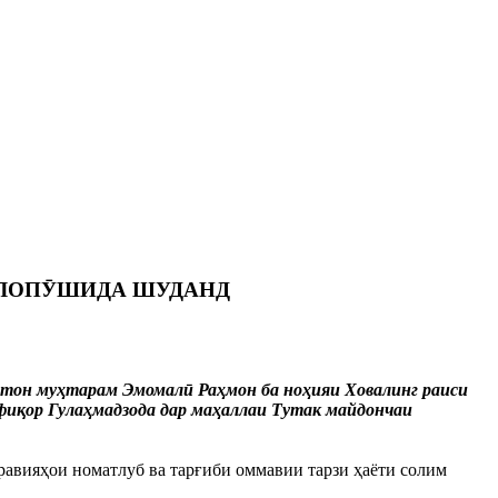
ОЛОПӮШИДА ШУДАНД
истон муҳтарам Эмомалӣ Раҳмон ба ноҳияи Ховалинг раиси
фиқор Гулаҳмадзода дар маҳаллаи Тутак майдончаи
равияҳои номатлуб ва тарғиби оммавии тарзи ҳаёти солим