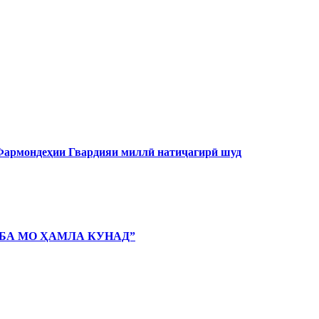
 Фармондеҳии Гвардияи миллӣ натиҷагирӣ шуд
 БА МО ҲАМЛА КУНАД”