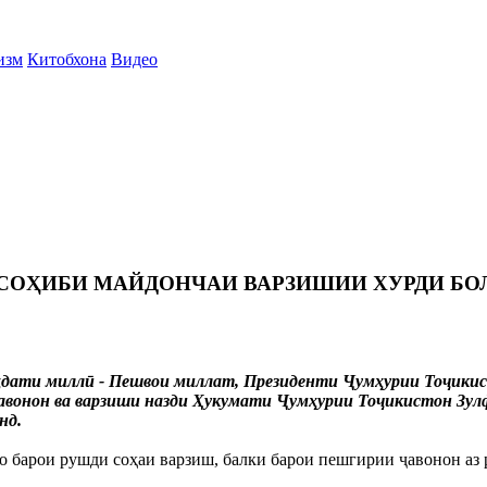
изм
Китобхона
Видео
 СОҲИБИ МАЙДОНЧАИ ВАРЗИШИИ ХУРДИ Б
 ваҳдати миллӣ - Пешвои миллат, Президенти Ҷумҳурии Тоҷик
авонон ва варзиши назди Ҳукумати Ҷумҳурии Тоҷикистон Зул
нд.
о барои рушди соҳаи варзиш, балки барои пешгирии ҷавонон аз 