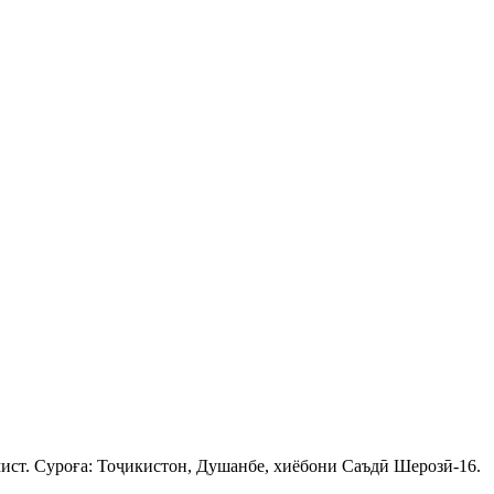
ист. Суроға: Тоҷикистон, Душанбе, хиёбони Саъдӣ Шерозӣ-16.