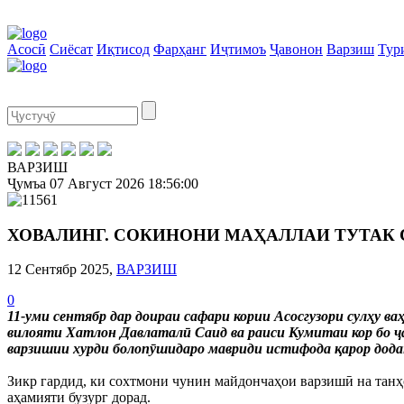
Асосӣ
Сиёсат
Иқтисод
Фарҳанг
Иҷтимоъ
Ҷавонон
Варзиш
Тур
ВАРЗИШ
Ҷумъа
07 Август 2026
18:56:01
ХОВАЛИНГ. СОКИНОНИ МАҲАЛЛАИ ТУТАК
12 Сентябр 2025,
ВАРЗИШ
0
11-уми сентябр дар доираи сафари кории Асосгузори сулҳу
вилояти Хатлон Давлаталӣ Саид ва раиси Кумитаи кор бо ҷ
варзишии хурди болопӯшидаро мавриди истифода қарор дода
Зикр гардид, ки сохтмони чунин майдончаҳои варзишӣ на танҳ
аҳамияти бузург дорад.