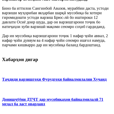
Бино ба иттилои Сангинбой Авазов, мураббии даста, устоди
варзиши муҳорибаи якҳарбаи шарқӣ мусобиқа ба хотири
гиромидошти устоди варзиш Брюс-лӣ бо иштироки 12
давлати Осиё доир шуда, дар он варзишгарони тоҷик бо
натиҷаҳои хуби варзишӣ мақоми сеюмро соҳиб гардиданд.
Дар ин мусобиқа варзишгарони тоҷик 1 нафар ҷойи аввал, 2
нафар ҷойи дуввум ва 4 нафар ҷойи сеюмро ишғол намуда,
парчами кишварро дар ин мусобиқа баланд бардоштанд.
Хабарҳои дигар
Таҷдиди варзишгоҳи Фурудгоҳи байналмилалии Хуҷанд
Донишҷӯёни ДТҶТ дар мусобиқаҳои байналмилалӣ 71
медал ба даст оварданд