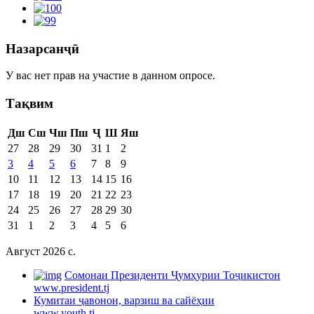
Назарсанҷӣ
У вас нет прав на участие в данном опросе.
Тақвим
Дш
Сш
Чш
Пш
Ҷ
Ш
Яш
27
28
29
30
31
1
2
3
4
5
6
7
8
9
10
11
12
13
14
15
16
17
18
19
20
21
22
23
24
25
26
27
28
29
30
31
1
2
3
4
5
6
Август 2026 c.
Cомонаи Президенти Ҷумҳурии Тоҷикистон
www.president.tj
Кумитаи ҷавонон, варзиш ва сайёҳии
www.youth.tj