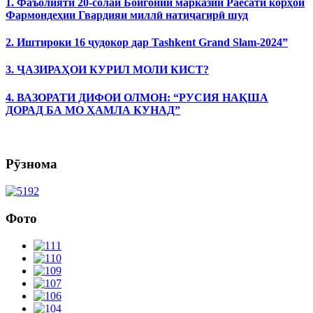
1. Фаъолияти 20-солаи Бойгонии марказии Раёсати корҳои
Фармондеҳии Гвардияи миллӣ натиҷагирӣ шуд
2. Иштироки 16 ҷудокор дар Tashkent Grand Slam-2024”
3. ҶАЗИРАҲОИ КУРИЛ МОЛИ КИСТ?
4. ВАЗОРАТИ ДИФОИ ОЛМОН: “РУСИЯ НАҚША
ДОРАД БА МО ҲАМЛА КУНАД”
Рӯзнома
Фото