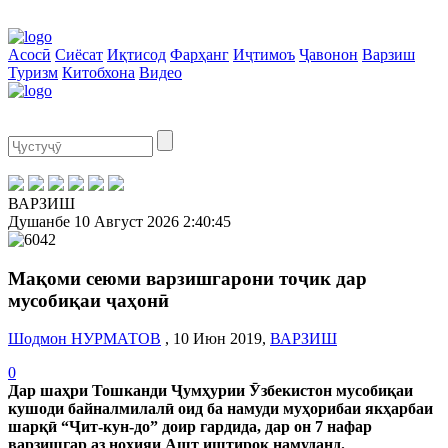
Асосӣ
Сиёсат
Иқтисод
Фарҳанг
Иҷтимоъ
Ҷавонон
Варзиш
Туризм
Китобхона
Видео
ВАРЗИШ
Душанбе
10 Август 2026
2:40:45
Мақоми сеюми варзишгарони тоҷик дар
мусобиқаи ҷаҳонӣ
Шодмон НУРМАТОВ
, 10 Июн 2019,
ВАРЗИШ
0
Дар шаҳри Тошканди Ҷумҳурии Ӯзбекистон мусобиқаи
кушоди байналмилалӣ оид ба намуди муҳорибаи якҳарбаи
шарқӣ “Ҷит-кун-до” доир гардида, дар он 7 нафар
варзишгар аз ноҳияи Ашт иштирок намуданд.