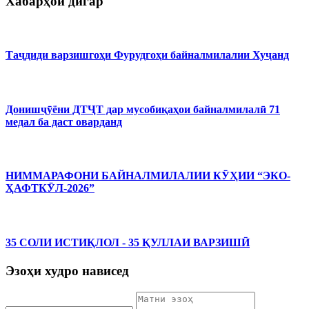
Хабарҳои дигар
Таҷдиди варзишгоҳи Фурудгоҳи байналмилалии Хуҷанд
Донишҷӯёни ДТҶТ дар мусобиқаҳои байналмилалӣ 71
медал ба даст оварданд
НИММАРАФОНИ БАЙНАЛМИЛАЛИИ КӮҲИИ “ЭКО-
ҲАФТКӮЛ-2026”
35 СОЛИ ИСТИҚЛОЛ - 35 ҚУЛЛАИ ВАРЗИШӢ
Эзоҳи худро нависед