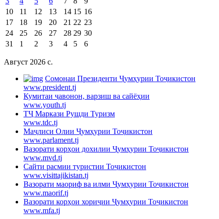
3
4
5
6
7
8
9
10
11
12
13
14
15
16
17
18
19
20
21
22
23
24
25
26
27
28
29
30
31
1
2
3
4
5
6
Август 2026 c.
Cомонаи Президенти Ҷумҳурии Тоҷикистон
www.president.tj
Кумитаи ҷавонон, варзиш ва сайёҳии
www.youth.tj
ТҶ Маркази Рушди Туризм
www.tdc.tj
Маҷлиси Олии Ҷумҳурии Тоҷикистон
www.parlament.tj
Вазорати корҳои дохилии Ҷумҳурии Тоҷикистон
www.mvd.tj
Сайти расмии туристии Тоҷикистон
www.visittajikistan.tj
Вазорати маориф ва илми Ҷумҳурии Тоҷикистон
www.maorif.tj
Вазорати корҳои хориҷии Ҷумҳурии Тоҷикистон
www.mfa.tj