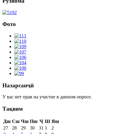
Рӯзнома
Фото
Назарсанҷӣ
У вас нет прав на участие в данном опросе.
Тақвим
Дш
Сш
Чш
Пш
Ҷ
Ш
Яш
27
28
29
30
31
1
2