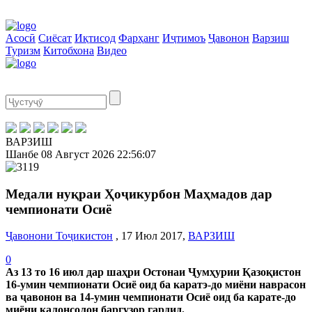
Асосӣ
Сиёсат
Иқтисод
Фарҳанг
Иҷтимоъ
Ҷавонон
Варзиш
Туризм
Китобхона
Видео
ВАРЗИШ
Шанбе
08 Август 2026
22:56:07
Медали нуқраи Ҳоҷикурбон Маҳмадов дар
чемпионати Осиё
Ҷавонони Тоҷикистон
, 17 Июл 2017,
ВАРЗИШ
0
Аз 13 то 16 июл дар шаҳри Остонаи Ҷумҳурии Қазоқистон
16-умин чемпионати Осиё оид ба каратэ-до миёни наврасон
ва ҷавонон ва 14-умин чемпионати Осиё оид ба карате-до
миёни калонсолон баргузор гардид.