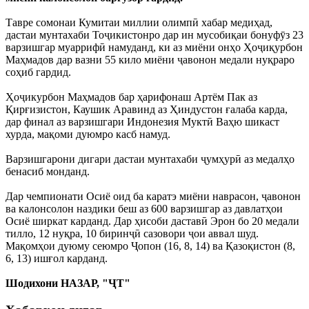
Тавре сомонаи Кумитаи миллии олимпӣ хабар медиҳад,
дастаи мунтахаби Тоҷикистонро дар ин мусобиқаи бонуфӯз 23
варзишгар муаррифӣ намуданд, ки аз миёни онҳо Ҳоҷиқурбон
Маҳмадов дар вазни 55 кило миёни ҷавонон медали нуқраро
соҳиб гардид.
Ҳоҷикурбон Маҳмадов бар ҳарифонаш Артём Пак аз
Қирғизистон, Каушик Аравинд аз Ҳиндустон ғалаба карда,
дар финал аз варзишгари Индонезия Муктӣ Ваҳю шикаст
хурда, мақоми дуюмро касб намуд.
Варзишгарони дигари дастаи мунтахаби ҷумҳурӣ аз медалҳо
бенасиб монданд.
Дар чемпионати Осиё оид ба каратэ миёни наврасон, ҷавонон
ва калонсолон наздики беш аз 600 варзишгар аз давлатҳои
Осиё ширкат карданд. Дар ҳисоби даставӣ Эрон бо 20 медали
тилло, 12 нуқра, 10 биринҷӣ сазовори ҷои аввал шуд.
Мақомҳои дуюму сеюмро Ҷопон (16, 8, 14) ва Қазоқистон (8,
6, 13) ишғол карданд.
Шодихони НАЗАР, "ҶТ"