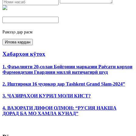
Рамзҳо дар расм
Хабарҳои кӯтоҳ
1. Фаъолияти 20-солаи Бойгонии марказии Раёсати корҳои
Фармондеҳии Гвардияи миллӣ натиҷагирӣ шуд
2. Иштироки 16 ҷудокор дар Tashkent Grand Slam-2024”
3. ҶАЗИРАҲОИ КУРИЛ МОЛИ КИСТ?
4. ВАЗОРАТИ ДИФОИ ОЛМОН: “РУСИЯ НАҚША
ДОРАД БА МО ҲАМЛА КУНАД”