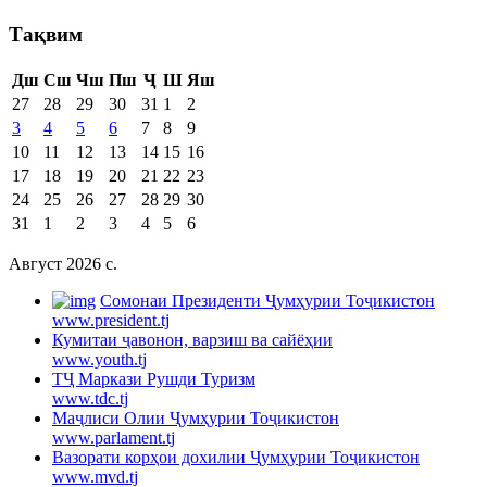
Тақвим
Дш
Сш
Чш
Пш
Ҷ
Ш
Яш
27
28
29
30
31
1
2
3
4
5
6
7
8
9
10
11
12
13
14
15
16
17
18
19
20
21
22
23
24
25
26
27
28
29
30
31
1
2
3
4
5
6
Август 2026 c.
Cомонаи Президенти Ҷумҳурии Тоҷикистон
www.president.tj
Кумитаи ҷавонон, варзиш ва сайёҳии
www.youth.tj
ТҶ Маркази Рушди Туризм
www.tdc.tj
Маҷлиси Олии Ҷумҳурии Тоҷикистон
www.parlament.tj
Вазорати корҳои дохилии Ҷумҳурии Тоҷикистон
www.mvd.tj