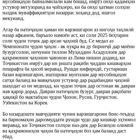
мусобиқаҳои байналмилалӣ кам бошад, имрӯз онҳо қадамҳои
устувор мегузоранд ва ҷойҳоеро, ки ба онҳо ҳатман солҳои
наздик муваффақиятҳои назаррас хоҳанд дод, ишғол
мекунанд.
Агар ба натиҷаҳои ҳамаи ин варзишгарон аз нигоҳи таҳлилӣ
назар афканем, баръало намоён аст, ки соли 2025 беҳтарин
соли ҷудои тоҷик дар арсаи ҷаҳонӣ буд. Се медал аз
Чемпионати ҷудои ҷаҳон - як нуқра ва ду биринҷӣ дар миёни
бузургсолон, инчунин тиллои Муҳиддин Асадуллоев дар
қаҳрамонии ҷаҳонии ҷавонон аз Лима нишон доданд, ки
Тоҷикистон имрӯз дар ин ришта рақиби ҷиддии кишварҳои
пешрафта ба ҳисоб меравад. Рушди инфиродӣ, густариши
базаи варзишгарон, иштироки мунтазам дар мусобиқаҳои
сатҳи баланд ва мавқеъҳои устувор дар радабандии ҷаҳонӣ
шаҳодат аз он медиҳад, ки ҷудои тоҷик дар остонаи як давраи
нав қарор дорад. Давраи натиҷаҳои бузург, давраи рақобати
ҳақиқӣ бо мактабҳои ҷудои Ҷопон, Русия, Гурҷистон,
Узбекистон ва Корея.
Бо назардошти мавҷудияти чунин варзишгарони боис-теъдод
ва барномаҳои дарозмуддати рушди ҷудо дар кишвар эҳтимол
меравад, ки Тоҷикистон солҳои наз-дик дар Бозиҳои олимпӣ
ва қаҳрамониҳои ҷаҳон ба натиҷаҳои боз ҳам баланд даст
ёбад.