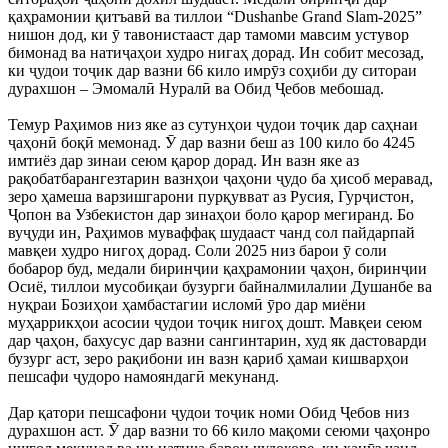
қаҳрамонии қитъавӣ ва тиллои “Dushanbe Grand Slam-2025”
нишон дод, ки ӯ тавонистааст дар тамоми мавсим устувор
бимонад ва натиҷаҳои худро нигаҳ дорад. Ин собит месозад,
ки ҷудои тоҷик дар вазни 66 кило имрӯз соҳиби ду ситораи
дурахшон – Эмомалӣ Нуралӣ ва Обид Ҷебов мебошад.
Темур Раҳимов низ яке аз сутунҳои ҷудои тоҷик дар саҳнаи
ҷаҳонӣ боқӣ мемонад. Ӯ дар вазни беш аз 100 кило бо 4245
имтиёз дар зинаи сеюм қарор дорад. Ин вазн яке аз
рақобатбарангезтарин вазнҳои ҷаҳони ҷудо ба ҳисоб меравад,
зеро ҳамеша варзишгарони пурқувват аз Русия, Гурҷистон,
Ҷопон ва Узбекистон дар зинаҳои боло қарор мегиранд. Бо
вуҷуди ин, Раҳимов муваффақ шудааст чанд сол пайдарпай
мавқеи худро нигоҳ дорад. Соли 2025 низ барои ӯ соли
бобарор буд, медали биринҷии қаҳрамонии ҷаҳон, биринҷии
Осиё, тиллои мусобиқаи бузурги байналмилалии Душанбе ва
нуқраи Бозиҳои ҳамбастагии исломӣ ӯро дар миёни
муҳаррикҳои асосии ҷудои тоҷик нигоҳ дошт. Мавқеи сеюм
дар ҷаҳон, бахусус дар вазни сангинтарин, худ як дастоварди
бузург аст, зеро рақибони ин вазн қариб ҳамаи кишварҳои
пешсафи ҷудоро намояндагӣ мекунанд.
Дар қатори пешсафони ҷудои тоҷик номи Обид Ҷебов низ
дурахшон аст. Ӯ дар вазни то 66 кило мақоми сеюми ҷаҳонро