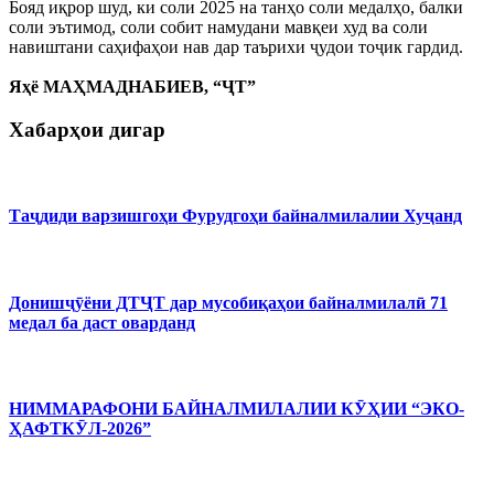
Бояд иқрор шуд, ки соли 2025 на танҳо соли медалҳо, балки
соли эътимод, соли собит намудани мавқеи худ ва соли
навиштани саҳифаҳои нав дар таърихи ҷудои тоҷик гардид.
Яҳё МАҲМАДНАБИЕВ, “ҶТ”
Хабарҳои дигар
Таҷдиди варзишгоҳи Фурудгоҳи байналмилалии Хуҷанд
Донишҷӯёни ДТҶТ дар мусобиқаҳои байналмилалӣ 71
медал ба даст оварданд
НИММАРАФОНИ БАЙНАЛМИЛАЛИИ КӮҲИИ “ЭКО-
ҲАФТКӮЛ-2026”