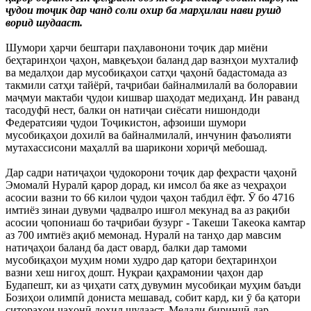
ҷудои тоҷик дар чанд соли охир ба марҳилаи нави рушд
ворид шудааст.
Шумори ҳарчи бештари паҳлавонони тоҷик дар миёни
беҳтаринҳои ҷаҳон, мавқеъҳои баланд дар вазнҳои мухталиф
ва медалҳои дар мусобиқаҳои сатҳи ҷаҳонӣ бадастомада аз
такмили сатҳи тайёрӣ, таҷрибаи байналмилалӣ ва болоравии
маҷмуи мактаби ҷудои кишвар шаҳодат медиҳанд. Ин раванд
тасодуфӣ нест, балки он натиҷаи сиёсати нишондоди
Федератсияи ҷудои Тоҷикистон, афзоиши шумори
мусобиқаҳои дохилӣ ва байналмилалӣ, инчунин фаъолияти
мутахассисони маҳаллӣ ва шарикони хориҷӣ мебошад.
Дар садри натиҷаҳои ҷудокорони тоҷик дар феҳрасти ҷаҳонӣ
Эмомалӣ Нуралӣ қарор дорад, ки имсол ба яке аз чеҳраҳои
асосии вазни то 66 килои ҷудои ҷаҳон табдил ёфт. Ӯ бо 4716
имтиёз зинаи дувуми ҷадвалро ишғол мекунад ва аз рақиби
асосии ҷопониаш бо таҷрибаи бузург - Такеши Такеока камтар
аз 700 имтиёз ақиб мемонад. Нуралӣ на танҳо дар мавсим
натиҷаҳои баланд ба даст овард, балки дар тамоми
мусобиқаҳои муҳим номи худро дар қатори беҳтаринҳои
вазни хеш нигоҳ дошт. Нуқраи қаҳрамонии ҷаҳон дар
Будапешт, ки аз ҷиҳати сатҳ дувумин мусобиқаи муҳим баъди
Бозиҳои олимпӣ дониста мешавад, собит кард, ки ӯ ба қатори
ситораҳои ҷаҳонӣ дохил шудааст. Медали биринҷӣ дар