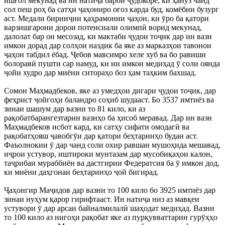
ишғол мекунад ва ин натиҷа барои ҷудокоре, ки ҳанӯз чанд
сол пеш роҳ ба сатҳи ҷаҳониро оғоз карда буд, комёбии бузург
аст. Медали биринҷии қаҳрамонии ҷаҳон, ки ӯро ба қатори
варзишгарони дорои потенсиали олимпӣ ворид мекунад,
далолат бар он месозад, ки мактаби ҷудои тоҷик дар ин вазн
имкон дорад дар солҳои наздик ба яке аз марказҳои тавонои
ҷаҳон табдил ёбад. Ҷебов мавсимро хеле хуб ва бо равиши
болоравӣ пушти сар намуд, ки ин имкон медиҳад ӯ соли оянда
ҷойи худро дар миёни ситораҳо боз ҳам таҳким бахшад.
Сомон Маҳмадбеков, яке аз умедҳои дигари ҷудои тоҷик, дар
феҳрист ҷойгоҳи баландро соҳиб шудааст. Бо 3537 имтиёз ва
зинаи шашум дар вазни то 81 кило, ки аз
рақобатбарангезтарин вазнҳо ба ҳисоб меравад. Дар ин вазн
Маҳмадбеков исбот кард, ки сатҳу сифати омодагӣ ва
рақобатҳояш ҷавобгӯи дар қатори беҳтаринҳо будан аст.
Фаъолнокии ӯ дар чанд соли охир равшан мушоҳида мешавад,
иҷрои устувор, иштироки мунтазам дар мусобиқаҳои калон,
таҷрибаи мураббиён ва дастгирии Федератсия ба ӯ имкон дод,
ки миёни даҳгонаи беҳтаринҳо ҷой бигирад.
Ҷаҳонгир Маҷидов дар вазни то 100 кило бо 3925 имтиёз дар
зинаи нуҳум қарор гирифтааст. Ин натиҷа низ аз мавқеи
устувори ӯ дар арсаи байналмилалӣ шаҳодат медиҳад. Вазни
то 100 кило аз нигоҳи рақобат яке аз пурқувваттарин гурӯҳҳо