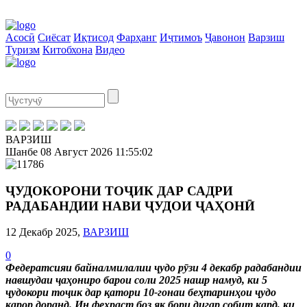
Асосӣ
Сиёсат
Иқтисод
Фарҳанг
Иҷтимоъ
Ҷавонон
Варзиш
Туризм
Китобхона
Видео
ВАРЗИШ
Шанбе
08 Август 2026
11:55:02
ҶУДОКОРОНИ ТОҶИК ДАР САДРИ
РАДАБАНДИИ НАВИ ҶУДОИ ҶАҲОНӢ
12 Декабр 2025,
ВАРЗИШ
0
Федератсияи байналмилалии ҷудо рӯзи 4 декабр радабандии
навшудаи ҷаҳониро барои соли 2025 нашр намуд, ки 5
ҷудокори тоҷик дар қатори 10-гонаи беҳтаринҳои ҷудо
қарор доранд. Ин феҳраст боз як бори дигар собит кард, ки