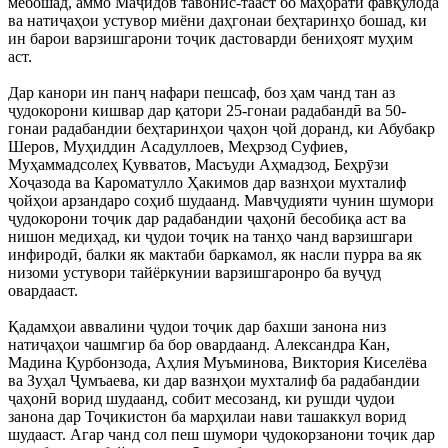
мебошад, аммо Маҷидов тавонис-тааст бо маҳорати фавқулода
ва натиҷаҳои устувор миёни даҳгонаи беҳтаринҳо бошад, ки
ин барои варзишгарони тоҷик дастоварди бениҳоят муҳим
аст.
Дар канори ин панҷ нафари пешсаф, боз ҳам чанд тан аз
ҷудокорони кишвар дар қатори 25-гонаи радабандӣ ва 50-
гонаи радабандии беҳтаринҳои ҷаҳон ҷой доранд, ки Абубакр
Шеров, Муҳиддин Асадуллоев, Меҳрзод Суфиев,
Муҳаммадсолеҳ Қувватов, Масъуди Аҳмадзод, Беҳрӯзи
Хоҷазода ва Кароматулло Ҳакимов дар вазнҳои мухталиф
ҷойҳои арзандаро соҳиб шудаанд. Мавҷудияти чунин шумори
ҷудокорони тоҷик дар радабандии ҷаҳонӣ бесобиқа аст ва
нишон медиҳад, ки ҷудои тоҷик на танҳо чанд варзишгари
инфиродӣ, балки як мактаби баркамол, як насли пурра ва як
низоми устувори тайёркунии варзишгаронро ба вуҷуд
овардааст.
Қадамҳои аввалини ҷудои тоҷик дар бахши занона низ
натиҷаҳои чашмгир ба бор овардаанд. Александра Кан,
Мадина Қурбонзода, Аҳлия Муъминова, Виктория Киселёва
ва Зуҳал Ҷумъаева, ки дар вазнҳои мухталиф ба радабандии
ҷаҳонӣ ворид шудаанд, собит месозанд, ки рушди ҷудои
занона дар Тоҷикистон ба марҳилаи нави ташаккул ворид
шудааст. Агар чанд сол пеш шумори ҷудокорзанони тоҷик дар