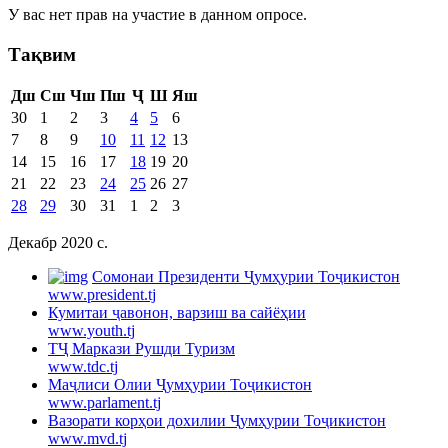
У вас нет прав на участие в данном опросе.
Тақвим
Дш
Сш
Чш
Пш
Ҷ
Ш
Яш
30
1
2
3
4
5
6
7
8
9
10
11
12
13
14
15
16
17
18
19
20
21
22
23
24
25
26
27
28
29
30
31
1
2
3
Декабр 2020 c.
Cомонаи Президенти Ҷумҳурии Тоҷикистон
www.president.tj
Кумитаи ҷавонон, варзиш ва сайёҳии
www.youth.tj
ТҶ Маркази Рушди Туризм
www.tdc.tj
Маҷлиси Олии Ҷумҳурии Тоҷикистон
www.parlament.tj
Вазорати корҳои дохилии Ҷумҳурии Тоҷикистон
www.mvd.tj