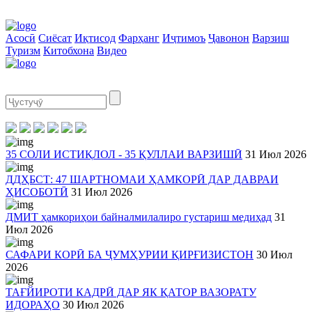
Асосӣ
Сиёсат
Иқтисод
Фарҳанг
Иҷтимоъ
Ҷавонон
Варзиш
Туризм
Китобхона
Видео
35 СОЛИ ИСТИҚЛОЛ - 35 ҚУЛЛАИ ВАРЗИШӢ
31 Июл 2026
ДДҲБСТ: 47 ШАРТНОМАИ ҲАМКОРӢ ДАР ДАВРАИ
ҲИСОБОТӢ
31 Июл 2026
ДМИТ ҳамкориҳои байналмилалиро густариш медиҳад
31
Июл 2026
САФАРИ КОРӢ БА ҶУМҲУРИИ ҚИРҒИЗИСТОН
30 Июл
2026
ТАҒЙИРОТИ КАДРӢ ДАР ЯК ҚАТОР ВАЗОРАТУ
ИДОРАҲО
30 Июл 2026