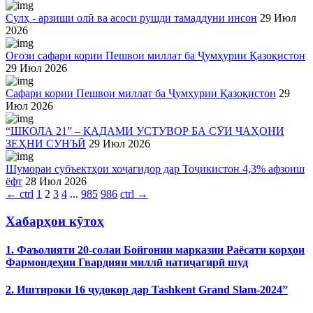
Сулҳ - арзиши олӣ ва асоси рушди тамаддуни инсон
29 Июл
2026
Оғози сафари кории Пешвои миллат ба Ҷумҳурии Қазоқистон
29 Июл 2026
Сафари кории Пешвои миллат ба Ҷумҳурии Қазоқистон
29
Июл 2026
“ШКОЛА 21” – ҚАДАМИ УСТУВОР БА СӮИ ҶАҲОНИ
ЗЕҲНИ СУНЪӢ
29 Июл 2026
Шумораи субъектҳои хоҷагидор дар Тоҷикистон 4,3% афзоиш
ёфт
28 Июл 2026
←
ctrl
1
2
3
4
...
985
986
ctrl
→
Хабарҳои кӯтоҳ
1. Фаъолияти 20-солаи Бойгонии марказии Раёсати корҳои
Фармондеҳии Гвардияи миллӣ натиҷагирӣ шуд
2. Иштироки 16 ҷудокор дар Tashkent Grand Slam-2024”