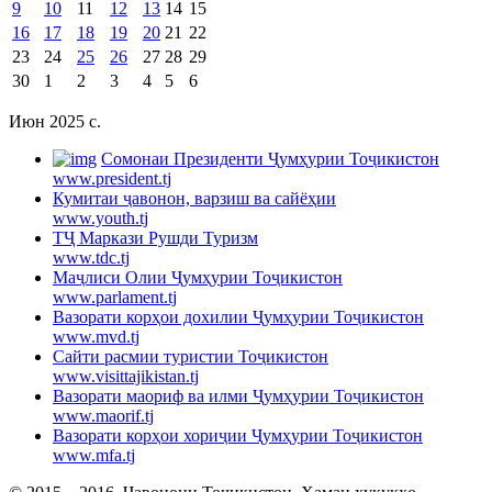
9
10
11
12
13
14
15
16
17
18
19
20
21
22
23
24
25
26
27
28
29
30
1
2
3
4
5
6
Июн 2025 c.
Cомонаи Президенти Ҷумҳурии Тоҷикистон
www.president.tj
Кумитаи ҷавонон, варзиш ва сайёҳии
www.youth.tj
ТҶ Маркази Рушди Туризм
www.tdc.tj
Маҷлиси Олии Ҷумҳурии Тоҷикистон
www.parlament.tj
Вазорати корҳои дохилии Ҷумҳурии Тоҷикистон
www.mvd.tj
Сайти расмии туристии Тоҷикистон
www.visittajikistan.tj
Вазорати маориф ва илми Ҷумҳурии Тоҷикистон
www.maorif.tj
Вазорати корҳои хориҷии Ҷумҳурии Тоҷикистон
www.mfa.tj