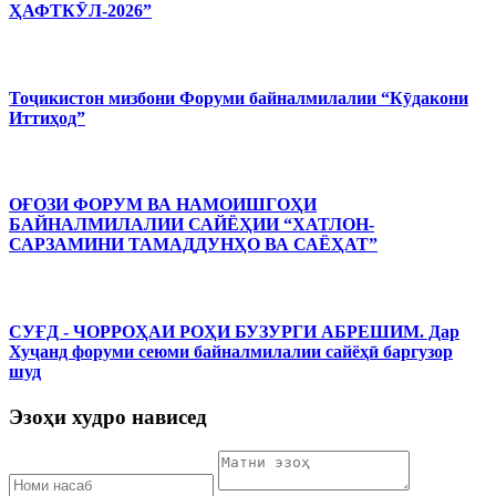
ҲАФТКӮЛ-2026”
Тоҷикистон мизбони Форуми байналмилалии “Кӯдакони
Иттиҳод”
ОҒОЗИ ФОРУМ ВА НАМОИШГОҲИ
БАЙНАЛМИЛАЛИИ САЙЁҲИИ “ХАТЛОН-
САРЗАМИНИ ТАМАДДУНҲО ВА САЁҲАТ”
СУҒД - ЧОРРОҲАИ РОҲИ БУЗУРГИ АБРЕШИМ. Дар
Хуҷанд форуми сеюми байналмилалии сайёҳӣ баргузор
шуд
Эзоҳи худро нависед