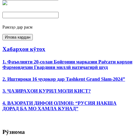
Рамзҳо дар расм
Хабарҳои кӯтоҳ
1. Фаъолияти 20-солаи Бойгонии марказии Раёсати корҳои
Фармондеҳии Гвардияи миллӣ натиҷагирӣ шуд
2. Иштироки 16 ҷудокор дар Tashkent Grand Slam-2024”
3. ҶАЗИРАҲОИ КУРИЛ МОЛИ КИСТ?
4. ВАЗОРАТИ ДИФОИ ОЛМОН: “РУСИЯ НАҚША
ДОРАД БА МО ҲАМЛА КУНАД”
Рӯзнома