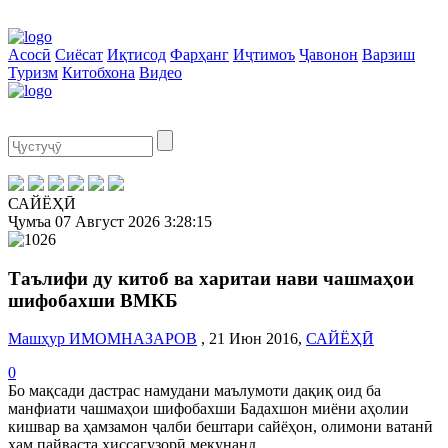
Асосӣ
Сиёсат
Иқтисод
Фарҳанг
Иҷтимоъ
Ҷавонон
Варзиш
Туризм
Китобхона
Видео
САЙЁҲӢ
Ҷумъа
07 Август 2026
3:28:15
Таълифи ду китоб ва харитаи нави чашмаҳои
шифобахши ВМКБ
Машҳур ИМОМНАЗАРОВ
, 21 Июн 2016,
САЙЁҲӢ
0
Бо мақсади дастрас намудани маълумоти дақиқ оид ба
манфиати чашмаҳои шифобахши Бадахшон миёни аҳолии
кишвар ва ҳамзамон ҷалби бештари сайёҳон, олимони ватанӣ
ҳам пайваста ҳиссагузорӣ мекунанд.