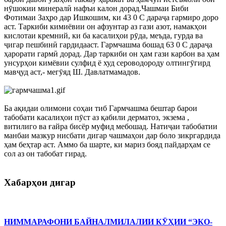
нӯшокии минералӣ нафъи калон дорад.Чашмаи Биби
Фотимаи Заҳро дар Ишкошим, ки 43 0 С дараҷа гармиро доро
аст. Таркиби кимиёвии он афзунтар аз гази азот, намакҳои
кислотаи кремний, ки ба касалиҳои рӯда, меъда, гурда ва
ҷигар пешбинӣ гардидааст. Гармчашма бошад 63 0 С дараҷа
ҳарорати гармӣ дорад. Дар таркиби он ҳам гази карбон ва ҳам
унсурҳои кимёвии сулфид ё худ сероводороду олтингӯгирд
мавҷуд аст,- мегӯяд Ш. Давлатмамадов.
Ба ақидаи олимони соҳаи тиб Гармчашма бештар барои
табобати касалиҳои пӯст аз қабили дерматоз, экзема ,
витилиго ва ғайра бисёр муфид мебошад. Натиҷаи табобатии
манбаи мазкур нисбати дигар чашмаҳои дар боло зикргардида
ҳам беҳтар аст. Аммо ба шарте, ки мариз бояд пайдарҳам се
сол аз он табобат гирад.
Хабарҳои дигар
НИММАРАФОНИ БАЙНАЛМИЛАЛИИ КӮҲИИ “ЭКО-