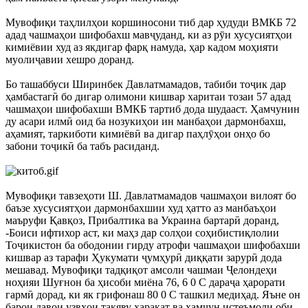
Мувофиқи таҳлилҳои коршиносони тиб дар ҳудуди ВМКБ 72
адад чашмаҳои шифобахш мавҷуданд, ки аз рӯи хусусиятҳои
кимиёвии худ аз якдигар фарқ намуда, ҳар кадом моҳияти
муолиҷавии хешро доранд.
Бо ташаббуси Ширинбек Давлатмамадов, табиби тоҷик дар
ҳамбастагӣ бо дигар олимони кишвар харитаи тозаи 57 адад
чашмаҳои шифобахши ВМКБ тартиб дода шудааст. Ҳамчунин
ду асари илмӣ оид ба нозукиҳои ин манбаҳои дармонбахш,
аҳамият, таркиботи кимиёвӣ ва дигар паҳлӯҳои онҳо бо
забони тоҷикӣ ба табъ расиданд.
Мувофиқи тавзеҳоти Ш. Давлатмамадов чашмаҳои вилоят бо
баъзе хусусиятҳои дармонбахшии худ ҳатто аз манбаъҳои
маъруфи Қавқоз, Прибалтика ва Украина бартарӣ доранд,
-Боиси ифтихор аст, ки маҳз дар солҳои соҳибистиқлолии
Тоҷикистон ба ободонии гирду атрофи чашмаҳои шифобахши
кишвар аз тарафи Ҳукумати ҷумҳурӣ диққати зарурӣ дода
мешавад. Мувофиқи тадқиқот амсоли чашмаи Ҷелондеҳи
ноҳияи Шуғнон ба ҳисоби миёна 76, 6 0 С дараҷа ҳарорати
гармӣ дорад, ки як грифонаш 80 0 С ташкил медиҳад. Яъне он
барои давои узвҳои такяву ҳаракат ва ҳамчун истеъмоли оби