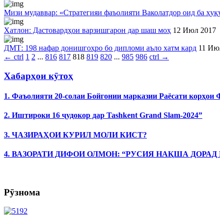
Мизи мудаввар: «Стратегияи фаъолияти Ваколатдор оид ба ҳуқ
Хатлон: Дастовардҳои варзишгарон дар шаш моҳ
12 Июл 2017
ДМТ: 198 нафар донишгоҳро бо дипломи аъло хатм кард
11 Ию
←
ctrl
1
2
...
816
817
818
819
820
...
985
986
ctrl
→
Хабарҳои кӯтоҳ
1. Фаъолияти 20-солаи Бойгонии марказии Раёсати корҳои
2. Иштироки 16 ҷудокор дар Tashkent Grand Slam-2024”
3. ҶАЗИРАҲОИ КУРИЛ МОЛИ КИСТ?
4. ВАЗОРАТИ ДИФОИ ОЛМОН: “РУСИЯ НАҚША ДОРАД
Рӯзнома