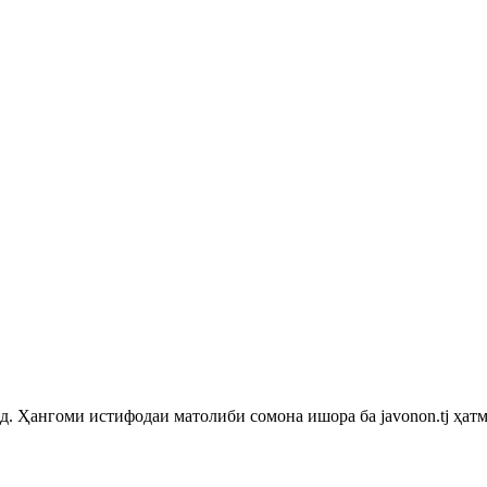
 Ҳангоми истифодаи матолиби сомона ишора ба javonon.tj ҳатм