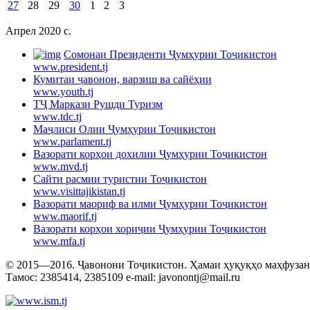
27
28
29
30
1
2
3
Апрел 2020 c.
Cомонаи Президенти Ҷумҳурии Тоҷикистон
www.president.tj
Кумитаи ҷавонон, варзиш ва сайёҳии
www.youth.tj
ТҶ Маркази Рушди Туризм
www.tdc.tj
Маҷлиси Олии Ҷумҳурии Тоҷикистон
www.parlament.tj
Вазорати корҳои дохилии Ҷумҳурии Тоҷикистон
www.mvd.tj
Сайти расмии туристии Тоҷикистон
www.visittajikistan.tj
Вазорати маориф ва илми Ҷумҳурии Тоҷикистон
www.maorif.tj
Вазорати корҳои хориҷии Ҷумҳурии Тоҷикистон
www.mfa.tj
© 2015—2016. Ҷавонони Тоҷикистон. Ҳамаи ҳуқуқҳо маҳфузанд.
Тамос: 2385414, 2385109 e-mail: javonontj@mail.ru