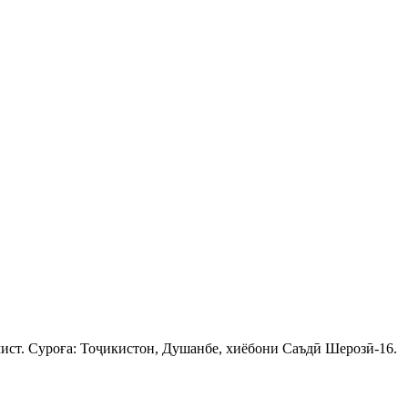
ист. Суроға: Тоҷикистон, Душанбе, хиёбони Саъдӣ Шерозӣ-16.