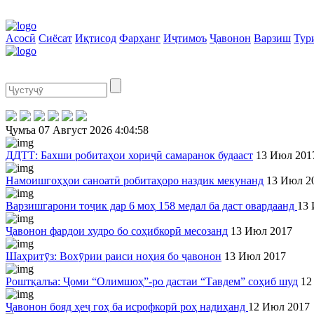
Асосӣ
Сиёсат
Иқтисод
Фарҳанг
Иҷтимоъ
Ҷавонон
Варзиш
Тур
Ҷумъа
07 Август 2026
4:04:58
ДДТТ: Бахши робитаҳои хориҷӣ самаранок будааст
13 Июл 201
Намоишгоҳҳои саноатӣ робитаҳоро наздик мекунанд
13 Июл 2
Варзишгарони тоҷик дар 6 моҳ 158 медал ба даст овардаанд
13 
Ҷавонон фардои худро бо соҳибкорӣ месозанд
13 Июл 2017
Шаҳритӯз: Вохӯрии раиси ноҳия бо ҷавонон
13 Июл 2017
Роштқалъа: Ҷоми “Олимшоҳ”-ро дастаи “Тавдем” соҳиб шуд
12
Ҷавонон бояд ҳеҷ гоҳ ба исрофкорӣ роҳ надиҳанд
12 Июл 2017