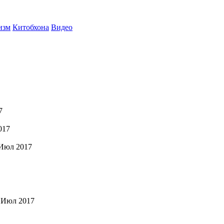
изм
Китобхона
Видео
7
017
Июл 2017
 Июл 2017