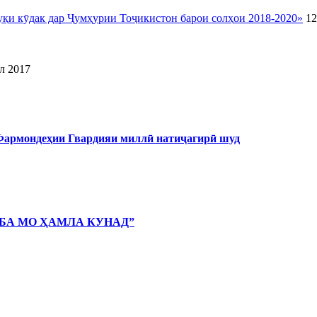
уқи кӯдак дар Ҷумҳурии Тоҷикистон барои солҳои 2018-2020»
12
л 2017
 Фармондеҳии Гвардияи миллӣ натиҷагирӣ шуд
 БА МО ҲАМЛА КУНАД”