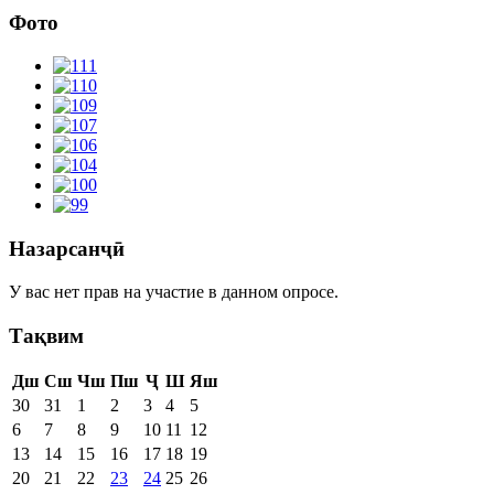
Фото
Назарсанҷӣ
У вас нет прав на участие в данном опросе.
Тақвим
Дш
Сш
Чш
Пш
Ҷ
Ш
Яш
30
31
1
2
3
4
5
6
7
8
9
10
11
12
13
14
15
16
17
18
19
20
21
22
23
24
25
26