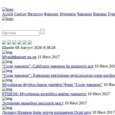
Асосӣ
Сиёсат
Иқтисод
Фарҳанг
Иҷтимоъ
Ҷавонон
Варзиш
Тур
Шанбе
08 Август 2026
9:38:29
Муваффақият ва ор
11 Июл 2017
“Соли ҷавонон”: Сайёҳати ҷавонон ба иншооти аср
10 Июл 201
“Соли ҷавонон”: Ҳамоиши ректорони муассисаҳои олии касби
Мусобиқаи футбол барои дарёфти Ҷоми “Соли ҷавонон”
10 Ию
РӮШОН: Мусобиқаи волейбол миёни ҷамоатҳо
10 Июл 2017
Эҳтироми маъюбон рисолати мост
10 Июл 2017
Дилшод Назаров бори чорум қаҳрамони Осиё шуд
10 Июл 2017