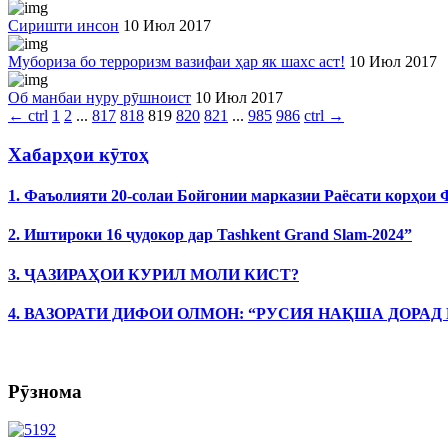
Сиришти инсон
10 Июл 2017
Мубориза бо терроризм вазифаи ҳар як шахс аст!
10 Июл 2017
Об манбаи нуру рӯшноист
10 Июл 2017
←
ctrl
1
2
...
817
818
819
820
821
...
985
986
ctrl
→
Хабарҳои кӯтоҳ
1. Фаъолияти 20-солаи Бойгонии марказии Раёсати корҳои
2. Иштироки 16 ҷудокор дар Tashkent Grand Slam-2024”
3. ҶАЗИРАҲОИ КУРИЛ МОЛИ КИСТ?
4. ВАЗОРАТИ ДИФОИ ОЛМОН: “РУСИЯ НАҚША ДОРАД
Рӯзнома