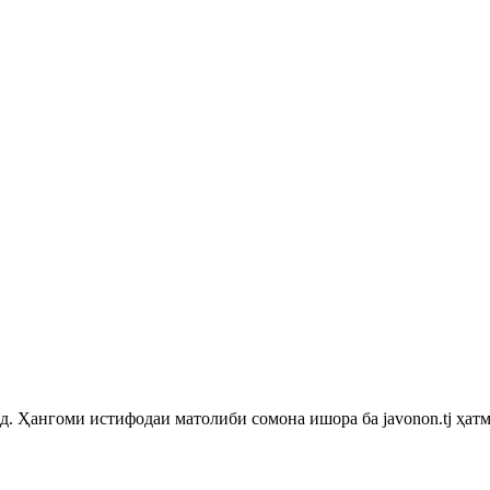
 Ҳангоми истифодаи матолиби сомона ишора ба javonon.tj ҳатм