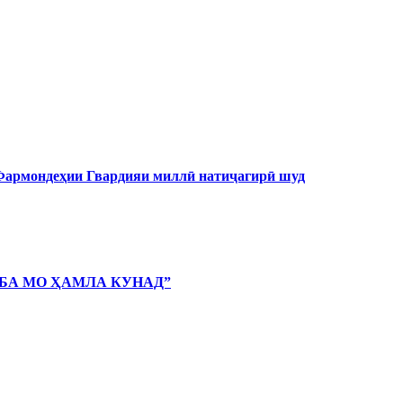
 Фармондеҳии Гвардияи миллӣ натиҷагирӣ шуд
 БА МО ҲАМЛА КУНАД”