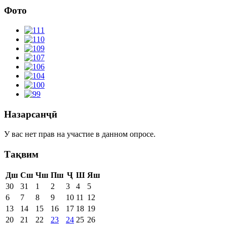
Фото
Назарсанҷӣ
У вас нет прав на участие в данном опросе.
Тақвим
Дш
Сш
Чш
Пш
Ҷ
Ш
Яш
30
31
1
2
3
4
5
6
7
8
9
10
11
12
13
14
15
16
17
18
19
20
21
22
23
24
25
26