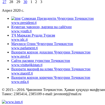
27
28
29
30
1
2
3
Апрел 2020 c.
Cомонаи Президенти Ҷумҳурии Тоҷикистон
www.president.tj
Кумитаи ҷавонон, варзиш ва сайёҳии
www.youth.tj
ТҶ Маркази Рушди Туризм
www.tdc.tj
Маҷлиси Олии Ҷумҳурии Тоҷикистон
www.parlament.tj
Вазорати корҳои дохилии Ҷумҳурии Тоҷикистон
www.mvd.tj
Сайти расмии туристии Тоҷикистон
www.visittajikistan.tj
Вазорати маориф ва илми Ҷумҳурии Тоҷикистон
www.maorif.tj
Вазорати корҳои хориҷии Ҷумҳурии Тоҷикистон
www.mfa.tj
© 2015—2016. Ҷавонони Тоҷикистон. Ҳамаи ҳуқуқҳо маҳфузанд.
Тамос: 2385414, 2385109 e-mail: javonontj@mail.ru