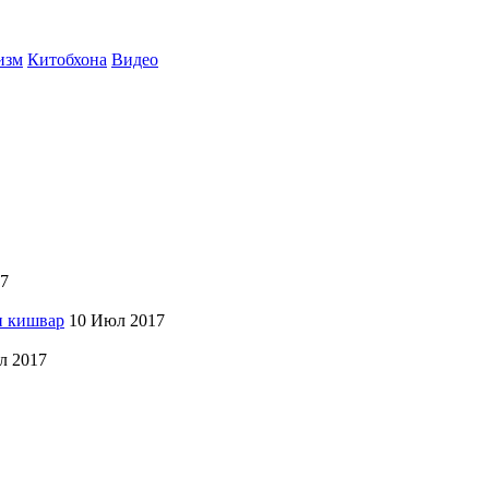
изм
Китобхона
Видео
7
и кишвар
10 Июл 2017
л 2017