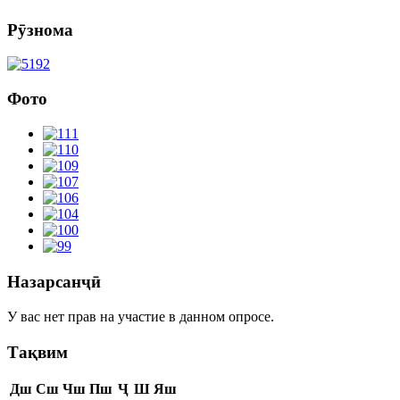
Рӯзнома
Фото
Назарсанҷӣ
У вас нет прав на участие в данном опросе.
Тақвим
Дш
Сш
Чш
Пш
Ҷ
Ш
Яш