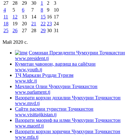
27
28
29
30
1
2
3
4
5
6
7
8
9
10
11
12
13
14
15
16
17
18
19
20
21
22
23
24
25
26
27
28
29
30
31
Май 2020 c.
Cомонаи Президенти Ҷумҳурии Тоҷикистон
www.president.tj
Кумитаи ҷавонон, варзиш ва сайёҳии
www.youth.tj
ТҶ Маркази Рушди Туризм
www.tdc.tj
Маҷлиси Олии Ҷумҳурии Тоҷикистон
www.parlament.tj
Вазорати корҳои дохилии Ҷумҳурии Тоҷикистон
www.mvd.tj
Сайти расмии туристии Тоҷикистон
www.visittajikistan.tj
Вазорати маориф ва илми Ҷумҳурии Тоҷикистон
www.maorif.tj
Вазорати корҳои хориҷии Ҷумҳурии Тоҷикистон
www.mfa.tj