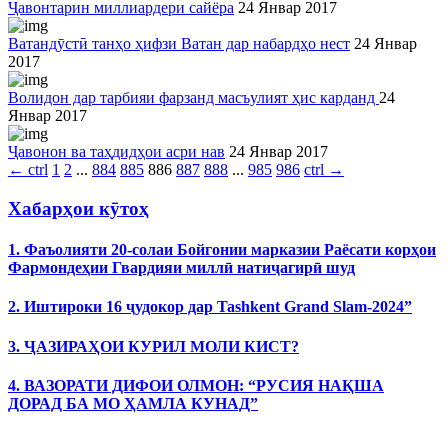
Ҷавонтарин миллиардери сайёра
24 Январ 2017
Ватандӯстӣ танҳо ҳифзи Ватан дар набардҳо нест
24 Январ
2017
Волидон дар тарбияи фарзанд масъулият ҳис карданд
24
Январ 2017
Ҷавонон ва таҳдидҳои асри нав
24 Январ 2017
←
ctrl
1
2
...
884
885
886
887
888
...
985
986
ctrl
→
Хабарҳои кӯтоҳ
1. Фаъолияти 20-солаи Бойгонии марказии Раёсати корҳои
Фармондеҳии Гвардияи миллӣ натиҷагирӣ шуд
2. Иштироки 16 ҷудокор дар Tashkent Grand Slam-2024”
3. ҶАЗИРАҲОИ КУРИЛ МОЛИ КИСТ?
4. ВАЗОРАТИ ДИФОИ ОЛМОН: “РУСИЯ НАҚША
ДОРАД БА МО ҲАМЛА КУНАД”