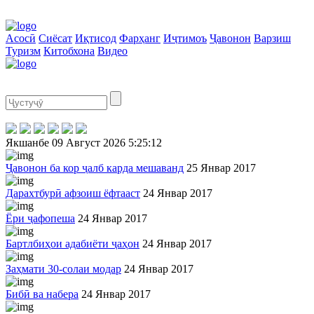
Асосӣ
Сиёсат
Иқтисод
Фарҳанг
Иҷтимоъ
Ҷавонон
Варзиш
Туризм
Китобхона
Видео
Якшанбе
09 Август 2026
5:25:12
Ҷавонон ба кор ҷалб карда мешаванд
25 Январ 2017
Дарахтбурӣ афзоиш ёфтааст
24 Январ 2017
Ёри ҷафопеша
24 Январ 2017
Бартлбиҳои адабиёти ҷаҳон
24 Январ 2017
Заҳмати 30-солаи модар
24 Январ 2017
Бибӣ ва набера
24 Январ 2017