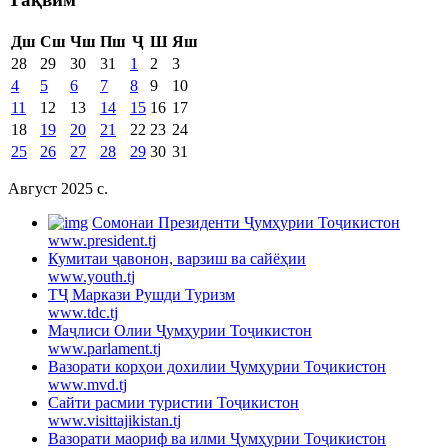
Дш
Сш
Чш
Пш
Ҷ
Ш
Яш
28
29
30
31
1
2
3
4
5
6
7
8
9
10
11
12
13
14
15
16
17
18
19
20
21
22
23
24
25
26
27
28
29
30
31
Август 2025 c.
Cомонаи Президенти Ҷумҳурии Тоҷикистон
www.president.tj
Кумитаи ҷавонон, варзиш ва сайёҳии
www.youth.tj
ТҶ Маркази Рушди Туризм
www.tdc.tj
Маҷлиси Олии Ҷумҳурии Тоҷикистон
www.parlament.tj
Вазорати корҳои дохилии Ҷумҳурии Тоҷикистон
www.mvd.tj
Сайти расмии туристии Тоҷикистон
www.visittajikistan.tj
Вазорати маориф ва илми Ҷумҳурии Тоҷикистон