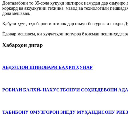
Довталабони то 35-сола ҳуқуқи иштирок намудан дар озмунро д
коркард ва азхудкунии техника, мавод ва технологияи пешқад
дода мешавад.
Қабули ҳуҷҷатҳо барои иштирок дар озмун бо суроғаи шаҳри Ду
Ёдовар мешавем, ки ҳуҷҷатҳои нопурра ё қисман пешниҳодгард
Хабарҳои дигар
АБДУЛЛОИ ШИНОВАРИ БАҲРИ ҲУНАР
РОБИАИ БАЛХӢ- НАХУСТБОНУИ СОҲИБДЕВОНИ АДАБИЁТ
ТАБИБОНУ ОМӮЗГОРОН ЗИЁДУ МУҲАНДИСОНУ РИЁ