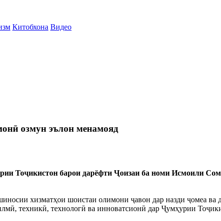
изм
Китобхона
Видео
онӣ озмун эълон менамояд
рии Тоҷикистон барои дарёфти Ҷоизаи ба номи Исмоили Сомо
носии хизматҳои шоистаи олимони ҷавон дар назди ҷомеа ва да
лмӣ, техникӣ, технологӣ ва инноватсионӣ дар Ҷумҳурии Тоҷик