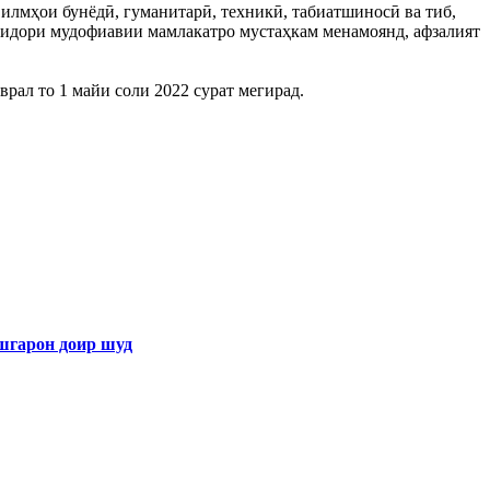
илмҳои бунёдӣ, гуманитарӣ, техникӣ, табиатшиносӣ ва тиб,
қтидори мудофиавии мамлакатро мустаҳкам менамоянд, афзалият
рал то 1 майи соли 2022 сурат мегирад.
арон доир шуд