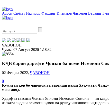
Асосӣ
Сиёсат
Иқтисод
Фарҳанг
Иҷтимоъ
Ҷавонон
Варзиш
Тур
ҶАВОНОН
Ҷумъа
07 Август 2026
1:18:32
КҶВ барои дарёфти Ҷоизаи ба номи Исмоили Сом
02 Феврал 2022,
ҶАВОНОН
0
Кумитаи кор бо ҷавонон ва варзиши назди Ҳукумати Ҷумҳу
менамояд.
Ҳадаф аз таъсиси Ҷоизаи ба номи Исмоили Сомонӣ — ин қадрши
лаёқати эҷодии олимони ҷавон ва рушду инкишофи иқтидори и