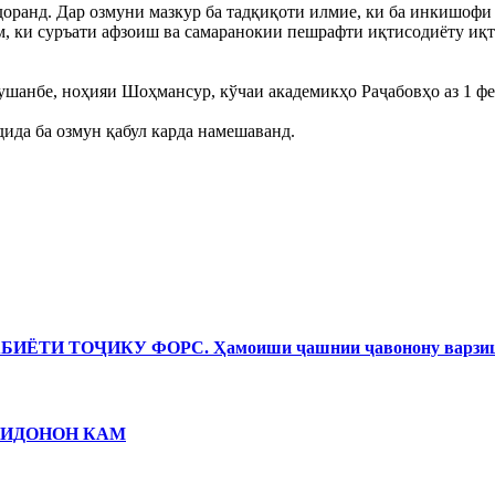
оранд. Дар озмуни мазкур ба тадқиқоти илмие, ки ба инкишофи 
ам, ки суръати афзоиш ва самаранокии пешрафти иқтисодиёту и
шанбе, ноҳияи Шоҳмансур, кўчаи академикҳо Раҷабовҳо аз 1 фев
ида ба озмун қабул карда намешаванд.
И ТОҶИКУ ФОРС. Ҳамоиши ҷашнии ҷавонону варзишг
ЗИДОНОН КАМ