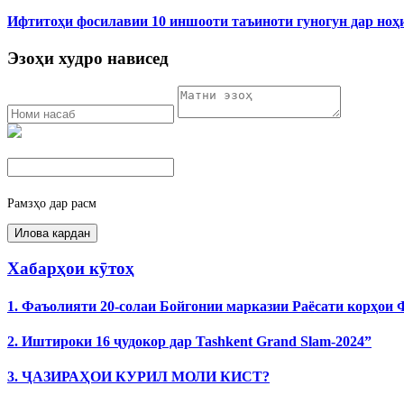
Ифтитоҳи фосилавии 10 иншооти таъиноти гуногун дар ноҳ
Эзоҳи худро нависед
Рамзҳо дар расм
Хабарҳои кӯтоҳ
1. Фаъолияти 20-солаи Бойгонии марказии Раёсати корҳои
2. Иштироки 16 ҷудокор дар Tashkent Grand Slam-2024”
3. ҶАЗИРАҲОИ КУРИЛ МОЛИ КИСТ?