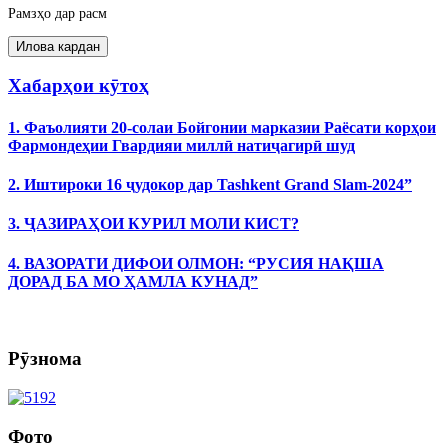
Рамзҳо дар расм
Хабарҳои кӯтоҳ
1. Фаъолияти 20-солаи Бойгонии марказии Раёсати корҳои
Фармондеҳии Гвардияи миллӣ натиҷагирӣ шуд
2. Иштироки 16 ҷудокор дар Tashkent Grand Slam-2024”
3. ҶАЗИРАҲОИ КУРИЛ МОЛИ КИСТ?
4. ВАЗОРАТИ ДИФОИ ОЛМОН: “РУСИЯ НАҚША
ДОРАД БА МО ҲАМЛА КУНАД”
Рӯзнома
Фото