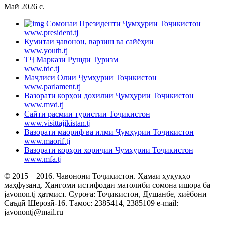
Май 2026 c.
Cомонаи Президенти Ҷумҳурии Тоҷикистон
www.president.tj
Кумитаи ҷавонон, варзиш ва сайёҳии
www.youth.tj
ТҶ Маркази Рушди Туризм
www.tdc.tj
Маҷлиси Олии Ҷумҳурии Тоҷикистон
www.parlament.tj
Вазорати корҳои дохилии Ҷумҳурии Тоҷикистон
www.mvd.tj
Сайти расмии туристии Тоҷикистон
www.visittajikistan.tj
Вазорати маориф ва илми Ҷумҳурии Тоҷикистон
www.maorif.tj
Вазорати корҳои хориҷии Ҷумҳурии Тоҷикистон
www.mfa.tj
© 2015—2016. Ҷавонони Тоҷикистон. Ҳамаи ҳуқуқҳо
маҳфузанд. Ҳангоми истифодаи матолиби сомона ишора ба
javonon.tj ҳатмист. Суроға: Тоҷикистон, Душанбе, хиёбони
Саъдӣ Шерозӣ-16. Тамос: 2385414, 2385109 e-mail:
javonontj@mail.ru