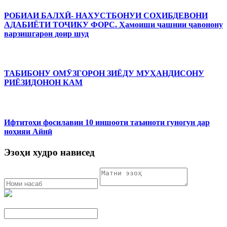
РОБИАИ БАЛХӢ- НАХУСТБОНУИ СОҲИБДЕВОНИ
АДАБИЁТИ ТОҶИКУ ФОРС. Ҳамоиши ҷашнии ҷавонону
варзишгарон доир шуд
ТАБИБОНУ ОМӮЗГОРОН ЗИЁДУ МУҲАНДИСОНУ
РИЁЗИДОНОН КАМ
Ифтитоҳи фосилавии 10 иншооти таъиноти гуногун дар
ноҳияи Айнӣ
Эзоҳи худро нависед