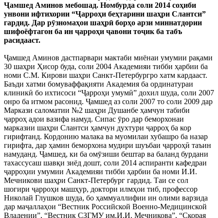
Ҷамшед Аминов мебошад. Номбурда соли 2014 соҳиби
унвони ифтихории “Ҷарроҳи беҳтарини шаҳри Слантси”
гардид. Дар рӯзномаҳои шаҳрӣ борҳо арзи миннатдории
шифоёфтагон ба ин ҷарроҳи ҷавони тоҷик ба табъ
расидааст.
Ҷамшед Аминов дастпарвари мактаби миёнаи умумии рақами
30 шаҳри Ҳисор буда, соли 2004 Академияи тибби ҳарбии ба
номи С.М. Кирови шаҳри Санкт-Петербургро хатм кардааст.
Баъди хатми бомуваффақияти Академия ба ординатураи
клиникӣ бо ихтисоси “Ҷарроҳи умумӣ” дохил шуда, соли 2007
онро ба итмом расонид. Ҷамшед аз соли 2007 то соли 2009 дар
Маркази саломатии №2 шаҳри Душанбе ҳамчун табиби
ҷарроҳ адои вазифа намуд. Сипас ӯро дар беморхонаи
марказии шаҳри Слантси ҳамчун духтури ҷарроҳ ба кор
гирифтанд. Кордонию малака ва муомилаи хубашро ба назар
гирифта, дар ҳамин беморхона мудири шуъбаи ҷарроҳӣ таъин
намуданд. Ҷамшед, ки ба омӯзиши бештар ва баланд бурдани
тахассусаш шавқи зиёд дошт, соли 2014 аспиранти кафедраи
ҷарроҳии умумии Академияи тибби ҳарбии ба номи И.И.
Мечникови шаҳри Санкт-Петербург гардид. Таи се сол
шогири ҷарроҳи машҳур, доктори илмҳои тиб, профессор
Николай Глушков шуда, бо ҳаммуаллифии ин олими варзида
дар маҷаллаҳои “Вестник Российской Военно-Медицинской
Владении”, “Вестник СЗГМУ им.И.И. Мечникова”, “Скорая