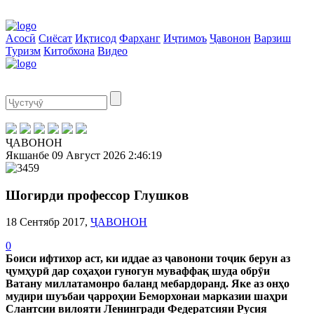
Асосӣ
Сиёсат
Иқтисод
Фарҳанг
Иҷтимоъ
Ҷавонон
Варзиш
Туризм
Китобхона
Видео
ҶАВОНОН
Якшанбе
09 Август 2026
2:46:20
Шогирди профессор Глушков
18 Сентябр 2017,
ҶАВОНОН
0
Боиси ифтихор аст, ки иддае аз ҷавонони тоҷик берун аз
ҷумҳурӣ дар соҳаҳои гуногун муваффақ шуда обрӯи
Ватану миллатамонро баланд мебардоранд. Яке аз онҳо
мудири шуъбаи ҷарроҳии Беморхонаи марказии шаҳри
Слантсии вилояти Ленингради Федератсияи Русия