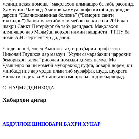
медицинская помощь” мақолаҳои илмиашро ба табъ расонид.
Ҳамчунин Ҷамшед Аминов ҳаммуаллифи китоби дуҷилдаи
дарсии “Желчнокаменная болезнь” (“Бемории санги
талхадон”) барои макотиби олӣ мебошад, ки соли 2016 дар
шаҳри Санкт-Петербург ба табъ расидааст. Мақолаҳои
илмияшро дар Маҷмӯаи корҳои илмии нашриёти “РГПУ ба
номи А.И. Гертсен” ҷо додаанд.
Чанде пеш Ҷамшед Аминов таҳти роҳбарии профессор
Николай Глушков дар мавзӯи “Усули самарабахши ҷарроҳии
бемориҳои талха” рисолаи номзадӣ ҳимоя намуд. Мо
Ҷамшедро ба ин комёбӣ муборакбод гуфта, боварӣ дорем, ки
минбаъд низ дар ҷодаи илми тиб муваффақ шуда, шуҳрати
миллати тоҷик ва Ватани азизамонро баланд мебардорад.
С. НАҶМИДДИНЗОДА
Хабарҳои дигар
АБДУЛЛОИ ШИНОВАРИ БАҲРИ ҲУНАР