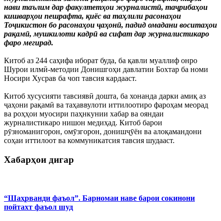
нави таълим дар факултетҳои журналистӣ, таҷрибаҳои
кишварҳои пешрафта, қиёс ва таҳлили расонаҳои
Тоҷикистон бо расонаҳои ҷаҳонӣ, падид омадани воситаҳои
рақамӣ, мушкилоти кадрӣ ва сифат дар журналистикаро
фаро мегирад.
Китоб аз 244 саҳифа иборат буда, ба қавли муаллиф онро
Шурои илмӣ-методии Донишгоҳи давлатии Бохтар ба номи
Носири Хусрав ба чоп тавсия кардааст.
Китоб хусусияти тавсиявӣ дошта, ба хонанда дарки амиқ аз
ҷаҳони рақамӣ ва таҳаввулоти иттилоотиро фароҳам меорад
ва роҳҳои муосири паҳнкунии хабар ва ояндаи
журналистикаро нишон медиҳад. Китоб барои
рӯзноманигорон, омӯзгорон, донишҷӯён ва алоқамандони
соҳаи иттилоот ва коммуникатсия тавсия шудааст.
Хабарҳои дигар
“Шаҳрванди фаъол”. Барномаи наве барои сокинони
пойтахт фаъол шуд