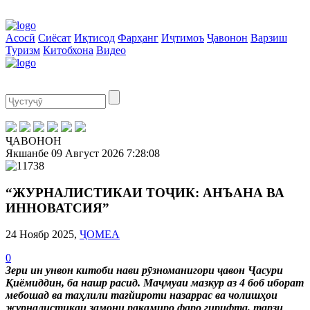
Асосӣ
Сиёсат
Иқтисод
Фарҳанг
Иҷтимоъ
Ҷавонон
Варзиш
Туризм
Китобхона
Видео
ҶАВОНОН
Якшанбе
09 Август 2026
7:28:08
“ЖУРНАЛИСТИКАИ ТОҶИК: АНЪАНА ВА
ИННОВАТСИЯ”
24 Ноябр 2025,
ҶОМЕА
0
Зери ин унвон китоби нави рӯзноманигори ҷавон Ҷасури
Қиёмиддин, ба нашр расид. Маҷмуаи мазкур аз 4 боб иборат
мебошад ва таҳлили тағйироти назаррас ва чолишҳои
журналистикаи замони рақамиро фаро гирифта, тарзи