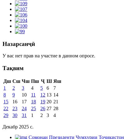
Назарсанҷӣ
У вас нет прав на участие в данном опросе.
Тақвим
Дш
Сш
Чш
Пш
Ҷ
Ш
Яш
1
2
3
4
5
6
7
8
9
10
11
12
13
14
15
16
17
18
19
20
21
22
23
24
25
26
27
28
29
30
31
1
2
3
4
Декабр 2025 c.
Cомонаи Президенти Ҷумҳурии Тоҷикистон