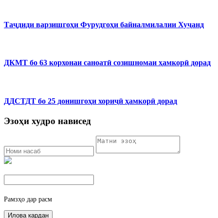
Таҷдиди варзишгоҳи Фурудгоҳи байналмилалии Хуҷанд
ДКМТ бо 63 корхонаи саноатӣ созишномаи ҳамкорӣ дорад
ДДСТДТ бо 25 донишгоҳи хориҷӣ ҳамкорӣ дорад
Эзоҳи худро нависед
Рамзҳо дар расм