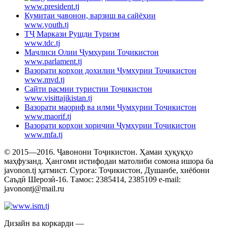
www.president.tj
Кумитаи ҷавонон, варзиш ва сайёҳии
www.youth.tj
ТҶ Маркази Рушди Туризм
www.tdc.tj
Маҷлиси Олии Ҷумҳурии Тоҷикистон
www.parlament.tj
Вазорати корҳои дохилии Ҷумҳурии Тоҷикистон
www.mvd.tj
Сайти расмии туристии Тоҷикистон
www.visittajikistan.tj
Вазорати маориф ва илми Ҷумҳурии Тоҷикистон
www.maorif.tj
Вазорати корҳои хориҷии Ҷумҳурии Тоҷикистон
www.mfa.tj
© 2015—2016. Ҷавонони Тоҷикистон. Ҳамаи ҳуқуқҳо
маҳфузанд. Ҳангоми истифодаи матолиби сомона ишора ба
javonon.tj ҳатмист. Суроға: Тоҷикистон, Душанбе, хиёбони
Саъдӣ Шерозӣ-16. Тамос: 2385414, 2385109 e-mail:
javonontj@mail.ru
Дизайн ва коркарди —