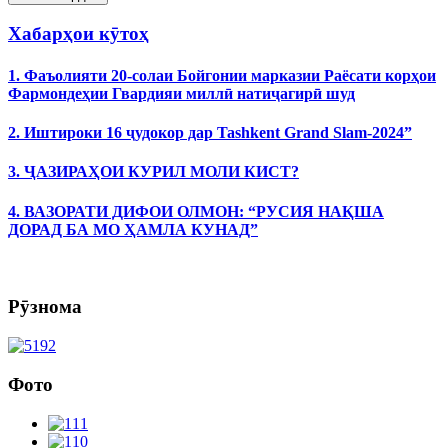
Хабарҳои кӯтоҳ
1. Фаъолияти 20-солаи Бойгонии марказии Раёсати корҳои
Фармондеҳии Гвардияи миллӣ натиҷагирӣ шуд
2. Иштироки 16 ҷудокор дар Tashkent Grand Slam-2024”
3. ҶАЗИРАҲОИ КУРИЛ МОЛИ КИСТ?
4. ВАЗОРАТИ ДИФОИ ОЛМОН: “РУСИЯ НАҚША
ДОРАД БА МО ҲАМЛА КУНАД”
Рӯзнома
Фото