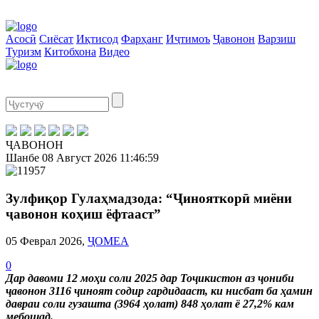
Асосӣ
Сиёсат
Иқтисод
Фарҳанг
Иҷтимоъ
Ҷавонон
Варзиш
Туризм
Китобхона
Видео
ҶАВОНОН
Шанбе
08 Август 2026
11:46:59
Зулфиқор Гулаҳмадзода: “Ҷинояткорӣ миёни
ҷавонон коҳиш ёфтааст”
05 Феврал 2026,
ҶОМЕА
0
Дар давоми 12 моҳи соли 2025 дар Тоҷикистон аз ҷониби
ҷавонон 3116 ҷиноят содир гардидааст, ки нисбат ба ҳамин
давраи соли гузашта (3964 ҳолат) 848 ҳолат ё 27,2% кам
мебошад.