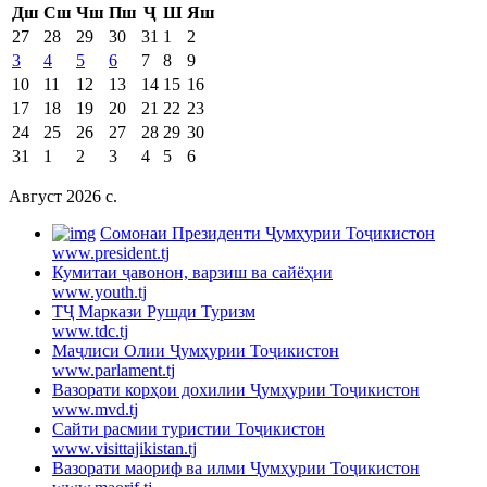
Дш
Сш
Чш
Пш
Ҷ
Ш
Яш
27
28
29
30
31
1
2
3
4
5
6
7
8
9
10
11
12
13
14
15
16
17
18
19
20
21
22
23
24
25
26
27
28
29
30
31
1
2
3
4
5
6
Август 2026 c.
Cомонаи Президенти Ҷумҳурии Тоҷикистон
www.president.tj
Кумитаи ҷавонон, варзиш ва сайёҳии
www.youth.tj
ТҶ Маркази Рушди Туризм
www.tdc.tj
Маҷлиси Олии Ҷумҳурии Тоҷикистон
www.parlament.tj
Вазорати корҳои дохилии Ҷумҳурии Тоҷикистон
www.mvd.tj
Сайти расмии туристии Тоҷикистон
www.visittajikistan.tj
Вазорати маориф ва илми Ҷумҳурии Тоҷикистон