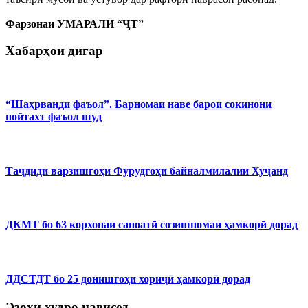
Фарзонаи УМАРАЛӢ “ҶТ”
Хабарҳои дигар
“Шаҳрванди фаъол”. Барномаи наве барои сокинони
пойтахт фаъол шуд
Таҷдиди варзишгоҳи Фурудгоҳи байналмилалии Хуҷанд
ДКМТ бо 63 корхонаи саноатӣ созишномаи ҳамкорӣ дорад
ДДСТДТ бо 25 донишгоҳи хориҷӣ ҳамкорӣ дорад
Эзоҳи худро нависед