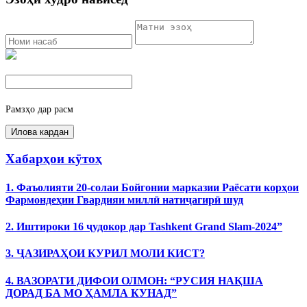
Рамзҳо дар расм
Хабарҳои кӯтоҳ
1. Фаъолияти 20-солаи Бойгонии марказии Раёсати корҳои
Фармондеҳии Гвардияи миллӣ натиҷагирӣ шуд
2. Иштироки 16 ҷудокор дар Tashkent Grand Slam-2024”
3. ҶАЗИРАҲОИ КУРИЛ МОЛИ КИСТ?
4. ВАЗОРАТИ ДИФОИ ОЛМОН: “РУСИЯ НАҚША
ДОРАД БА МО ҲАМЛА КУНАД”