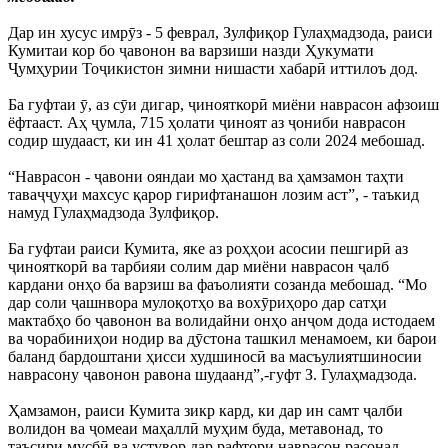
Дар ин хусус имрӯз - 5 феврал, Зулфиқор Гулаҳмадзода, раиси
Кумитаи кор бо ҷавонон ва варзиши назди Ҳукумати
Ҷумҳурии Тоҷикистон зимни нишасти хабарӣ иттилоъ дод.
Ба гуфтаи ӯ, аз сӯи дигар, ҷинояткорӣ миёни наврасон афзоиш
ёфтааст. Аҳ ҷумла, 715 ҳолати ҷиноят аз ҷониби наврасон
содир шудааст, ки ин 41 ҳолат бештар аз соли 2024 мебошад.
“Наврасон - ҷавони ояндаи мо ҳастанд ва ҳамзамон таҳти
таваҷҷуҳи махсус қарор гирифтанашон лозим аст”, - таъкид
намуд Гулаҳмадзода Зулфиқор.
Ба гуфтаи раиси Кумита, яке аз роҳҳои асосии пешгирӣ аз
ҷинояткорӣ ва тарбияи солим дар миёни наврасон ҷалб
кардани онҳо ба варзиш ва фаъолияти созанда мебошад. “Мо
дар соли ҷашнвора мулоқотҳо ва вохӯриҳоро дар сатҳи
мактабҳо бо ҷавонон ва волидайни онҳо анҷом дода истодаем
ва чорабиниҳои нодир ва дӯстона ташкил менамоем, ки барои
баланд бардоштани ҳисси худшиносӣ ва масъулиятшиносии
наврасону ҷавонон равона шудаанд”,-гуфт З. Гулаҳмадзода.
Ҳамзамон, раиси Кумита зикр кард, ки дар ин самт ҷалби
волидон ва ҷомеаи маҳаллӣ муҳим буда, метавонад, то
таъсири мусбӣ ва устувор дар рафтори наврасон расонад.