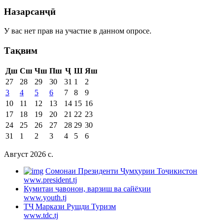
Назарсанҷӣ
У вас нет прав на участие в данном опросе.
Тақвим
Дш
Сш
Чш
Пш
Ҷ
Ш
Яш
27
28
29
30
31
1
2
3
4
5
6
7
8
9
10
11
12
13
14
15
16
17
18
19
20
21
22
23
24
25
26
27
28
29
30
31
1
2
3
4
5
6
Август 2026 c.
Cомонаи Президенти Ҷумҳурии Тоҷикистон
www.president.tj
Кумитаи ҷавонон, варзиш ва сайёҳии
www.youth.tj
ТҶ Маркази Рушди Туризм
www.tdc.tj