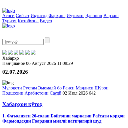
Асосӣ
Сиёсат
Иқтисод
Фарҳанг
Иҷтимоъ
Ҷавонон
Варзиш
Туризм
Китобхона
Видео
Хабарҳо
Панҷшанбе
06 Август 2026
11:08:29
02.07.2026
Мулоқоти Рустам Эмомалӣ бо Раиси Маҷлиси Шӯрои
Подшоҳии Арабистони Саудӣ
02 Июл 2026
642
Хабарҳои кӯтоҳ
1. Фаъолияти 20-солаи Бойгонии марказии Раёсати корҳои
Фармондеҳии Гвардияи миллӣ натиҷагирӣ шуд