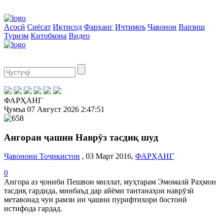
Асосӣ
Сиёсат
Иқтисод
Фарҳанг
Иҷтимоъ
Ҷавонон
Варзиш
Туризм
Китобхона
Видео
ФАРҲАНГ
Ҷумъа
07 Август 2026
2:47:51
Ангораи ҷашни Наврӯз тасдиқ шуд
Ҷавонони Тоҷикистон
, 03 Март 2016,
ФАРҲАНГ
0
Ангора аз ҷониби Пешвои миллат, муҳтарам Эмомалӣ Раҳмон
тасдиқ гардида, минбаъд дар айёми тантанаҳои наврӯзӣ
метавонад чун рамзи ин ҷашни пурифтихори бостонӣ
истифода гардад.