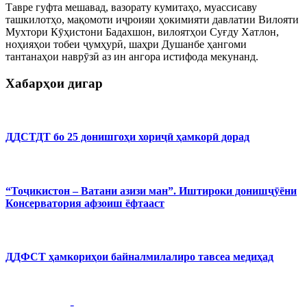
Тавре гуфта мешавад, вазорату кумитаҳо, муассисаву
ташкилотҳо, мақомоти иҷроияи ҳокимияти давлатии Вилояти
Мухтори Кӯҳистони Бадахшон, вилоятҳои Суғду Хатлон,
ноҳияҳои тобеи ҷумҳурӣ, шаҳри Душанбе ҳангоми
тантанаҳои наврӯзӣ аз ин ангора истифода мекунанд.
Хабарҳои дигар
ДДСТДТ бо 25 донишгоҳи хориҷӣ ҳамкорӣ дорад
“Тоҷикистон – Ватани азизи ман”. Иштироки донишҷӯёни
Консерватория афзоиш ёфтааст
ДДФСТ ҳамкориҳои байналмилалиро тавсеа медиҳад