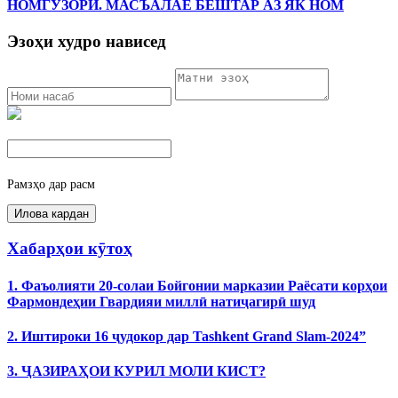
НОМГУЗОРӢ. МАСЪАЛАЕ БЕШТАР АЗ ЯК НОМ
Эзоҳи худро нависед
Рамзҳо дар расм
Хабарҳои кӯтоҳ
1. Фаъолияти 20-солаи Бойгонии марказии Раёсати корҳои
Фармондеҳии Гвардияи миллӣ натиҷагирӣ шуд
2. Иштироки 16 ҷудокор дар Tashkent Grand Slam-2024”
3. ҶАЗИРАҲОИ КУРИЛ МОЛИ КИСТ?