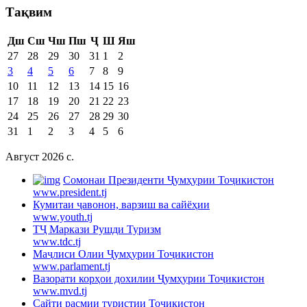
Тақвим
Дш
Сш
Чш
Пш
Ҷ
Ш
Яш
27
28
29
30
31
1
2
3
4
5
6
7
8
9
10
11
12
13
14
15
16
17
18
19
20
21
22
23
24
25
26
27
28
29
30
31
1
2
3
4
5
6
Август 2026 c.
Cомонаи Президенти Ҷумҳурии Тоҷикистон
www.president.tj
Кумитаи ҷавонон, варзиш ва сайёҳии
www.youth.tj
ТҶ Маркази Рушди Туризм
www.tdc.tj
Маҷлиси Олии Ҷумҳурии Тоҷикистон
www.parlament.tj
Вазорати корҳои дохилии Ҷумҳурии Тоҷикистон
www.mvd.tj
Сайти расмии туристии Тоҷикистон