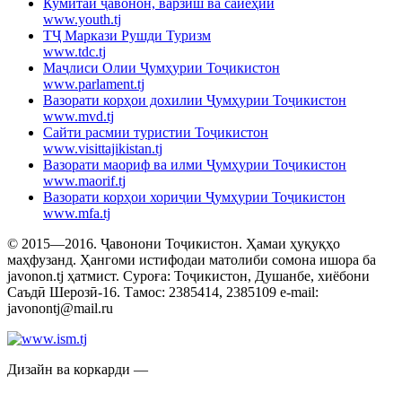
Кумитаи ҷавонон, варзиш ва сайёҳии
www.youth.tj
ТҶ Маркази Рушди Туризм
www.tdc.tj
Маҷлиси Олии Ҷумҳурии Тоҷикистон
www.parlament.tj
Вазорати корҳои дохилии Ҷумҳурии Тоҷикистон
www.mvd.tj
Сайти расмии туристии Тоҷикистон
www.visittajikistan.tj
Вазорати маориф ва илми Ҷумҳурии Тоҷикистон
www.maorif.tj
Вазорати корҳои хориҷии Ҷумҳурии Тоҷикистон
www.mfa.tj
© 2015—2016. Ҷавонони Тоҷикистон. Ҳамаи ҳуқуқҳо
маҳфузанд. Ҳангоми истифодаи матолиби сомона ишора ба
javonon.tj ҳатмист. Суроға: Тоҷикистон, Душанбе, хиёбони
Саъдӣ Шерозӣ-16. Тамос: 2385414, 2385109 e-mail:
javonontj@mail.ru
Дизайн ва коркарди —