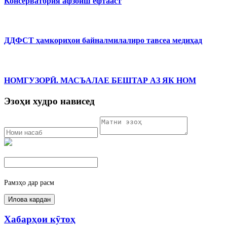
Консерватория афзоиш ёфтааст
ДДФСТ ҳамкориҳои байналмилалиро тавсеа медиҳад
НОМГУЗОРӢ. МАСЪАЛАЕ БЕШТАР АЗ ЯК НОМ
Эзоҳи худро нависед
Рамзҳо дар расм
Хабарҳои кӯтоҳ