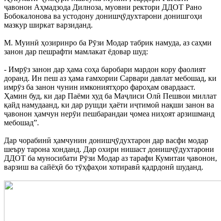
ҷавонон Аҳмадзода Дилноза, муовни ректори ДДОТ Рано
Бобокалонова ва устодону донишҷӯдухтарони донишгоҳи
мазкур ширкат варзиданд.
М. Муинӣ ҳозиринро ба Рӯзи Модар табрик намуда, аз саҳми
занон дар пешрафти мамлакат ёдовар шуд:
- Имрӯз занон дар ҳама соҳа баробари мардон кору фаолият
доранд. Ин пеш аз ҳама ғамхории Сарвари давлат мебошад, ки
имрӯз ба занон чунин имкониятҳоро фароҳам овардааст.
Ҳамин буд, ки дар Паёми худ ба Маҷлиси Олӣ Пешвои миллат
қайд намудаанд, ки дар рушди ҳаёти иҷтимоӣ нақши занон ва
ҷавонон ҳамчун нерӯи пешбарандаи ҷомеа ниҳоят арзишманд
мебошад”.
Дар чорабинӣ ҳамчунин донишҷӯдухтарон дар васфи модар
шеъру тарона хонданд. Дар охири нишаст донишҷӯдухтарони
ДДОТ ба муносибати Рӯзи Модар аз тарафи Кумитаи ҷавонон,
варзиш ва сайёҳӣ бо тӯҳфаҳои хотиравӣ қадрдонӣ шуданд.