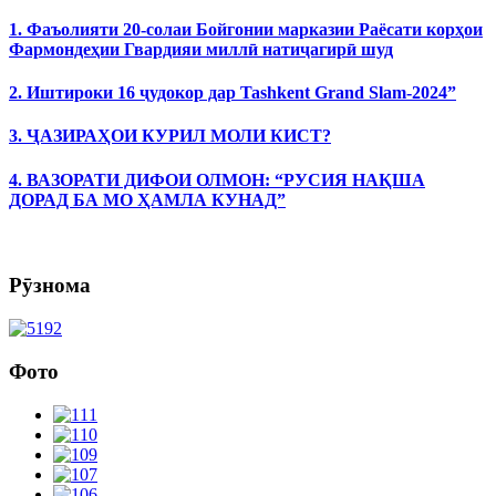
1. Фаъолияти 20-солаи Бойгонии марказии Раёсати корҳои
Фармондеҳии Гвардияи миллӣ натиҷагирӣ шуд
2. Иштироки 16 ҷудокор дар Tashkent Grand Slam-2024”
3. ҶАЗИРАҲОИ КУРИЛ МОЛИ КИСТ?
4. ВАЗОРАТИ ДИФОИ ОЛМОН: “РУСИЯ НАҚША
ДОРАД БА МО ҲАМЛА КУНАД”
Рӯзнома
Фото