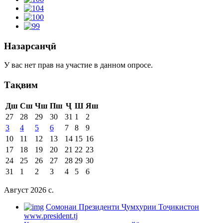
Назарсанҷӣ
У вас нет прав на участие в данном опросе.
Тақвим
Дш
Сш
Чш
Пш
Ҷ
Ш
Яш
27
28
29
30
31
1
2
3
4
5
6
7
8
9
10
11
12
13
14
15
16
17
18
19
20
21
22
23
24
25
26
27
28
29
30
31
1
2
3
4
5
6
Август 2026 c.
Cомонаи Президенти Ҷумҳурии Тоҷикистон
www.president.tj