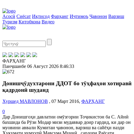
Асосӣ
Сиёсат
Иқтисод
Фарҳанг
Иҷтимоъ
Ҷавонон
Варзиш
Туризм
Китобхона
Видео
ФАРҲАНГ
Панҷшанбе
06 Август 2026
8:46:34
Донишҷӯдухтарони ДДОТ бо тӯҳфаҳои хотиравӣ
қадрдонӣ шуданд
Хуршед МАВЛОНОВ
, 07 Март 2016,
ФАРҲАНГ
0
Дар Донишгоҳи давлатии омӯзгории Тоҷикистон ба С. Айнӣ
бахшида ба Рӯзи Модар мизи мудаввар доир гардид, ки дар он
муовини аввали Кумитаи ҷавонон, варзиш ва сайёҳи назди
Ҳукумати ҷумҳурӣ Мавсума Муинӣ , сардори Раёсати