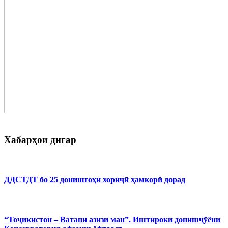
Хабарҳои дигар
ДДСТДТ бо 25 донишгоҳи хориҷӣ ҳамкорӣ дорад
“Тоҷикистон – Ватани азизи ман”. Иштироки донишҷӯёни