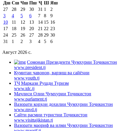
Дш
Сш
Чш
Пш
Ҷ
Ш
Яш
27
28
29
30
31
1
2
3
4
5
6
7
8
9
10
11
12
13
14
15
16
17
18
19
20
21
22
23
24
25
26
27
28
29
30
31
1
2
3
4
5
6
Август 2026 c.
Cомонаи Президенти Ҷумҳурии Тоҷикистон
www.president.tj
Кумитаи ҷавонон, варзиш ва сайёҳии
www.youth.tj
ТҶ Маркази Рушди Туризм
www.tdc.tj
Маҷлиси Олии Ҷумҳурии Тоҷикистон
www.parlament.tj
Вазорати корҳои дохилии Ҷумҳурии Тоҷикистон
www.mvd.tj
Сайти расмии туристии Тоҷикистон
www.visittajikistan.tj
Вазорати маориф ва илми Ҷумҳурии Тоҷикистон
www.maorif.tj