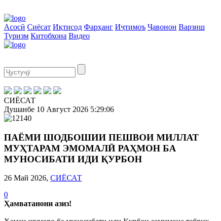
Асосӣ
Сиёсат
Иқтисод
Фарҳанг
Иҷтимоъ
Ҷавонон
Варзиш
Туризм
Китобхона
Видео
СИЁСАТ
Душанбе
10 Август 2026
5:29:06
ПАЁМИ ШОДБОШИИ ПЕШВОИ МИЛЛАТ
МУҲТАРАМ ЭМОМАЛӢ РАҲМОН БА
МУНОСИБАТИ ИДИ ҚУРБОН
26 Май 2026,
СИЁСАТ
0
Ҳамватанони азиз!