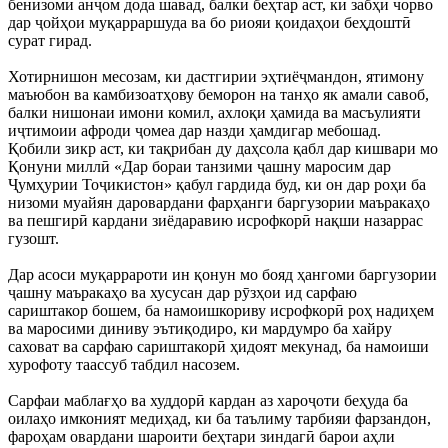
бенизомӣ анҷом дода шавад, балки беҳтар аст, ки забҳи чорво
дар ҷойҳои муқарраршуда ва бо риояи қоидаҳои беҳдоштӣ
сурат гирад.
Хотирнишон месозам, ки дастгирии эҳтиёҷмандон, ятимону
маъюбон ва камбизоатҳову беморон на танҳо як амали савоб,
балки нишонаи имони комил, ахлоқи ҳамида ва масъулияти
иҷтимоии афроди ҷомеа дар назди ҳамдигар мебошад.
Қобили зикр аст, ки тақрибан ду даҳсола қабл дар кишвари мо
Қонуни миллӣ «Дар бораи танзими ҷашну маросим дар
Ҷумҳурии Тоҷикистон» қабул гардида буд, ки он дар роҳи ба
низоми муайян даровардани фарҳанги баргузории маъракаҳо
ва пешгирӣ кардани зиёдаравию исрофкорӣ нақши назаррас
гузошт.
Дар асоси муқаррароти ин қонун мо бояд ҳангоми баргузории
ҷашну маъракаҳо ва хусусан дар рӯзҳои ид сарфаю
сариштакор бошем, ба намоишкориву исрофкорӣ роҳ надиҳем
ва маросими диниву эътиқодиро, ки мардумро ба хайру
саховат ва сарфаю сариштакорӣ ҳидоят мекунад, ба намоиши
хурофоту таассуб табдил насозем.
Сарфаи маблағҳо ва худдорӣ кардан аз хароҷоти беҳуда ба
оилаҳо имконият медиҳад, ки ба таълиму тарбияи фарзандон,
фароҳам овардани шароити беҳтари зиндагӣ барои аҳли