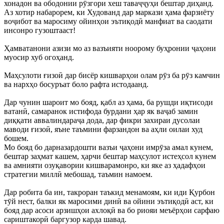
хонадон ва ободонии рӯзгори хеш таваҷҷуҳи бештар диҳанд.
Аз хотир набарорем, ки Худованд дар маркази ҳама фарзиёту
воҷибот ва маросиму ойинҳои эътиқодӣ манфиат ва саодати
инсонро гузоштааст!
Ҳамватанони азизи мо аз вазъияти ноорому буҳронии ҷаҳони
муосир хуб огоҳанд.
Маҳсулоти ғизоӣ дар бисёр кишварҳои олам рӯз ба рӯз камчин
ва нархҳо босуръат боло рафта истодаанд.
Дар чунин шароит мо бояд, қабл аз ҳама, ба рушди иқтисоди
ватанӣ, самаранок истифода бурдани ҳар як ваҷаб замин
диққати аввалиндараҷа дода, дар фикри захираи дусолаи
маводи ғизоӣ, яъне таъмини фарзандон ва аҳли оилаи худ
бошем.
Мо бояд бо дарназардошти вазъи ҷаҳони имрӯза амал кунем,
бештар заҳмат кашем, ҳарчи бештар маҳсулот истеҳсол кунем
ва амнияти озуқавории кишварамонро, ки яке аз ҳадафҳои
стратегии миллӣ мебошад, таъмин намоем.
Дар робита ба ин, такроран таъкид менамоям, ки иди Қурбон
тӯй нест, балки як маросими динӣ ва ойини эътиқодӣ аст, ки
бояд дар асоси арзишҳои ахлоқӣ ва бо риояи меъёрҳои сарфаю
сариштакорӣ баргузор карда шавад.