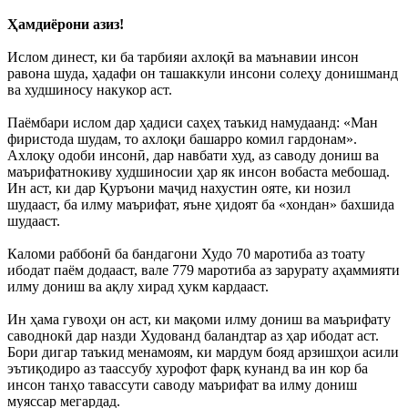
Ҳамдиёрони азиз!
Ислом динест, ки ба тарбияи ахлоқӣ ва маънавии инсон
равона шуда, ҳадафи он ташаккули инсони солеҳу донишманд
ва худшиносу накукор аст.
Паёмбари ислом дар ҳадиси саҳеҳ таъкид намудаанд: «Ман
фиристода шудам, то ахлоқи башарро комил гардонам».
Ахлоқу одоби инсонӣ, дар навбати худ, аз саводу дониш ва
маърифатнокиву худшиносии ҳар як инсон вобаста мебошад.
Ин аст, ки дар Қуръони маҷид нахустин ояте, ки нозил
шудааст, ба илму маърифат, яъне ҳидоят ба «хондан» бахшида
шудааст.
Каломи раббонӣ ба бандагони Худо 70 маротиба аз тоату
ибодат паём додааст, вале 779 маротиба аз зарурату аҳаммияти
илму дониш ва ақлу хирад ҳукм кардааст.
Ин ҳама гувоҳи он аст, ки мақоми илму дониш ва маърифату
саводнокӣ дар назди Худованд баландтар аз ҳар ибодат аст.
Бори дигар таъкид менамоям, ки мардум бояд арзишҳои асили
эътиқодиро аз таассубу хурофот фарқ кунанд ва ин кор ба
инсон танҳо тавассути саводу маърифат ва илму дониш
муяссар мегардад.