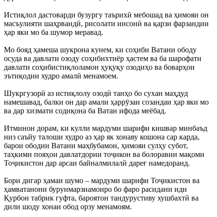
Истиқлол дастоварди бузургу таърихӣ мебошад ва ҳимояи он
масъулияти шаҳрвандӣ, рисолати инсонӣ ва қарзи фарзандии
ҳар яки мо ба шумор меравад.
Мо бояд ҳамеша шукрона кунем, ки соҳиби Ватани ободу
осуда ва давлати озоду соҳибихтиёр ҳастем ва ба шарофати
давлати соҳибистиқлоламон ҳуқуқу озодиҳо ва боварҳои
эътиқодии худро амалӣ менамоем.
Шукргузорӣ аз истиқлолу озодӣ танҳо бо сухан маҳдуд
намешавад, балки он дар амали ҳаррӯзаи созандаи ҳар яки мо
ва дар хизмати содиқона ба Ватан ифода меёбад.
Итминон дорам, ки кулли мардуми шарифи кишвар минбаъд
низ саъйу талоши худро аз ҳар як хонаву кошона сар карда,
барои ободии Ватани маҳбубамон, ҳимояи сулҳу субот,
таҳкими пояҳои давлатдории тоҷикон ва болоравии мақоми
Тоҷикистон дар арсаи байналмилалӣ дареғ намедоранд.
Бори дигар ҳамаи шумо – мардуми шарифи Тоҷикистон ва
ҳамватанони бурунмарзиамонро бо фаро расидани иди
Қурбон табрик гуфта, бароятон тандурустиву хушбахтӣ ва
дили шоду хонаи обод орзу менамоям.