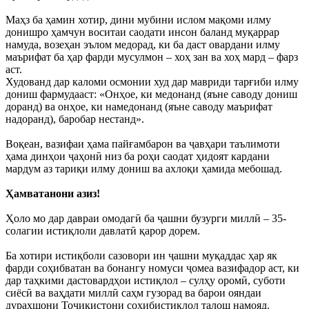
Маҳз ба ҳамин хотир, дини мубини ислом мақоми илму
донишро ҳамчун воситаи саодати инсон баланд муқаррар
намуда, возеҳан эълом медорад, ки ба даст овардани илму
маърифат ба ҳар фарди мусулмон – хоҳ зан ва хоҳ мард – фарз
аст.
Худованд дар каломи осмонии худ дар мавриди тарғиби илму
дониш фармудааст: «Онҳое, ки медонанд (яъне саводу дониш
доранд) ва онҳое, ки намедонанд (яъне саводу маърифат
надоранд), баробар нестанд».
Воқеан, вазифаи ҳама пайғамбарон ва ҷавҳари таълимоти
ҳама динҳои ҷаҳонӣ низ ба роҳи саодат ҳидоят кардани
мардум аз тариқи илму дониш ва ахлоқи ҳамида мебошад.
Ҳамватанони азиз!
Ҳоло мо дар давраи омодагӣ ба ҷашни бузурги миллӣ – 35-
солагии истиқлоли давлатӣ қарор дорем.
Ба хотири истиқболи сазовори ин ҷашни муқаддас ҳар як
фарди соҳибватан ва бонангу номуси ҷомеа вазифадор аст, ки
дар таҳкими дастовардҳои истиқлол – сулҳу оромӣ, суботи
сиёсӣ ва ваҳдати миллӣ саҳм гузорад ва барои ояндаи
дурахшони Тоҷикистони соҳибистиқлол талош намояд.