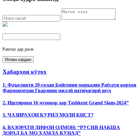
Рамзҳо дар расм
Хабарҳои кӯтоҳ
1. Фаъолияти 20-солаи Бойгонии марказии Раёсати корҳои
Фармондеҳии Гвардияи миллӣ натиҷагирӣ шуд
2. Иштироки 16 ҷудокор дар Tashkent Grand Slam-2024”
3. ҶАЗИРАҲОИ КУРИЛ МОЛИ КИСТ?
4. ВАЗОРАТИ ДИФОИ ОЛМОН: “РУСИЯ НАҚША
ДОРАД БА МО ҲАМЛА КУНАД”