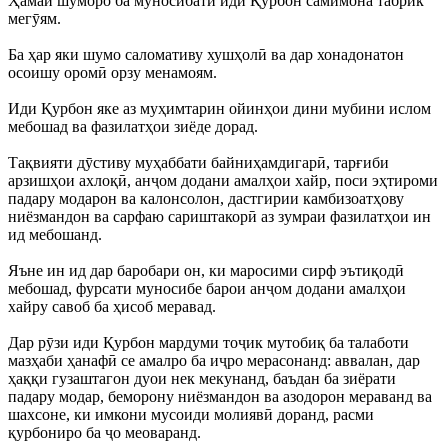
Ҳамаи шуморо ба муносибати иди Қурбон самимона табрик
мегӯям.
Ба ҳар яки шумо саломативу хушҳолӣ ва дар хонадонатон
осоишу оромӣ орзу менамоям.
Иди Қурбон яке аз муҳимтарин ойинҳои дини мубини ислом
мебошад ва фазилатҳои зиёде дорад.
Тақвияти дӯстиву муҳаббати байниҳамдигарӣ, тарғиби
арзишҳои ахлоқӣ, анҷом додани амалҳои хайр, поси эҳтироми
падару модарон ва калонсолон, дастгирии камбизоатҳову
ниёзмандон ва сарфаю сариштакорӣ аз зумраи фазилатҳои ин
ид мебошанд.
Яъне ин ид дар баробари он, ки маросими сирф эътиқодӣ
мебошад, фурсати муносибе барои анҷом додани амалҳои
хайру савоб ба ҳисоб меравад.
Дар рӯзи иди Қурбон мардуми тоҷик мутобиқ ба талаботи
мазҳаби ҳанафӣ се амалро ба иҷро мерасонанд: аввалан, дар
ҳаққи гузаштагон дуои нек мекунанд, баъдан ба зиёрати
падару модар, беморону ниёзмандон ва азодорон мераванд ва
шахсоне, ки имкони мусоиди молиявӣ доранд, расми
қурбониро ба ҷо меоваранд.