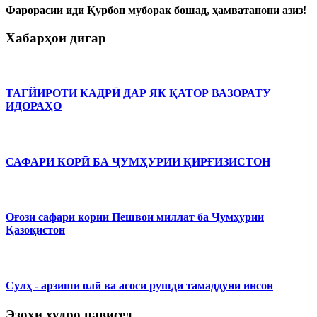
Фарорасии иди Қурбон муборак бошад, ҳамватанони азиз!
Хабарҳои дигар
ТАҒЙИРОТИ КАДРӢ ДАР ЯК ҚАТОР ВАЗОРАТУ
ИДОРАҲО
САФАРИ КОРӢ БА ҶУМҲУРИИ ҚИРҒИЗИСТОН
Оғози сафари кории Пешвои миллат ба Ҷумҳурии
Қазоқистон
Сулҳ - арзиши олӣ ва асоси рушди тамаддуни инсон
Эзоҳи худро нависед