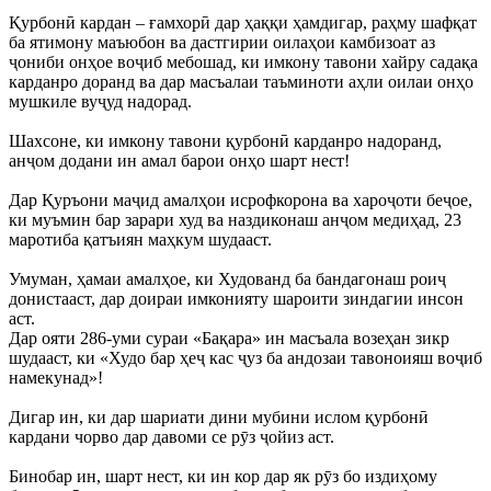
Қурбонӣ кардан – ғамхорӣ дар ҳаққи ҳамдигар, раҳму шафқат
ба ятимону маъюбон ва дастгирии оилаҳои камбизоат аз
ҷониби онҳое воҷиб мебошад, ки имкону тавони хайру садақа
карданро доранд ва дар масъалаи таъминоти аҳли оилаи онҳо
мушкиле вуҷуд надорад.
Шахсоне, ки имкону тавони қурбонӣ карданро надоранд,
анҷом додани ин амал барои онҳо шарт нест!
Дар Қуръони маҷид амалҳои исрофкорона ва хароҷоти беҷое,
ки муъмин бар зарари худ ва наздиконаш анҷом медиҳад, 23
маротиба қатъиян маҳкум шудааст.
Умуман, ҳамаи амалҳое, ки Худованд ба бандагонаш роиҷ
донистааст, дар доираи имконияту шароити зиндагии инсон
аст.
Дар ояти 286-уми сураи «Бақара» ин масъала возеҳан зикр
шудааст, ки «Худо бар ҳеҷ кас ҷуз ба андозаи тавоноияш воҷиб
намекунад»!
Дигар ин, ки дар шариати дини мубини ислом қурбонӣ
кардани чорво дар давоми се рӯз ҷойиз аст.
Бинобар ин, шарт нест, ки ин кор дар як рӯз бо издиҳому