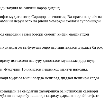
иди таҳлил ва санҷиш қарор диҳанд.
ифзи муҳити зист, Саридораи геология, Вазорати нақлиёт ва
 таъмини неруи барқ ва риояи меъёрҳои экологӣ супоришҳои
дол овардани вазъи бозори семент, ҳифзи манфиатҳои
олкунандагон ва фуруши онро дар минтақаҳои дурдаст ба роҳ
мириву истеҳсолӣ дастуру ҳидоятҳои мушаххас дода шуд.
мати Ҷумҳурии Тоҷикистон пешниҳод манзур намоянд.
ромади муфт ба миён оварда мешавад, ҷиддан пешгирӣ карда
созандагӣ ва омодагии ҳамаҷониба ба истиқболи сазовори
омӯзиш ва тарғибу ташвиқи таъриху фарҳанги ориёӣ сифати