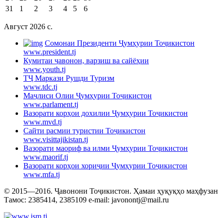
31
1
2
3
4
5
6
Август 2026 c.
Cомонаи Президенти Ҷумҳурии Тоҷикистон
www.president.tj
Кумитаи ҷавонон, варзиш ва сайёҳии
www.youth.tj
ТҶ Маркази Рушди Туризм
www.tdc.tj
Маҷлиси Олии Ҷумҳурии Тоҷикистон
www.parlament.tj
Вазорати корҳои дохилии Ҷумҳурии Тоҷикистон
www.mvd.tj
Сайти расмии туристии Тоҷикистон
www.visittajikistan.tj
Вазорати маориф ва илми Ҷумҳурии Тоҷикистон
www.maorif.tj
Вазорати корҳои хориҷии Ҷумҳурии Тоҷикистон
www.mfa.tj
© 2015—2016. Ҷавонони Тоҷикистон. Ҳамаи ҳуқуқҳо маҳфузанд.
Тамос: 2385414, 2385109 e-mail: javonontj@mail.ru