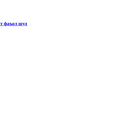
хт фаъол шуд