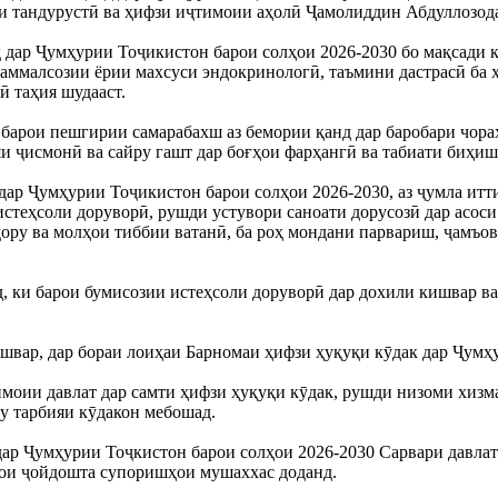
и тандурустӣ ва ҳифзи иҷтимоии аҳолӣ Ҷамолиддин Абдуллозод
д дар Ҷумҳурии Тоҷикистон барои солҳои 2026-2030 бо мақсади 
каммалсозии ёрии махсуси эндокринологӣ, таъмини дастрасӣ ба 
ӣ таҳия шудааст.
барои пешгирии самарабахш аз бемории қанд дар баробари чораҳ
яи ҷисмонӣ ва сайру гашт дар боғҳои фарҳангӣ ва табиати биҳиш
р Ҷумҳурии Тоҷикистон барои солҳои 2026-2030, аз ҷумла иттил
стеҳсоли доруворӣ, рушди устувори саноати дорусозӣ дар асоси
 дору ва молҳои тиббии ватанӣ, ба роҳ мондани парвариш, ҷамъ
 ки барои бумисозии истеҳсоли доруворӣ дар дохили кишвар ва
швар, дар бораи лоиҳаи Барномаи ҳифзи ҳуқуқи кӯдак дар Ҷумҳ
тимоии давлат дар самти ҳифзи ҳуқуқи кӯдак, рушди низоми хиз
у тарбияи кӯдакон мебошад.
ар Ҷумҳурии Тоҷкистон барои солҳои 2026-2030 Сарвари давла
ҳои ҷойдошта супоришҳои мушаххас доданд.