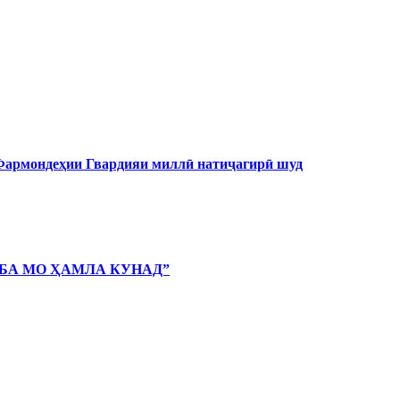
 Фармондеҳии Гвардияи миллӣ натиҷагирӣ шуд
 БА МО ҲАМЛА КУНАД”