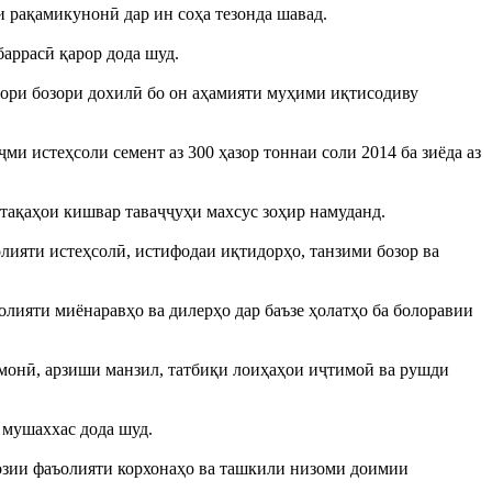
 рақамикунонӣ дар ин соҳа тезонда шавад.
баррасӣ қарор дода шуд.
увори бозори дохилӣ бо он аҳамияти муҳими иқтисодиву
ми истеҳсоли семент аз 300 ҳазор тоннаи соли 2014 ба зиёда аз
нтақаҳои кишвар таваҷҷуҳи махсус зоҳир намуданд.
олияти истеҳсолӣ, истифодаи иқтидорҳо, танзими бозор ва
олияти миёнаравҳо ва дилерҳо дар баъзе ҳолатҳо ба болоравии
монӣ, арзиши манзил, татбиқи лоиҳаҳои иҷтимоӣ ва рушди
 мушаххас дода шуд.
созии фаъолияти корхонаҳо ва ташкили низоми доимии