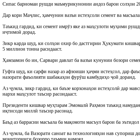
Сипас барномаи рушди маъмурикунонии андоз барои солҳои 202
Дар кори Маҷлис, ҳамчунин вазъи истеҳсоли семент ва масъала
Таъкид гардид, ки семент имрӯз яке аз маҳсулоти муҳими рушд
иҷтимоӣ дорад.
Зикр карда шуд, ки солҳои охир бо дастгирии Ҳукумати кишвар 
5 миллион тонна расидааст.
Ҳамзамон бо ин, Сарвари давлат ба вазъи кунунии бозори семе
Гуфта шуд, ки сарфи назар аз афзоиши ҳаҷми истеҳсол, дар фаъ
назорати фаъолияти шабакаҳои фурӯш камбудиҳо ҷой доранд.
Аз ҷумла, зикр гардид, ки баъзе корхонаҳои истеҳсолӣ дар ма
нархи маҳсулот таъсир расондааст.
Президенти кишвар муҳтарам Эмомалӣ Раҳмон таъкид намуданд,
иқтисоди миллӣ таъсир расонад.
Баъд аз баррасии масъала ба мақомоти масъул барои ба эътидо
Аз ҷумла, ба Вазорати саноат ва технологияҳои нав супориш 
мониторинги бозорро таъмин намояд.