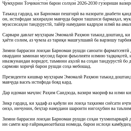
Ҷумҳурии Тоҷикистон барои солҳои 2026-2030 гузориши вазир
Таъкид гардид, ки Барномаи пешгирӣ ва назорати диабети қан
он, истифодаи захираҳои мавҷуда барои ташхиси бармаҳал, му
муассисаҳои тандурустӣ, тайёр намудани кадрҳои илмӣ ва амал
Сарвари давлат муҳтарам Эмомалӣ Раҳмон таъкид доштанд, ки 
ҳаёти солим, аз ҷумла аз тариқи машғулшавӣ ба варзишу тарби
Зимни баррасии лоиҳаи Барномаи рушди саноати фарматсевтӣ да
овардани заминаи мусоид барои фаъолияти илмию тадқиқотӣ, и
ивазкунандаи воридот, таъмини аҳолӣ ва соҳаи тандурустӣ бо
сармояи хориҷӣ барои рушди соҳа мебошад.
Президенти кишвар муҳтарам Эмомалӣ Раҳмон таъкид доштанд,
мавҷуда васеъ истифода бояд кард.
Дар идомаи маҷлис Раҳим Саидзода, вазири маориф ва илми ки
Зикр гардид, ки ҳадаф аз қабули ин лоиҳа таҳкими сиёсати иҷ
онҳо, инчунин, беҳтар намудани шароити нигоҳубин ва таълим
Зимни баррасии лоиҳаи Барномаи рушди соҳаи тухмипарварӣ д
ин самти кор ғайриқаноатбахш номида, барои ислоҳи камбуди