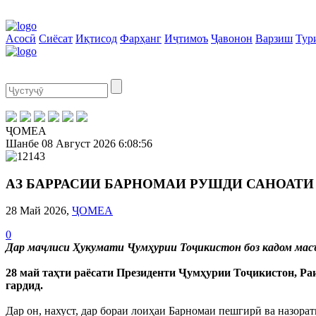
Асосӣ
Сиёсат
Иқтисод
Фарҳанг
Иҷтимоъ
Ҷавонон
Варзиш
Тур
ҶОМЕА
Шанбе
08 Август 2026
6:08:56
АЗ БАРРАСИИ БАРНОМАИ РУШДИ САНОАТИ
28 Май 2026,
ҶОМЕА
0
Дар маҷлиси Ҳукумати Ҷумҳурии Тоҷикистон боз кадом масъ
28 май таҳти раёсати Президенти Ҷумҳурии Тоҷикистон, 
гардид.
Дар он, нахуст, дар бораи лоиҳаи Барномаи пешгирӣ ва назора