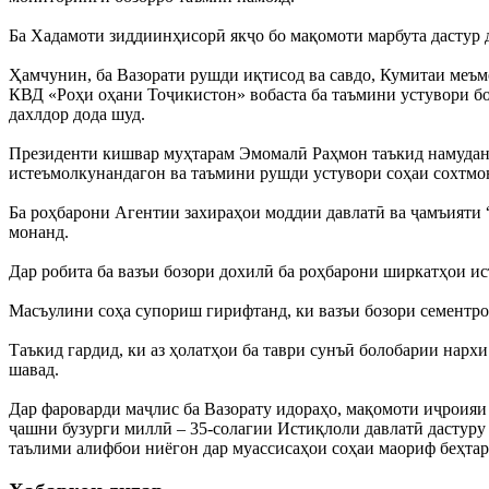
Ба Хадамоти зиддиинҳисорӣ якҷо бо мақомоти марбута дастур 
Ҳамчунин, ба Вазорати рушди иқтисод ва савдо, Кумитаи меъмо
КВД «Роҳи оҳани Тоҷикистон» вобаста ба таъмини устувори бо
дахлдор дода шуд.
Президенти кишвар муҳтарам Эмомалӣ Раҳмон таъкид намуданд,
истеъмолкунандагон ва таъмини рушди устувори соҳаи сохтмо
Ба роҳбарони Агентии захираҳои моддии давлатӣ ва ҷамъияти “
монанд.
Дар робита ба вазъи бозори дохилӣ ба роҳбарони ширкатҳои и
Масъулини соҳа супориш гирифтанд, ки вазъи бозори сементро
Таъкид гардид, ки аз ҳолатҳои ба таври сунъӣ болобарии нарх
шавад.
Дар фароварди маҷлис ба Вазорату идораҳо, мақомоти иҷроияи
ҷашни бузурги миллӣ – 35-солагии Истиқлоли давлатӣ дастуру 
таълими алифбои ниёгон дар муассисаҳои соҳаи маориф беҳтар