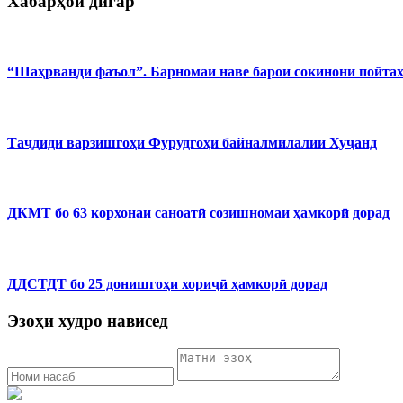
Хабарҳои дигар
“Шаҳрванди фаъол”. Барномаи наве барои сокинони пойта
Таҷдиди варзишгоҳи Фурудгоҳи байналмилалии Хуҷанд
ДКМТ бо 63 корхонаи саноатӣ созишномаи ҳамкорӣ дорад
ДДСТДТ бо 25 донишгоҳи хориҷӣ ҳамкорӣ дорад
Эзоҳи худро нависед