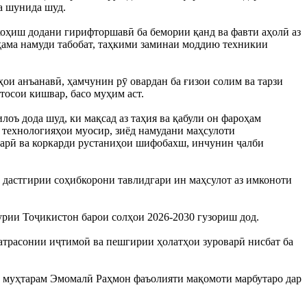
а шунида шуд.
коҳиш додани гирифторшавӣ ба бемории қанд ва фавти аҳолӣ аз
ҳама намуди табобат, таҳкими заминаи моддию техникии
ои анъанавӣ, ҳамчунин рӯ овардан ба ғизои солим ва тарзи
тосои кишвар, басо муҳим аст.
оъ дода шуд, ки мақсад аз таҳия ва қабули он фароҳам
 технологияҳои муосир, зиёд намудани маҳсулоти
оварӣ ва коркарди рустаниҳои шифобахш, инчунин ҷалби
 дастгирии соҳибкорони тавлидгари ин маҳсулот аз имконоти
урии Тоҷикистон барои солҳои 2026-2030 гузориш дод.
матрасонии иҷтимоӣ ва пешгирии ҳолатҳои зуроварӣ нисбат ба
т муҳтарам Эмомалӣ Раҳмон фаъолияти мақомоти марбутаро дар