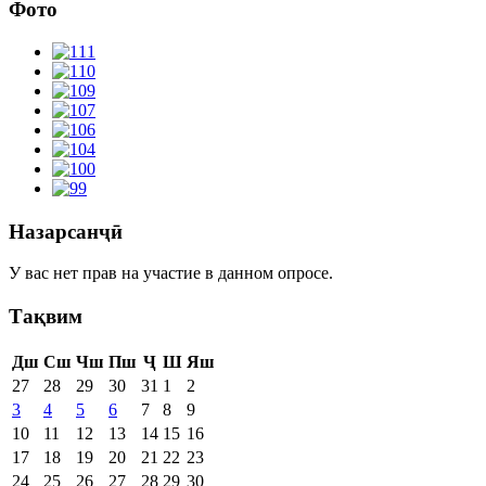
Фото
Назарсанҷӣ
У вас нет прав на участие в данном опросе.
Тақвим
Дш
Сш
Чш
Пш
Ҷ
Ш
Яш
27
28
29
30
31
1
2
3
4
5
6
7
8
9
10
11
12
13
14
15
16
17
18
19
20
21
22
23
24
25
26
27
28
29
30