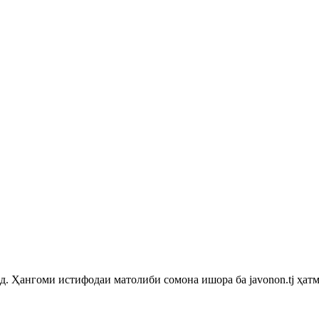
 Ҳангоми истифодаи матолиби сомона ишора ба javonon.tj ҳатм