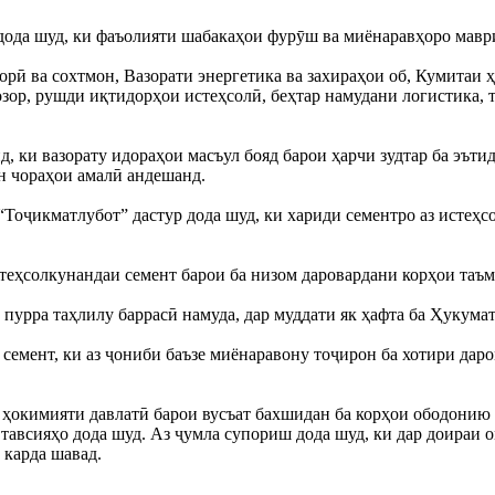
дода шуд, ки фаъолияти шабакаҳои фурӯш ва миёнаравҳоро мавр
рӣ ва сохтмон, Вазорати энергетика ва захираҳои об, Кумитаи ҳ
зор, рушди иқтидорҳои истеҳсолӣ, беҳтар намудани логистика,
 ки вазорату идораҳои масъул бояд барои ҳарчи зудтар ба эъти
н чораҳои амалӣ андешанд.
Тоҷикматлубот” дастур дода шуд, ки хариди сементро аз истеҳс
стеҳсолкунандаи семент барои ба низом даровардани корҳои таъ
 пурра таҳлилу баррасӣ намуда, дар муддати як ҳафта ба Ҳуку
и семент, ки аз ҷониби баъзе миёнаравону тоҷирон ба хотири да
 ҳокимияти давлатӣ барои вусъат бахшидан ба корҳои ободонию 
тавсияҳо дода шуд. Аз ҷумла супориш дода шуд, ки дар доираи 
 карда шавад.