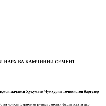
ИИ НАРХ ВА КАМЧИНИИ СЕМЕНТ
аҳмон маҷлиси Ҳукумати Ҷумҳурии Тоҷикистон баргузор
30 ва лоиҳаи Барномаи рушди саноати фарматсевтӣ дар