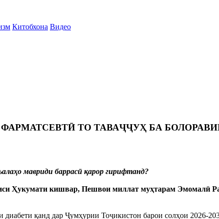
изм
Китобхона
Видео
 ФАРМАТСЕВТӢ ТО ТАВАҶҶУҲ БА БОЛОРАВ
алаҳо мавриди баррасӣ қарор гирифтанд?
Раиси Ҳукумати кишвар, Пешвои миллат муҳтарам Эмомалӣ Р
ти диабети қанд дар Ҷумҳурии Тоҷикистон барои солҳои 2026-20