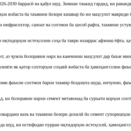
6-2030 баррасӣ ва қабул шуд. Зимнан таъкид гардид, ки раванди
ҳои вобаста ба таъмини бозори кишвар бо ин маҳсулот мавриди 
и инфрасохтор, саноат ва сохтмон ба ҳисоб рафта, таъмини уст
иқтидорҳои истеҳсолии соҳа ба таври назаррас афзоиш ёфта, ҳаҷ
нт, аз ҷумла болоравии нарх ва камчинии маҳсулот дар баъзе ми
олияти як қатор сохторҳои соҳавӣ вобаста ба ҳамоҳангсозии фаъ
всими фаъоли сохтмон барои таъмир боздошта шуда, инчунин, фаъ
 ки болоравии нархи семент метавонад ба суръати корҳои сохт
л овардани вазъ ва таъмини бозори дохилӣ бо семент супоришҳои
дода шуд, ки истифодаи пурраи иқтидорҳои истеҳсолӣ, ҳамоҳанг