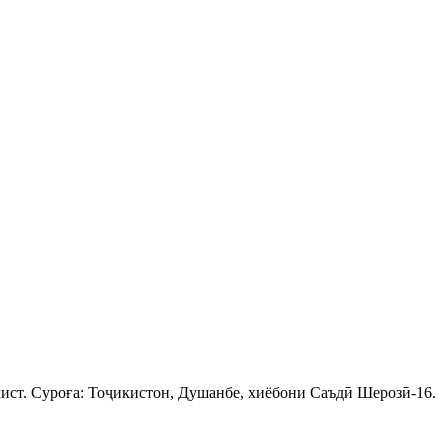
ист. Суроға: Тоҷикистон, Душанбе, хиёбони Саъдӣ Шерозӣ-16.