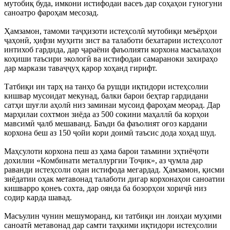
мутобиқ буда, имкони истифодаи васеъ дар соҳаҳои гуногуни
саноатро фароҳам месозад.
Ҳамзамон, тамоми таҷҳизоти истеҳсолӣ мутобиқи меъёрҳои
ҷаҳонӣ, ҳифзи муҳити зист ва талаботи бехатарии истеҳсолот
интихоб гардида, дар ҷараёни фаъолияти корхона масъалаҳои
коҳиши таъсири экологӣ ва истифодаи самараноки захираҳо
дар маркази таваҷҷуҳ қарор хоҳанд гирифт.
Татбиқи ин тарҳ на танҳо ба рушди иқтидори истеҳсолии
кишвар мусоидат мекунад, балки барои беҳтар гардидани
сатҳи шуғли аҳолӣ низ заминаи мусоид фароҳам меорад. Дар
марҳилаи сохтмон зиёда аз 500 сокини маҳаллӣ ба корҳои
мавсимӣ ҷалб мешаванд. Баъди ба фаъолият оғоз кардани
корхона беш аз 150 ҷойи кори доимӣ таъсис дода хоҳад шуд.
Маҳсулоти корхона пеш аз ҳама барои таъмини эҳтиёҷоти
дохилии «Комбинати металлургии Тоҷик», аз ҷумла дар
раванди истеҳсоли оҳан истифода мегардад. Ҳамзамон, қисми
зиёдатии оҳак метавонад талаботи дигар корхонаҳои саноатии
кишварро қонеъ сохта, дар оянда ба бозорҳои хориҷӣ низ
содир карда шавад.
Масъулин чунин мешуморанд, ки татбиқи ин лоиҳаи муҳими
саноатӣ метавонад дар самти таҳкими иқтидори истеҳсолии