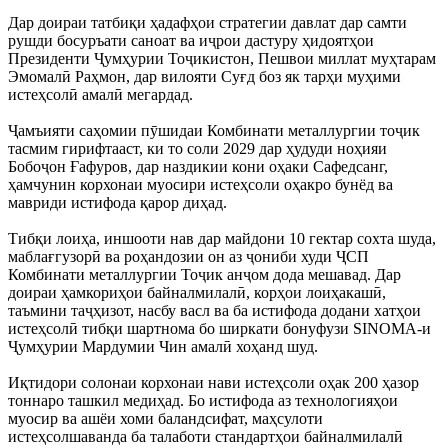
Дар доираи татбиқи ҳадафҳои стратегии давлат дар самти
рушди босуръати саноат ва иҷрои дастуру ҳидоятҳои
Президенти Ҷумҳурии Тоҷикистон, Пешвои миллат муҳтарам
Эмомалӣ Раҳмон, дар вилояти Суғд боз як тарҳи муҳими
истеҳсолӣ амалӣ мегардад.
Ҷамъияти саҳомии пӯшидаи Комбинати металлургии тоҷик
тасмим гирифтааст, ки то соли 2029 дар ҳудуди ноҳияи
Бобоҷон Ғафуров, дар наздикии кони оҳаки Сафедсанг,
ҳамчунин корхонаи муосири истеҳсоли оҳакро бунёд ва
мавриди истифода қарор диҳад.
Тибқи лоиҳа, иншооти нав дар майдони 10 гектар сохта шуда,
маблағгузорӣ ва роҳандозии он аз ҷониби худи ҶСП
Комбинати металлургии Тоҷик анҷом дода мешавад. Дар
доираи ҳамкориҳои байналмилалӣ, корҳои лоиҳакашӣ,
таъмини таҷҳизот, насбу васл ва ба истифода додани хатҳои
истеҳсолӣ тибқи шартнома бо ширкати бонуфузи SINOMA-и
Ҷумҳурии Мардумии Чин амалӣ хоҳанд шуд.
Иқтидори солонаи корхонаи нави истеҳсоли оҳак 200 ҳазор
тоннаро ташкил медиҳад. Бо истифода аз технологияҳои
муосир ва ашёи хоми баландсифат, маҳсулоти
истеҳсолшаванда ба талаботи стандартҳои байналмилалӣ