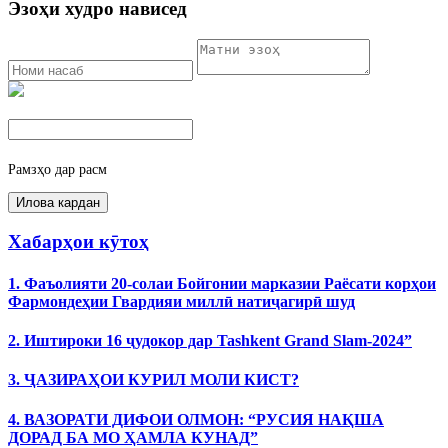
Эзоҳи худро нависед
Рамзҳо дар расм
Хабарҳои кӯтоҳ
1. Фаъолияти 20-солаи Бойгонии марказии Раёсати корҳои
Фармондеҳии Гвардияи миллӣ натиҷагирӣ шуд
2. Иштироки 16 ҷудокор дар Tashkent Grand Slam-2024”
3. ҶАЗИРАҲОИ КУРИЛ МОЛИ КИСТ?
4. ВАЗОРАТИ ДИФОИ ОЛМОН: “РУСИЯ НАҚША
ДОРАД БА МО ҲАМЛА КУНАД”