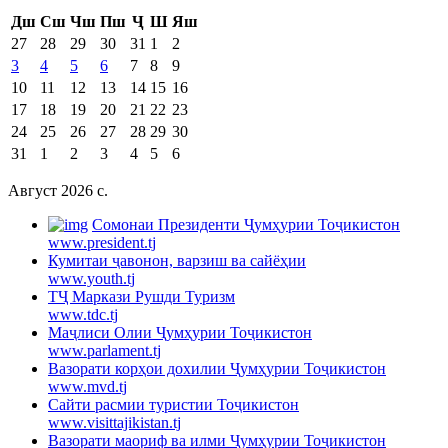
Дш
Сш
Чш
Пш
Ҷ
Ш
Яш
27
28
29
30
31
1
2
3
4
5
6
7
8
9
10
11
12
13
14
15
16
17
18
19
20
21
22
23
24
25
26
27
28
29
30
31
1
2
3
4
5
6
Август 2026 c.
Cомонаи Президенти Ҷумҳурии Тоҷикистон
www.president.tj
Кумитаи ҷавонон, варзиш ва сайёҳии
www.youth.tj
ТҶ Маркази Рушди Туризм
www.tdc.tj
Маҷлиси Олии Ҷумҳурии Тоҷикистон
www.parlament.tj
Вазорати корҳои дохилии Ҷумҳурии Тоҷикистон
www.mvd.tj
Сайти расмии туристии Тоҷикистон
www.visittajikistan.tj
Вазорати маориф ва илми Ҷумҳурии Тоҷикистон