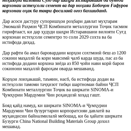
ноҳияҳои вилояти Суғд дар шаҳри Истаравшан ба бунёди
корхонаи истеҳсоли семент ва дар ноҳияи Бобоҷон Ғафуров
корхонаи оҳак ба таври фосилавӣ оғоз бахшиданд.
Дар асоси дастуру супоришҳои роҳбари давлат муҳтарам
Эмомалӣ Раҳмон ҶСП Комбинати металлургии Тоҷик тасмим
гирифтааст, ки дар ҳудуди шаҳри Истаравшани вилояти Суғд
корхонаи истеҳсоли сементро то соли 2029 сохта ва ба
истифода диҳад.
Дар рафти ба амал баровардани корҳои сохтмонӣ беш аз 1200
сокини маҳаллӣ ба кори мавсимӣ ҷалб карда шуда, пас аз ба
истифода додани корхона зиёда аз 850 ҷойи нави корӣ барои
сокинони маҳаллӣ фароҳам оварда мешаванд.
Корҳои лоиҳакашӣ, таъмин, насб, ба истифода додан ва
истеҳсоли тамоми таҷҳизот тибқи шартномаи байни ҶСП
Комбинати металлургии Тоҷик ва ширкати SINOMA-и
Ҷумҳурии Мардумии Чин роҳандозӣ хоҳад гашт.
Бояд қайд намуд, ки ширкати SINOMA-и Ҷумҳурии
Мардумии Чин бузургтарин корпоратсияи давлатӣ ва
муҳандисии байналмилалӣ мебошад, ки ба ҳайати ширкати
Бузурги China National Building Materials Group дохил
мешавад.