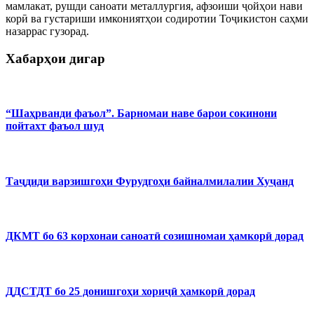
мамлакат, рушди саноати металлургия, афзоиши ҷойҳои нави
корӣ ва густариши имкониятҳои содиротии Тоҷикистон саҳми
назаррас гузорад.
Хабарҳои дигар
“Шаҳрванди фаъол”. Барномаи наве барои сокинони
пойтахт фаъол шуд
Таҷдиди варзишгоҳи Фурудгоҳи байналмилалии Хуҷанд
ДКМТ бо 63 корхонаи саноатӣ созишномаи ҳамкорӣ дорад
ДДСТДТ бо 25 донишгоҳи хориҷӣ ҳамкорӣ дорад