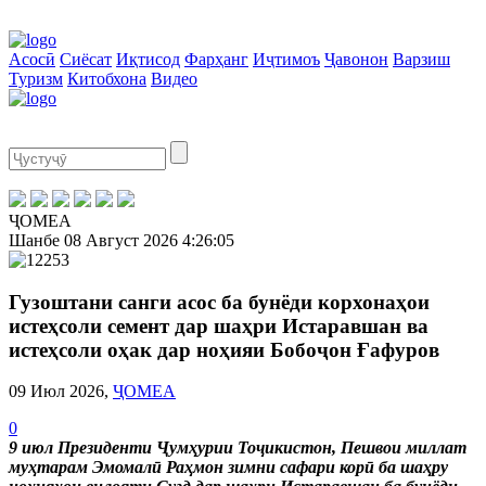
Асосӣ
Сиёсат
Иқтисод
Фарҳанг
Иҷтимоъ
Ҷавонон
Варзиш
Туризм
Китобхона
Видео
ҶОМЕА
Шанбе
08 Август 2026
4:26:05
Гузоштани санги асос ба бунёди корхонаҳои
истеҳсоли семент дар шаҳри Истаравшан ва
истеҳсоли оҳак дар ноҳияи Бобоҷон Ғафуров
09 Июл 2026,
ҶОМЕА
0
9 июл Президенти Ҷумҳурии Тоҷикистон, Пешвои миллат
муҳтарам Эмомалӣ Раҳмон зимни сафари корӣ ба шаҳру