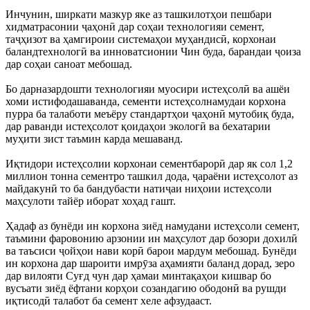
Инчунин, ширкати мазкур яке аз ташкилотҳои пешбари
хидматрасонии ҷаҳонӣ дар соҳаи технологияи семент,
таҷҳизот ва ҳамгироии системаҳои муҳандисӣ, корхонаи
баландтехнологӣ ва инноватсионии Чин буда, барандаи ҷоиза
дар соҳаи саноат мебошад.
Бо дарназардошти технологияи муосири истеҳсолӣ ва ашёи
хоми истифодашаванда, сементи истеҳсолнамудаи корхона
пурра ба талаботи меъёру стандартҳои ҷаҳонӣ мутобиқ буда,
дар раванди истеҳсолот қоидаҳои экологӣ ва бехатарии
муҳити зист таъмин карда мешаванд.
Иқтидори истеҳсолии корхонаи сементбарорӣ дар як сол 1,2
миллион тонна сементро ташкил дода, ҷараёни истеҳсолот аз
майдакунӣ то ба бандубасти натиҷаи ниҳоии истеҳсоли
маҳсулоти тайёр иборат хоҳад гашт.
Ҳадаф аз бунёди ин корхона зиёд намудани истеҳсоли семент,
таъмини фаровонию арзонии ин маҳсулот дар бозори дохилӣ
ва таъсиси ҷойҳои нави корӣ барои мардум мебошад. Бунёди
ин корхона дар шароити имрӯза аҳамияти баланд дорад, зеро
дар вилояти Суғд чун дар ҳамаи минтақаҳои кишвар бо
вусъати зиёд ёфтани корҳои созандагию ободонӣ ва рушди
иқтисодӣ талабот ба семент хеле афзудааст.