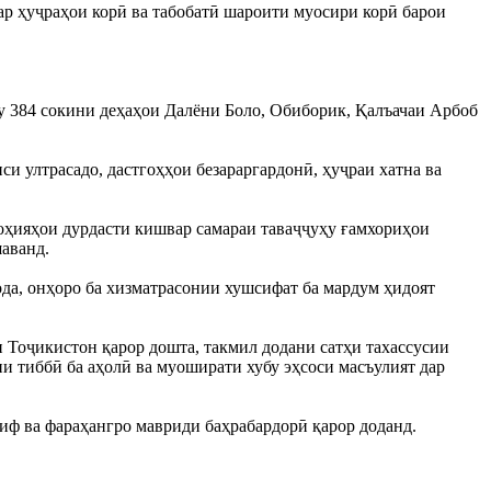
ар ҳуҷраҳои корӣ ва табобатӣ шароити муосири корӣ барои
у 384 сокини деҳаҳои Далёни Боло, Обиборик, Қалъачаи Арбоб
си ултрасадо, дастгоҳҳои безараргардонӣ, ҳуҷраи хатна ва
ноҳияҳои дурдасти кишвар самараи таваҷҷуҳу ғамхориҳои
аванд.
а, онҳоро ба хизматрасонии хушсифат ба мардум ҳидоят
 Тоҷикистон қарор дошта, такмил додани сатҳи тахассусии
и тиббӣ ба аҳолӣ ва муоширати хубу эҳсоси масъулият дар
иф ва фараҳангро мавриди баҳрабардорӣ қарор доданд.