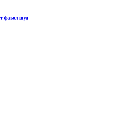
хт фаъол шуд