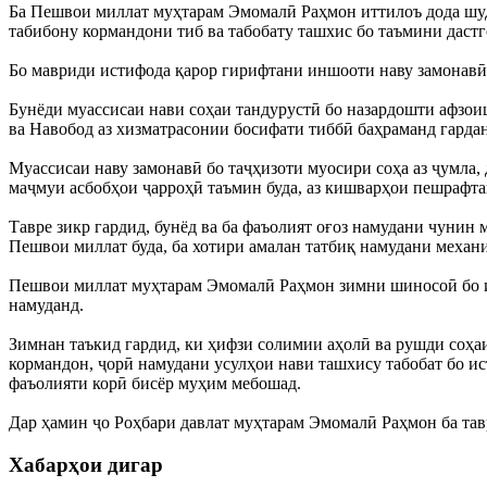
Ба Пешвои миллат муҳтарам Эмомалӣ Раҳмон иттилоъ дода шуд, 
табибону кормандони тиб ва табобату ташхис бо таъмини дастг
Бо мавриди истифода қарор гирифтани иншооти наву замонавӣ 
Бунёди муассисаи нави соҳаи тандурустӣ бо назардошти афзои
ва Навобод аз хизматрасонии босифати тиббӣ баҳраманд гарда
Муассисаи наву замонавӣ бо таҷҳизоти муосири соҳа аз ҷумла, 
маҷмуи асбобҳои ҷарроҳӣ таъмин буда, аз кишварҳои пешрафта
Тавре зикр гардид, бунёд ва ба фаъолият оғоз намудани чунин
Пешвои миллат буда, ба хотири амалан татбиқ намудани механ
Пешвои миллат муҳтарам Эмомалӣ Раҳмон зимни шиносоӣ бо ин
намуданд.
Зимнан таъкид гардид, ки ҳифзи солимии аҳолӣ ва рушди соҳа
кормандон, ҷорӣ намудани усулҳои нави ташхису табобат бо ис
фаъолияти корӣ бисёр муҳим мебошад.
Дар ҳамин ҷо Роҳбари давлат муҳтарам Эмомалӣ Раҳмон ба тав
Хабарҳои дигар