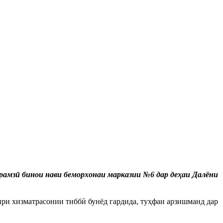
амзӣ бинои нави беморхонаи марказии №6 дар деҳаи Далёни
ири хизматрасонии тиббӣ бунёд гардида, туҳфаи арзишманд дар