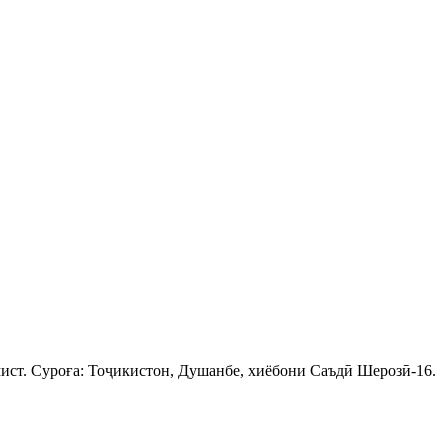
ист. Суроға: Тоҷикистон, Душанбе, хиёбони Саъдӣ Шерозӣ-16.