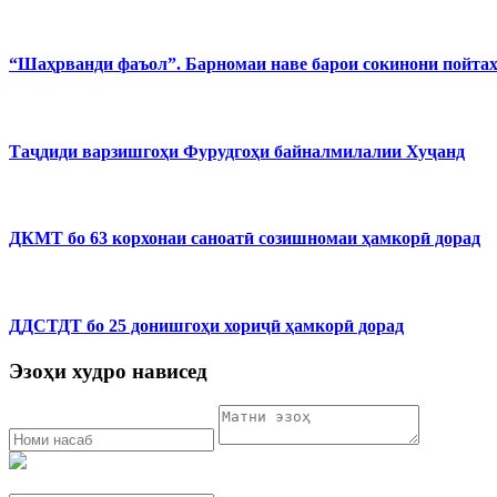
“Шаҳрванди фаъол”. Барномаи наве барои сокинони пойта
Таҷдиди варзишгоҳи Фурудгоҳи байналмилалии Хуҷанд
ДКМТ бо 63 корхонаи саноатӣ созишномаи ҳамкорӣ дорад
ДДСТДТ бо 25 донишгоҳи хориҷӣ ҳамкорӣ дорад
Эзоҳи худро нависед