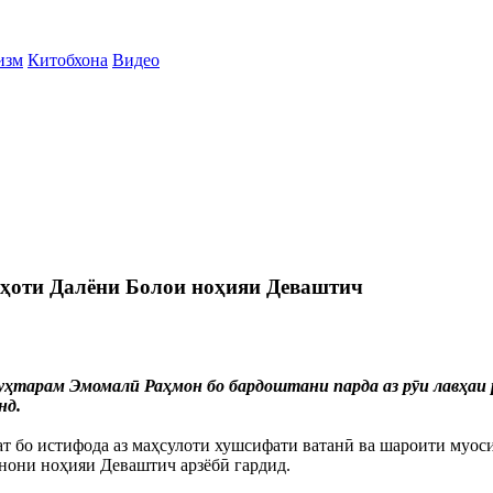
изм
Китобхона
Видео
ҳоти Далёни Болои ноҳияи Деваштич
тарам Эмомалӣ Раҳмон бо бардоштани парда аз рӯи лавҳаи р
нд.
ат бо истифода аз маҳсулоти хушсифати ватанӣ ва шароити муос
инони ноҳияи Деваштич арзёбӣ гардид.