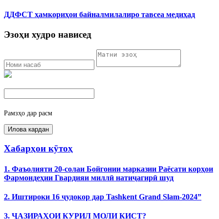
ДДФСТ ҳамкориҳои байналмилалиро тавсеа медиҳад
Эзоҳи худро нависед
Рамзҳо дар расм
Хабарҳои кӯтоҳ
1. Фаъолияти 20-солаи Бойгонии марказии Раёсати корҳои
Фармондеҳии Гвардияи миллӣ натиҷагирӣ шуд
2. Иштироки 16 ҷудокор дар Tashkent Grand Slam-2024”
3. ҶАЗИРАҲОИ КУРИЛ МОЛИ КИСТ?