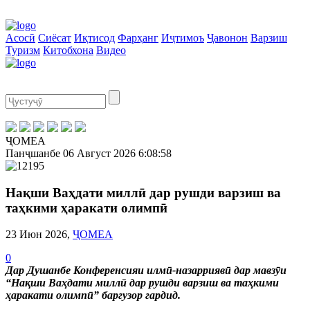
Асосӣ
Сиёсат
Иқтисод
Фарҳанг
Иҷтимоъ
Ҷавонон
Варзиш
Туризм
Китобхона
Видео
ҶОМЕА
Панҷшанбе
06 Август 2026
6:08:59
Нақши Ваҳдати миллӣ дар рушди варзиш ва
таҳкими ҳаракати олимпӣ
23 Июн 2026,
ҶОМЕА
0
Дар Душанбе Конференсияи илмӣ-назарриявӣ дар мавзӯи
“Нақши Ваҳдати миллӣ дар рушди варзиш ва таҳкими
ҳаракати олимпӣ” баргузор гардид.