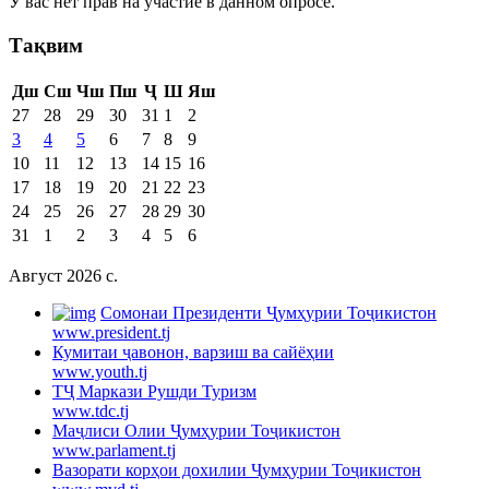
У вас нет прав на участие в данном опросе.
Тақвим
Дш
Сш
Чш
Пш
Ҷ
Ш
Яш
27
28
29
30
31
1
2
3
4
5
6
7
8
9
10
11
12
13
14
15
16
17
18
19
20
21
22
23
24
25
26
27
28
29
30
31
1
2
3
4
5
6
Август 2026 c.
Cомонаи Президенти Ҷумҳурии Тоҷикистон
www.president.tj
Кумитаи ҷавонон, варзиш ва сайёҳии
www.youth.tj
ТҶ Маркази Рушди Туризм
www.tdc.tj
Маҷлиси Олии Ҷумҳурии Тоҷикистон
www.parlament.tj
Вазорати корҳои дохилии Ҷумҳурии Тоҷикистон