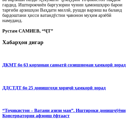
гардид. Иштирокчиён баргузории чунин ҳамоишҳоро барои
тарғиби арзишҳои Ваҳдати миллӣ, рушди варзиш ва баланд
бардоштани ҳисси ватандӯстии ҷавонон муҳим арзёбӣ
намуданд.
Рустам САМИЕВ, “ҶТ”
Хабарҳои дигар
ДКМТ бо 63 корхонаи саноатӣ созишномаи ҳамкорӣ дорад
ДДСТДТ бо 25 донишгоҳи хориҷӣ ҳамкорӣ дорад
“Тоҷикистон – Ватани азизи ман”. Иштироки донишҷӯёни
Консерватория афзоиш ёфтааст