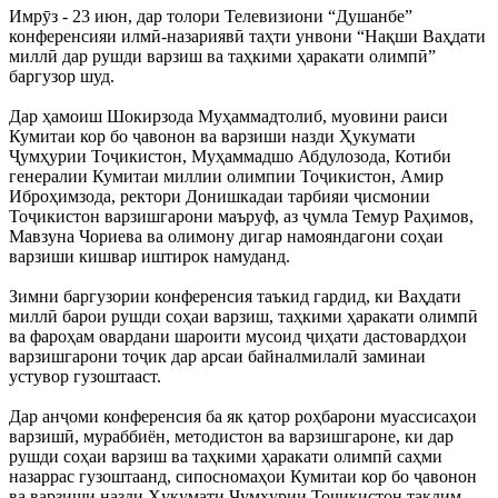
Имрӯз - 23 июн, дар толори Телевизиони “Душанбе”
конференсияи илмӣ-назариявӣ таҳти унвони “Нақши Ваҳдати
миллӣ дар рушди варзиш ва таҳкими ҳаракати олимпӣ”
баргузор шуд.
Дар ҳамоиш Шокирзода Муҳаммадтолиб, муовини раиси
Кумитаи кор бо ҷавонон ва варзиши назди Ҳукумати
Ҷумҳурии Тоҷикистон, Муҳаммадшо Абдулозода, Котиби
генералии Кумитаи миллии олимпии Тоҷикистон, Амир
Иброҳимзода, ректори Донишкадаи тарбияи ҷисмонии
Тоҷикистон варзишгарони маъруф, аз ҷумла Темур Раҳимов,
Мавзуна Чориева ва олимону дигар намояндагони соҳаи
варзиши кишвар иштирок намуданд.
Зимни баргузории конференсия таъкид гардид, ки Ваҳдати
миллӣ барои рушди соҳаи варзиш, таҳкими ҳаракати олимпӣ
ва фароҳам овардани шароити мусоид ҷиҳати дастовардҳои
варзишгарони тоҷик дар арсаи байналмилалӣ заминаи
устувор гузоштааст.
Дар анҷоми конференсия ба як қатор роҳбарони муассисаҳои
варзишӣ, мураббиён, методистон ва варзишгароне, ки дар
рушди соҳаи варзиш ва таҳкими ҳаракати олимпӣ саҳми
назаррас гузоштаанд, сипосномаҳои Кумитаи кор бо ҷавонон
ва варзиши назди Ҳукумати Ҷумҳурии Тоҷикистон тақдим