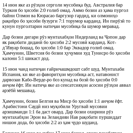
14 июн яке аз рӯзҳои серголи мусобиқа буд. Австралия бар
Туркия бо ҳисоби 2:0 ғолиб омад. Аммо бозии аз ҳама пургол
байни Олмон ва Кюрасао баргузор гардид, ки олмониҳо
рақибро бо ҳисоби бузурги 7:1 торумор карданд. Ин пирӯзӣ то
кунун пурголтарин натиҷаи мусобиқа ба шумор меравад.
Дар бозии дигари рӯз мунтахабҳои Нидерланд ва Ҷопон дар
як рақобати диданӣ бо ҳисоби 2:2 мусовӣ карданд. Кот-
д’Ивуар бошад, бо ҳисоби 1:0 бар Эквадор ғолиб омад.
Ҳамчунин, Шветсия бо бозии ҳуҷумии худ Тунисро бо ҳисоби
калони 5:1 шикаст дод.
15 июн чанд натиҷаи ғайричашмдошт сабт шуд. Мунтахаби
Испания, ки яке аз фаворитҳои мусобиқа аст, натавонист
дарвозаи Кабо-Верде-ро боз кунад ва бозӣ бо ҳисоби 0:0
анҷом ёфт. Ин натиҷа яке аз сенсатсияҳои асосии рӯзҳои аввал
арзёбӣ мешавад.
Ҳамчунин, бозии Белгия ва Миср бо ҳисоби 1:1 анҷом ёфт.
Арабистони Саудӣ низ муқобили Уругвай мусовии
арзишманди 1:1 ба даст овард. Дар бозии охирини рӯз
мунтахабҳои Эрон ва Зеландияи Нав рақобати пуршиддат
нишон дода, бо ҳисоби 2:2 аз ҳам ҷудо шуданд.