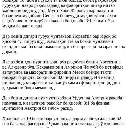
Бозиҳои 16 июн ва субҳи 17 июн бошад, оғози рақобатҳои
гурӯҳҳои навро рақам заданд ва фаворитҳои дигар низ ба
майдон ворид шуданд. Мунтахаби Фаронса дар нахустин
бозии худ муқобили Сенегал бо вуҷуди муқовимати сахти
рақиб тавонист пирӯз шавад ва бо ҳисоби 3:1 се имтиёзи
муҳим ба даст овард.
Дар бозии дигари гурӯҳ мунтахаби Норвегия бар Ироқ бо
ҳисоби 4:1 пирӯз шуд. Ҳамлаҳои тез ва бозии муназзами
скандинавҳо ба онҳо имкон дод, ки бозиро зери назорат нигоҳ
доранд.
Яке аз бозиҳои пуринтизори рӯз рақобати байни Аргентина
ва Алҷазоир буд. Қаҳрамонони Амрикои Ҷанубӣ бо истифода
аз таҷриба ва маҳорати инфиродии Месси бозиро таҳти
назорат гирифта, бо ҳисоби 3:0 пирӯз шуданд. Ин натиҷа
нишон дод, ки аргентинҳо ҳанӯз ҳам аз фаворитҳои ҷиддии
қаҳрамонӣ боқӣ мемонанд.
Дар бозии дигари рӯз мунтахабҳои Урдун ва Австрия рақобат
намуданд, ки натиҷои рақобат бо ҳисоби 3:1 ба фоидаи
мунтаҳаби Австрия ба анҷом расид.
Ҳоло пас аз 19 бозии баргузоршуда дар мусобиқа аллакай 62
гол ба самар расидааст. Ҷоми ҷаҳонии имсола аз рӯзҳои аввал