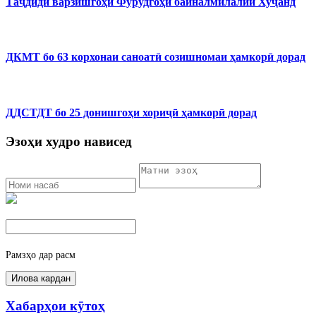
Таҷдиди варзишгоҳи Фурудгоҳи байналмилалии Хуҷанд
ДКМТ бо 63 корхонаи саноатӣ созишномаи ҳамкорӣ дорад
ДДСТДТ бо 25 донишгоҳи хориҷӣ ҳамкорӣ дорад
Эзоҳи худро нависед
Рамзҳо дар расм
Хабарҳои кӯтоҳ