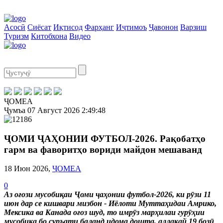
Асосӣ
Сиёсат
Иқтисод
Фарҳанг
Иҷтимоъ
Ҷавонон
Варзиш
Туризм
Китобхона
Видео
ҶОМЕА
Ҷумъа
07 Август 2026
2:49:48
ҶОМИ ҶАҲОНИИ ФУТБОЛ-2026. Рақобатҳо
гарм ва фаворитҳо вориди майдон мешаванд
18 Июн 2026,
ҶОМЕА
0
Аз оғози мусобиқаи Ҷоми ҷаҳонии футбол-2026, ки рӯзи 11
июн дар се кишвари мизбон - Иёлоти Муттаҳидаи Амрико,
Мексика ва Канада оғоз шуд, то имрӯз марҳилаи гурӯҳии
мусобиқа бо суръати баланд идома дошта, аллакай 19 бозӣ