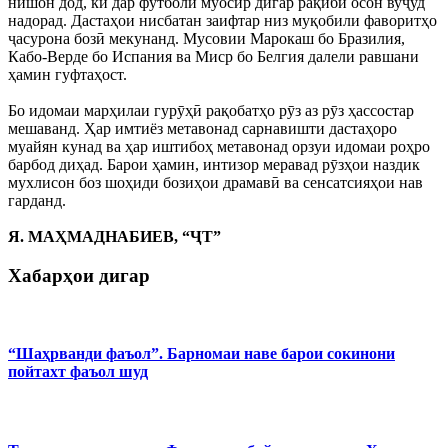
нишон дод, ки дар футболи муосир дигар рақиби осон вуҷуд
надорад. Дастаҳои нисбатан заифтар низ муқобили фаворитҳо
ҷасурона бозӣ мекунанд. Мусовии Марокаш бо Бразилия,
Кабо-Верде бо Испания ва Миср бо Белгия далели равшани
ҳамин гуфтаҳост.
Бо идомаи марҳилаи гурӯҳӣ рақобатҳо рӯз аз рӯз ҳассостар
мешаванд. Ҳар имтиёз метавонад сарнавишти дастаҳоро
муайян кунад ва ҳар иштибоҳ метавонад орзуи идомаи роҳро
барбод диҳад. Барои ҳамин, интизор меравад рӯзҳои наздик
мухлисон боз шоҳиди бозиҳои драмавӣ ва сенсатсияҳои нав
гарданд.
Я. МАҲМАДНАБИЕВ, “ҶТ”
Хабарҳои дигар
“Шаҳрванди фаъол”. Барномаи наве барои сокинони
пойтахт фаъол шуд