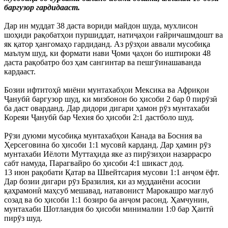
баргузор гардидааст.
Дар ин муддат 38 даста вориди майдон шуда, мухлисон
шоҳиди рақобатҳои пуршиддат, натиҷаҳои ғайричашмдошт ва
як қатор ҳангомаҳо гардиданд. Аз рӯзҳои аввали мусобиқа
маълум шуд, ки формати нави Ҷоми ҷаҳон бо иштироки 48
даста рақобатро боз ҳам сангинтар ва пешгӯинашаванда
кардааст.
Бозии ифтитоҳӣ миёни мунтахабҳои Мексика ва Африқои
Ҷанубӣ баргузор шуд, ки мизбонон бо ҳисоби 2 бар 0 пирӯзӣ
ба даст оварданд. Дар дидори дигари ҳамон рӯз мунтахаби
Кореяи Ҷанубӣ бар Чехия бо ҳисоби 2:1 дастболо шуд.
Рӯзи дуюми мусобиқа мунтахабҳои Канада ва Босния ва
Ҳерсеговина бо ҳисоби 1:1 мусовӣ карданд. Дар ҳамин рӯз
мунтахаби Иёлоти Муттаҳида яке аз пирӯзиҳои назаррасро
сабт намуда, Парагвайро бо ҳисоби 4:1 шикаст дод.
13 июн рақобати Қатар ва Швейтсария мусови 1:1 анҷом ёфт.
Дар бозии дигари рӯз Бразилия, ки аз муддаиёни асосии
қаҳрамонӣ маҳсуб мешавад, натавонист Марокашро мағлуб
созад ва бо ҳисоби 1:1 бозиро ба анҷом расонд. Ҳамчунин,
мунтахаби Шотландия бо ҳисоби минималии 1:0 бар Ҳаитӣ
пирӯз шуд.