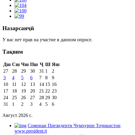
Назарсанҷӣ
У вас нет прав на участие в данном опросе.
Тақвим
Дш
Сш
Чш
Пш
Ҷ
Ш
Яш
27
28
29
30
31
1
2
3
4
5
6
7
8
9
10
11
12
13
14
15
16
17
18
19
20
21
22
23
24
25
26
27
28
29
30
31
1
2
3
4
5
6
Август 2026 c.
Cомонаи Президенти Ҷумҳурии Тоҷикистон
www.president.tj