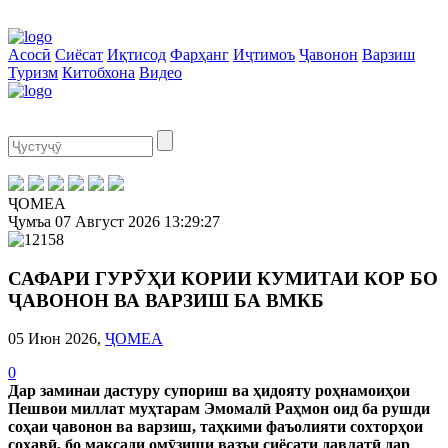
Асосӣ
Сиёсат
Иқтисод
Фарҳанг
Иҷтимоъ
Ҷавонон
Варзиш
Туризм
Китобхона
Видео
ҶОМЕА
Ҷумъа
07 Август 2026
13:29:27
САФАРИ ГУРӮҲИ КОРИИ КУМИТАИ КОР БО
ҶАВОНОН ВА ВАРЗИШ БА ВМКБ
05 Июн 2026,
ҶОМЕА
0
Дар заминаи дастуру супориш ва ҳидояту роҳнамоиҳои
Пешвои миллат муҳтарам Эмомалӣ Раҳмон оид ба рушди
соҳаи ҷавонон ва варзиш, таҳкими фаъолияти сохторҳои
соҳавӣ, бо мақсади омӯзиши вазъи сиёсати давлатӣ дар