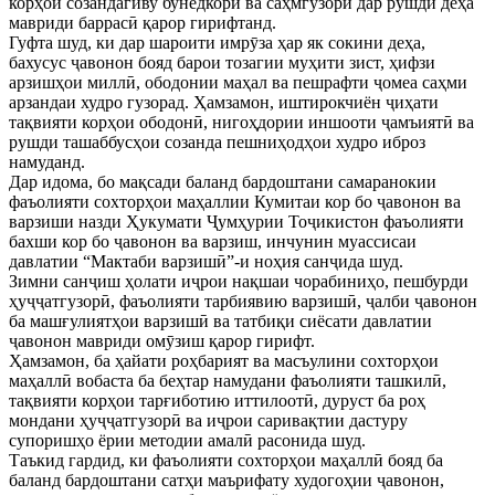
корҳои созандагиву бунёдкорӣ ва саҳмгузорӣ дар рушди деҳа
мавриди баррасӣ қарор гирифтанд.
Гуфта шуд, ки дар шароити имрӯза ҳар як сокини деҳа,
бахусус ҷавонон бояд барои тозагии муҳити зист, ҳифзи
арзишҳои миллӣ, ободонии маҳал ва пешрафти ҷомеа саҳми
арзандаи худро гузорад. Ҳамзамон, иштирокчиён ҷиҳати
тақвияти корҳои ободонӣ, нигоҳдории иншооти ҷамъиятӣ ва
рушди ташаббусҳои созанда пешниҳодҳои худро иброз
намуданд.
Дар идома, бо мақсади баланд бардоштани самаранокии
фаъолияти сохторҳои маҳаллии Кумитаи кор бо ҷавонон ва
варзиши назди Ҳукумати Ҷумҳурии Тоҷикистон фаъолияти
бахши кор бо ҷавонон ва варзиш, инчунин муассисаи
давлатии “Мактаби варзишӣ”-и ноҳия санҷида шуд.
Зимни санҷиш ҳолати иҷрои нақшаи чорабиниҳо, пешбурди
ҳуҷҷатгузорӣ, фаъолияти тарбиявию варзишӣ, ҷалби ҷавонон
ба машғулиятҳои варзишӣ ва татбиқи сиёсати давлатии
ҷавонон мавриди омӯзиш қарор гирифт.
Ҳамзамон, ба ҳайати роҳбарият ва масъулини сохторҳои
маҳаллӣ вобаста ба беҳтар намудани фаъолияти ташкилӣ,
тақвияти корҳои тарғиботию иттилоотӣ, дуруст ба роҳ
мондани ҳуҷҷатгузорӣ ва иҷрои саривақтии дастуру
супоришҳо ёрии методии амалӣ расонида шуд.
Таъкид гардид, ки фаъолияти сохторҳои маҳаллӣ бояд ба
баланд бардоштани сатҳи маърифату худогоҳии ҷавонон,