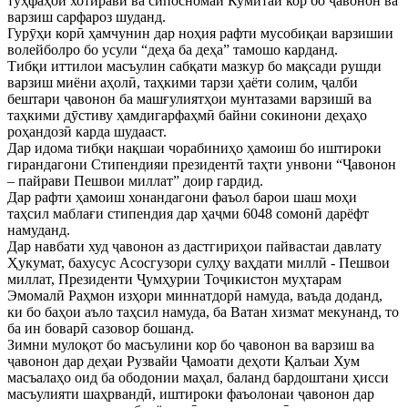
туҳфаҳои хотиравӣ ва сипосномаи Кумитаи кор бо ҷавонон ва
варзиш сарфароз шуданд.
Гурӯҳи корӣ ҳамчунин дар ноҳия рафти мусобиқаи варзишии
волейболро бо усули “деҳа ба деҳа” тамошо карданд.
Тибқи иттилои масъулин сабқати мазкур бо мақсади рушди
варзиш миёни аҳолӣ, таҳкими тарзи ҳаёти солим, ҷалби
бештари ҷавонон ба машғулиятҳои мунтазами варзишӣ ва
таҳкими дӯстиву ҳамдигарфаҳмӣ байни сокинони деҳаҳо
роҳандозӣ карда шудааст.
Дар идома тибқи нақшаи чорабиниҳо ҳамоиш бо иштироки
гирандагони Стипендияи президентӣ таҳти унвони “Ҷавонон
– пайрави Пешвои миллат” доир гардид.
Дар рафти ҳамоиш хонандагони фаъол барои шаш моҳи
таҳсил маблағи стипендия дар ҳаҷми 6048 сомонӣ дарёфт
намуданд.
Дар навбати худ ҷавонон аз дастгириҳои пайвастаи давлату
Ҳукумат, бахусус Асосгузори сулҳу ваҳдати миллӣ - Пешвои
миллат, Президенти Ҷумҳурии Тоҷикистон муҳтарам
Эмомалӣ Раҳмон изҳори миннатдорӣ намуда, ваъда доданд,
ки бо баҳои аъло таҳсил намуда, ба Ватан хизмат мекунанд, то
ба ин боварӣ сазовор бошанд.
Зимни мулоқот бо масъулини кор бо ҷавонон ва варзиш ва
ҷавонон дар деҳаи Рузвайи Ҷамоати деҳоти Қалъаи Хум
масъалаҳо оид ба ободонии маҳал, баланд бардоштани ҳисси
масъулияти шаҳрвандӣ, иштироки фаъолонаи ҷавонон дар