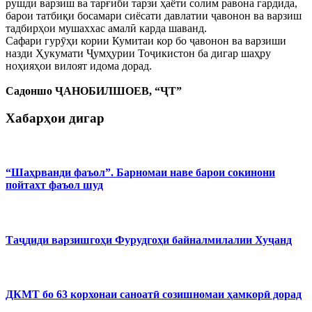
рушди варзиш ва тарғиби тарзи ҳаёти солим равона гардида,
барои татбиқи босамари сиёсати давлатии ҷавонон ва варзиш
тадбирҳои мушаххас амалӣ карда шаванд.
Сафари гурӯҳи кории Кумитаи кор бо ҷавонон ва варзиши
назди Ҳукумати Ҷумҳурии Тоҷикистон ба дигар шаҳру
ноҳияҳои вилоят идома дорад.
Садоншо ҶАНОБИЛШОЕВ, “ҶТ”
Хабарҳои дигар
“Шаҳрванди фаъол”. Барномаи наве барои сокинони
пойтахт фаъол шуд
Таҷдиди варзишгоҳи Фурудгоҳи байналмилалии Хуҷанд
ДКМТ бо 63 корхонаи саноатӣ созишномаи ҳамкорӣ дорад