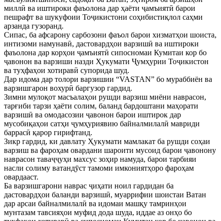
миллӣ ва иштироки фаъолона дар ҳаёти ҷамъиятӣ барои
пешрафт ва шукуфоии Тоҷикистони соҳибистиқлол саҳми
арзанда гузоранд.
Сипас, ба афсарону сарбозони фаъол барои хизматҳои шоиста,
интизоми намунавӣ, дастовардҳои варзишӣ ва иштироки
фаъолона дар корҳои ҷамъиятӣ сипосномаи Кумитаи кор бо
ҷавонон ва варзиши назди Ҳукумати Ҷумҳурии Тоҷикистон
ва туҳфаҳои хотиравӣ супорида шуд.
Дар идома дар толори варзишии “VASTAN” бо мураббиён ва
варзишгарон вохурӣ баргузор гардид.
Зимни мулоқот масъалаҳои рушди варзиш миёни наврасон,
тарғиби тарзи ҳаёти солим, баланд бардоштани маҳорати
варзишӣ ва омодасозии ҷавонон барои иштирок дар
мусобиқаҳои сатҳи ҷумҳуриявию байналмилалӣ мавриди
баррасӣ қарор гирифтанд.
Зикр гардид, ки давлату Ҳукумати мамлакат ба рушди соҳаи
варзиш ва фароҳам овардани шароити мусоид барои ҷавонону
наврасон таваҷҷуҳи махсус зоҳир намуда, барои тарбияи
насли солиму ватандӯст тамоми имкониятҳоро фароҳам
овардааст.
Ба варзишгарони наврас ҷиҳати ноил гардидан ба
дастовардҳои баланди варзишӣ, муаррифии шоистаи Ватан
дар арсаи байналмилалӣ ва идомаи машқу тамринҳои
мунтазам тавсияҳои муфид дода шуда, иддае аз онҳо бо