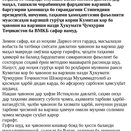
маҳал, ташкили чорабиниҳои фарҳангию варзишӣ,
баргузории ҳамоишҳо бо гирандагони Стипендияи
президентӣ, инчунин, таҳкими ҳамоҳангсозии фаъолияти
муассисаҳои варзишӣ гурӯҳи кории Кумитаи кор бо
ҷавонон ва варзиши назди Ҳукумати Ҷумҳурии
Тоҷикистон ба ВМКБ сафар намуд.
Зимни сафар, ки аз ноҳияи Дарвоз оғоз гардид, масъалаҳои
вобаста ба татбиқи сиёсати давлатии ҷавонон ва варзиш дар
маҳал мавриди омӯзиш қарор гирифта, ҷиҳати таҳкими
ҳамкорӣ ва баланд бардоштани самаранокии фаъолият ба
сохторҳои соҳавӣ ёрии методию машваратӣ расонида шуд.
Нахуст, дар ноҳия гурӯҳи корӣ бо роҳбарии муовини раиси
Кумитаи кор бо ҷавонон ва варзиши назди Ҳукумати
Ҷумҳурии Тоҷикистон Шокирзода Муҳаммадтолиб аз
қисмҳои ҳарбӣ дидан карда, бо афсарону сарбозон ҳамсуҳбат
шуданд.
Нақши ҷавонон дар ҳифзи Истиқлоли давлатӣ, саҳми онҳо
дар таҳкими амнияту суботи ҷомеа, аҳамияти тарбияи ҳарбӣ-
ватандӯстӣ, ҷалби ҷавонон ба хизмати ҳарбӣ, инчунин рушди
тарбияи ҷисмонӣ ва варзиш ҳамчун омили муҳими солимии
ҷомеа меҳвари суҳбат қарор
гирифт.
Гуфта шуд, ки ҷавонони кишвар бояд бо ҳисси баланди
масъулиятшиносӣ, садоқат ба Ватан, эҳтиром ба арзишҳои