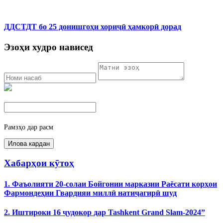
ДДСТДТ бо 25 донишгоҳи хориҷӣ ҳамкорӣ дорад
Эзоҳи худро нависед
Рамзҳо дар расм
Хабарҳои кӯтоҳ
1. Фаъолияти 20-солаи Бойгонии марказии Раёсати корҳои
Фармондеҳии Гвардияи миллӣ натиҷагирӣ шуд
2. Иштироки 16 ҷудокор дар Tashkent Grand Slam-2024”