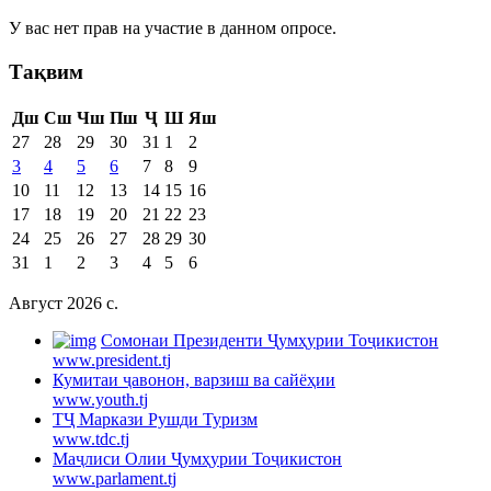
У вас нет прав на участие в данном опросе.
Тақвим
Дш
Сш
Чш
Пш
Ҷ
Ш
Яш
27
28
29
30
31
1
2
3
4
5
6
7
8
9
10
11
12
13
14
15
16
17
18
19
20
21
22
23
24
25
26
27
28
29
30
31
1
2
3
4
5
6
Август 2026 c.
Cомонаи Президенти Ҷумҳурии Тоҷикистон
www.president.tj
Кумитаи ҷавонон, варзиш ва сайёҳии
www.youth.tj
ТҶ Маркази Рушди Туризм
www.tdc.tj
Маҷлиси Олии Ҷумҳурии Тоҷикистон
www.parlament.tj