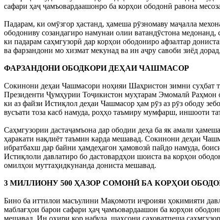
сафари ҳаҷ ҷамъовардаашонро ба корҳои ободонӣ равона месоз
Падарам, ки омӯзгор ҳастанд, ҳамеша рӯзномаву маҷалла мехон
ободониву созандагиро намунаи олии ватандӯстона медонанд, 
ки падарам саҳмгузорӣ дар корҳои ободониро афзалтар дониста
ва фарзандони мо хизмат мекунад ва ин аҷру савоби зиёд дорад,
ФАРЗАНДОНИ ОБОДКОРИ ДЕҲАИ ЧАШМАСОР
Сокинони деҳаи Чашмасори ноҳияи Шаҳристон зимни суҳбат та
Президенти Ҷумҳурии Тоҷикистон муҳтарам Эмомалӣ Раҳмон обо
ки аз файзи Истиқлол деҳаи Чашмасор ҳам рӯз аз рӯз ободу зеб
вусъати тоза касб намуда, роҳҳо таъмиру мумфарш, иншооти т
Саҳмгузории дастаҷамъона дар ободии деҳа ба як амали ҳамеша
ҳаракати нақлиёт таъмин карда мешавад. Сокинони деҳаи Чаш
ибратбахш дар байни ҳамдеҳагон ҳамовозӣ пайдо намуда, боиси
Истиқлоли давлатиро бо дастовардҳои шоиста ва корҳои ободон
омилҳои муттаҳидкунанда дониста мешавад.
3 МИЛЛИОНУ 500 ҲАЗОР СОМОНӢ БА КОРҲОИ ОБОД
Бино ба иттилои масъулини Мақомоти иҷроияи ҳокимияти давл
маблағҳои барои сафари ҳаҷ ҷамъовардаашон ба корҳои ободони
мешавад. Ин охири кор набуда, шахсони саховатпеша саҳмгузорӣ