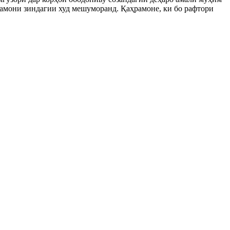
рамони зиндагии худ мешуморанд. Қаҳрамоне, ки бо рафтори