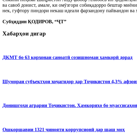
ва савоб донист, амале, ки омӯзгори собиқадорро бештар миё
нек, гуфтору пиндори некаш идеали фарзандону пайвандон ва 
Субҳиддин ҚОДИРОВ, “ҶТ”
Хабарҳои дигар
ДКМТ бо 63 корхонаи саноатӣ созишномаи ҳамкорӣ дорад
Шумораи субъектҳои хоҷагидор дар Тоҷикистон 4,3% афзо
Донишгоҳи аграрии Тоҷикистон. Ҳамкориҳо бо муассисаҳои
Ошкоршавии 1321 ҷинояти коррупсионӣ дар шаш моҳ