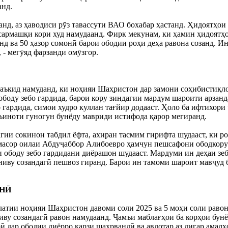
анд.
анд, аз ҳаводиси рӯз тавассути ВАО бохабар ҳастанд. Ҳидоятҳо
сармашқи кори худ намудаанд. Фирк мекунам, ки ҳамин ҳидоятҳ
нд ва 50 ҳазор сомонӣ барои ободии роҳи деҳа равона созанд. И
 - мегӯяд фарзанди омӯзгор.
ъкид намуданд, ки ноҳияи Шаҳристон дар замони соҳибистиқло
ду зебо гардида, барои кору зиндагии мардум шароити арзанда
о гардида, симои худро куллан тағйир додааст. Ҳоло ба ифтихор
аъиноти гуногун бунёду мавриди истифода қарор мегиранд.
гии сокинон табдил ёфта, ахиран тасмим гирифта шудааст, ки р
масор оилаи Абдуҷаббор Алибоевро ҳамчун пешсафони ободкору
 ободу зебо гардидани диёрашон шудааст. Мардуми ин деҳаи зеб
иву созандагӣ пешвоз гиранд. Барои ин тамоми шароит мавҷуд бу
ОНӢ
атии ноҳияи Шаҳристон давоми соли 2025 ва 5 моҳи соли равон
ву созандагӣ равон намудаанд. Ҷамъи маблағҳои ба корҳои бунё
 дар ободии диёрро қарзи шаҳрвандӣ ва авлотар аз дигар амалҳо