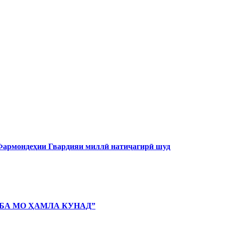
 Фармондеҳии Гвардияи миллӣ натиҷагирӣ шуд
 БА МО ҲАМЛА КУНАД”