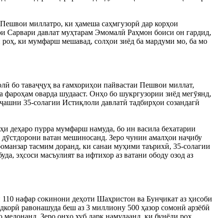
и Пешвои миллатро, ки ҳамеша саҳмгузорӣ дар корҳои
ои Сарвари давлат муҳтарам Эмомалӣ Раҳмон боиси он гардид,
н роҳ, ки мумфарш мешавад, солҳои зиёд ба мардуми мо, ба мо
лӣ бо таваҷҷуҳ ва ғамхориҳои пайвастаи Пешвои миллат,
 фароҳам оварда шудааст. Онҳо бо шукргузории зиёд мегӯянд,
и ҷашни 35-солагии Истиқлоли давлатӣ тадбирҳои созандагӣ
оҳи деҳаро пурра мумфарш намуда, бо ин васила бехатарии
 дӯстдорони ватан мешиносанд. Зеро чунин амалҳои наҷибу
оманзар тасмим доранд, ки санаи муҳими таърихӣ, 35-солагии
да, эҳсоси масъулият ва ифтихор аз ватани ободу озод аз
 110 нафар сокинони деҳоти Шаҳристон ва Бунҷикат аз ҳисоби
дкорӣ равонашуда беш аз 3 миллиону 500 ҳазор сомонӣ арзёбӣ
 медонанд. Зеро онҳо хуб дарк намудаанд, ки бунёди роҳ,