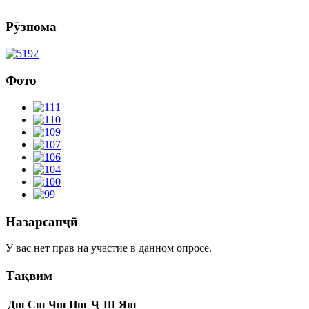
Рӯзнома
Фото
Назарсанҷӣ
У вас нет прав на участие в данном опросе.
Тақвим
Дш
Сш
Чш
Пш
Ҷ
Ш
Яш