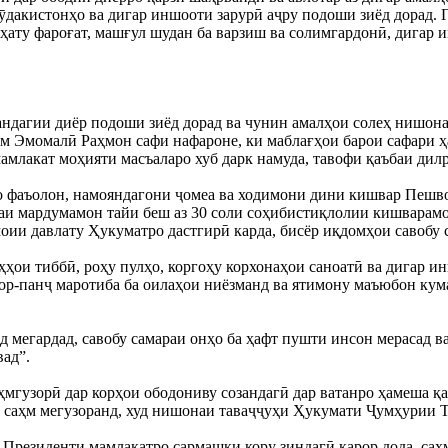
кӯдакистонҳо ва дигар иншооти зарурӣ аҷру подоши зиёд дорад. 
ҳату фароғат, машғул шудан ба варзиш ва солимгардонӣ, дигар 
зандагии диёр подоши зиёд дорад ва чунин амалҳои солеҳ нишон
м Эмомалӣ Раҳмон сафи нафароне, ки маблағҳои барои сафари ҳ
мамлакат моҳияти масъаларо хуб дарк намуда, тавофи қаъбаи дилр
бо фаъолон, намояндагони ҷомеа ва ходимони дини кишвар Пешв
даи мардумамон тайи беш аз 30 соли соҳибистиқлолии кишварамо
оии давлату Ҳукуматро дастгирӣ карда, бисёр иқдомҳои савобу 
ҳҳои тиббӣ, роҳу пулҳо, коргоҳу корхонаҳои саноатӣ ва дигар и
ор-панҷ маротиба ба оилаҳои ниёзманд ва ятимону маъюбон кума
нд мегардад, савобу самараи онҳо ба ҳафт пушти инсон мерасад 
вад”.
аҳмгузорӣ дар корҳои ободониву созандагӣ дар ватанро ҳамеша 
уд саҳм мегузоранд, худ нишонаи таваҷҷуҳи Ҳукумати Ҷумҳурии 
резиденти мамлакатро сармашки кору зиндагӣ қарор дода, саҳм