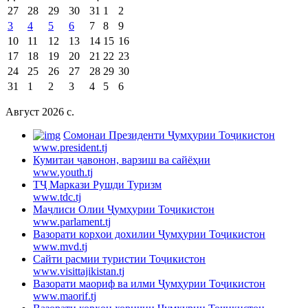
27
28
29
30
31
1
2
3
4
5
6
7
8
9
10
11
12
13
14
15
16
17
18
19
20
21
22
23
24
25
26
27
28
29
30
31
1
2
3
4
5
6
Август 2026 c.
Cомонаи Президенти Ҷумҳурии Тоҷикистон
www.president.tj
Кумитаи ҷавонон, варзиш ва сайёҳии
www.youth.tj
ТҶ Маркази Рушди Туризм
www.tdc.tj
Маҷлиси Олии Ҷумҳурии Тоҷикистон
www.parlament.tj
Вазорати корҳои дохилии Ҷумҳурии Тоҷикистон
www.mvd.tj
Сайти расмии туристии Тоҷикистон
www.visittajikistan.tj
Вазорати маориф ва илми Ҷумҳурии Тоҷикистон
www.maorif.tj