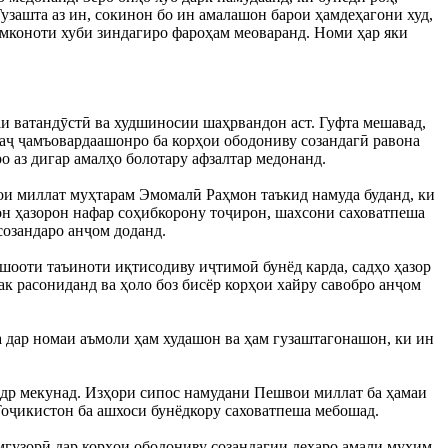
Гузашта аз ин, сокинон бо ин амалашон барои ҳамдеҳагони худ,
имконоти хуби зиндагиро фароҳам меоваранд. Номи ҳар яки
аи ватандӯстӣ ва худшиносии шаҳрвандон аст. Гуфта мешавад,
аҷ ҷамъовардаашонро ба корҳои ободониву созандагӣ равона
о аз дигар амалҳо болотару афзалтар медонанд.
ои миллат муҳтарам Эмомалӣ Раҳмон таъкид намуда буданд, ки
н ҳазорон нафар соҳибкорону тоҷирон, шахсони саховатпеша
созандаро анҷом доданд.
ншооти таъиноти иқтисодиву иҷтимоӣ бунёд карда, садҳо ҳазор
к расониданд ва ҳоло боз бисёр корҳои хайру савобро анҷом
ва дар номаи аъмоли ҳам худашон ва ҳам гузаштагонашон, ки ин
қадр мекунад. Изҳори сипос намудани Пешвои миллат ба ҳамаи
Тоҷикистон ба ашхоси бунёдкору саховатпеша мебошад.
гузорӣ дар корҳои ободониву созандагии деҳаро амали муҳим