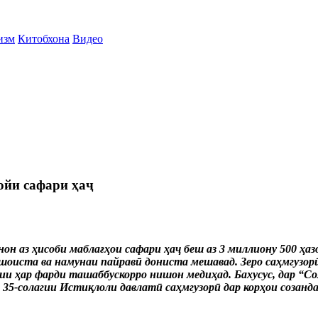
изм
Китобхона
Видео
йи сафари ҳаҷ
н аз ҳисоби маблағҳои сафари ҳаҷ беш аз 3 миллиону 500 ҳаз
оиста ва намунаи пайравӣ дониста мешавад. Зеро саҳмгузорӣ 
и ҳар фарди ташаббускорро нишон медиҳад. Бахусус, дар “Сол
35-солагии Истиқлоли давлатӣ саҳмгузорӣ дар корҳои созанд