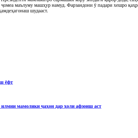
ни ҷомеа маълуму машҳур намуд. Фарзандони ӯ падари хешро қаҳ
ҳамдеҳагонаш шудааст.
иш ёфт
 илмии мамолики ҷаҳон дар ҳоли афзоиш аст