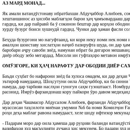
АЗ МАРД МОНАД...
Як амали ватандӯстонаву ибратбахши Абдуҷаббор Алибоев, со
хештаншинос аз ҳисоби маблағҳои барои ҳаҷ ҷамъовардааш дар
гардид, ки дар пайравӣ ба ӯ сокинон бештар дар корҳои ободи
хурду бузург боиси хушнудӣ гардид. Чунки дар ҳамаи фасли со
Беҳуда бузургони мо нагуфтаанд, ки кори неку номи нек номи 
амалҳои шоиставу хислатҳои наҷиб пазируфта шуда, он дар ҳам
баробари аҷру савоби зиёд, намунаи ибрат ба дигарон мешаван
диёр ободу зебо мегардад. Мисоли ин гуфтаҳоро метавон имрӯ
ОМӮЗГОРЕ, КИ ҲАҶ НАРАФТУ ДАР ОБОДИИ ДИЁР С
Баъди суҳбат бо нафарони зиёд ба хулоса омадем, ки дар де
эътироф намудаанд. Шоҳсутуни оила Абдуҷаббор, ки ба синни 
намуда, дар тарбияи наслҳои гуногун саҳм гузоштааст. Номбурд
расонид. Имрӯз фарзандонаш кору пайкори ӯро давом медиҳанд
Дар деҳаи Чашмасор Абдусалом Алибоев, фарзанди Абдуҷаббор
муассисаи таҳсилоти миёнаи умумии №6 ба номи Комилҷон Ғани
роҳи деҳа маблағ равона намудааст, хеле шоду ифтихор мекунад
- Падарам моро дар оила ҳамеша дар руҳияи баланди ватандӯст
вазифаҳои худ масъулияти дучанд ҳис мекунем. Бо падари худ 