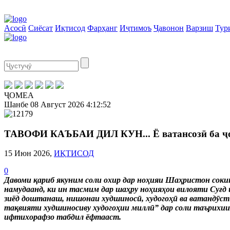
Асосӣ
Сиёсат
Иқтисод
Фарҳанг
Иҷтимоъ
Ҷавонон
Варзиш
Тур
ҶОМЕА
Шанбе
08 Август 2026
4:12:53
ТАВОФИ КАЪБАИ ДИЛ КУН... Ё ватансозӣ ба ҷо
15 Июн 2026,
ИҚТИСОД
0
Давоми қариб якуним соли охир дар ноҳияи Шаҳристон сокино
намудаанд, ки ин тасмим дар шаҳру ноҳияҳои вилояти Суғд ш
зиёд доштанаш, нишонаи худшиносӣ, худогоҳӣ ва ватандӯсти
тақвияти худшиносиву худогоҳии миллӣ” дар соли таърихии 
ифтихорафзо табдил ёфтааст.