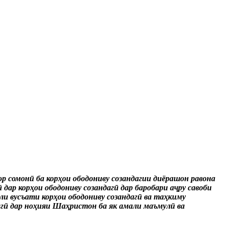
ор сомонӣ ба корҳои ободониву созандагии диёрашон равона
дар корҳои ободониву созандагӣ дар баробари аҷру савоби
и вусъати корҳои ободониву созандагӣ ва таҳкиму
агӣ дар ноҳияи Шаҳристон ба як амали маъмулӣ ва