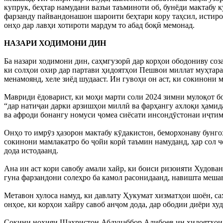
купрук, беҳтар намудани вазъи таъминоти об, бунёди мактабу 
фарзанду пайвандонашон шароити беҳтари кору таҳсил, истиро
онҳо дар лавҳи хотироти мардум то абад боқӣ мемонад.
НАЗАРИ ХОДИМОНИ ДИН
Ба назари ходимони дин, саҳмгузорӣ дар корҳои ободониву со
ки солҳои охир дар партави ҳидоятҳои Пешвои миллат муҳтара
менамоянд, хеле зиёд шудааст. Ин гувоҳи он аст, ки сокинони 
Мавриди ёдоварист, ки моҳи марти соли 2024 зимни мулоқот 
“дар натиҷаи дарки арзишҳои миллӣ ва фарҳангу ахлоқи ҳами
ва афроди бонангу номуси ҷомеа сиёсати инсондӯстонаи иҷтим
Онҳо то имрӯз ҳазорон мактабу кӯдакистон, беморхонаву бунго
сокинони мамлакатро бо ҷойи корӣ таъмин намуданд, ҳар сол ч
дода истодаанд.
Ана ин аст кори савобу амали хайр, ки боиси ризоияти Худова
гуна фарзандони солеҳро ба камол расонидаанд, навишта меша
Метавон хулоса намуд, ки давлату Ҳукумат хизматҳои шоён, с
онҳое, ки корҳои хайру савоб анҷом дода, дар ободии диёри х
Сокини ноҳияи Шаҳристон Абдуҷаббор Алибоев ин ҳидоятҳои П