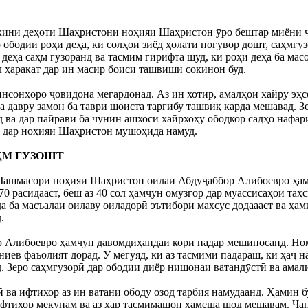
кини деҳоти Шаҳристони ноҳияи Шаҳристон ӯро бештар миёни ҷ
 ободии роҳи деҳа, ки солҳои зиёд ҳолати ногувор дошт, саҳмгу
и деҳа саҳм гузоранд ва тасмим гирифта шуд, ки роҳи деҳа ба м
л ҳаракат дар ин масир боиси ташвиши сокинон буд.
инсонҳоро ҷовидона мегардонад. Аз ин хотир, амалҳои хайру эҳс
а давру замон ба таври шоиста тарғибу ташвиқ карда мешавад. 
д ва дар пайравӣ ба чунин ашхоси хайрхоҳу ободкор садҳо нафар
з дар ноҳияи Шаҳристон мушоҳида намуд.
АҲМ ГУЗОШТ
ҳаи Чашмасори ноҳияи Шаҳристон оилаи Абдуҷаббор Алибоевро ҳ
70 расидааст, беш аз 40 сол ҳамчун омӯзгор дар муассисаҳои т
а ба масъалаи оилаву оиладорӣ эътибори махсус додаааст ва ҳам
.
 Алибоевро ҳамчун давомдиҳандаи кори падар мешиносанд. Ном
ев фаъолият дорад. Ӯ мегӯяд, ки аз тасмими падараш, ки ҳаҷ н
. Зеро саҳмгузорӣ дар ободии диёр нишонаи ватандӯстӣ ва амали
ӣ ва ифтихор аз ин ватани ободу озод тарбия намудаанд. Ҳамин 
ифтихор мекунам ва аз ҳар тасмимашон ҳамеша шод мешавам. Чан