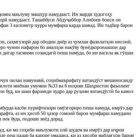
омеа маълуму машҳур намудааст. Ин марди худогоҳу
зорӣ намудааст. Ташаббуси Абдуҷаббор Алибоев боиси он
асофаи 3 километр пурра мумфарш карда шавад. Ин тадбир барои
он, саҳмгузорӣ дар ободии диёр аз ҷумлаи фазилатҳои инсонӣ,
Зеро чунин нафарон бо амалҳои накӯву бунёдкоронаашон дар
и дигар тасмими созандагӣ пеша намуда, бо ин васила як гӯшаи
амчун оилаи намунавӣ, соҳибмаърифату ватандӯст мешиносанду
аҳсилоти миёнаи умумии №33 ва 6 ноҳияи Шаҳристон фаъолият
ин буд, ки шаш фарзанди худро дар руҳияи ватандӯстӣ ба камол
бурда касби пурифтихори омӯзгориро пеша намуда, имрӯз дар
арафта, аз ин ҳисоб 50 ҳазор сомонӣ барои мумфарш намудани
 нек буда, подоши зиёд дорад.
буд, ки мо соҳиби маълумоти олӣ шудем ва имрӯз дар иҷрои
де пеш падар ба қароре омаданд, ки аз ҳисоби маблағҳои барои