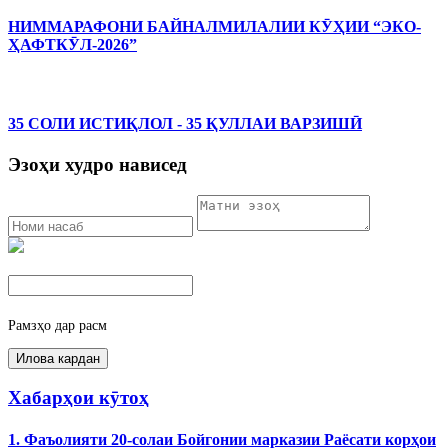
НИММАРАФОНИ БАЙНАЛМИЛАЛИИ КӮҲИИ “ЭКО-
ҲАФТКӮЛ-2026”
35 СОЛИ ИСТИҚЛОЛ - 35 ҚУЛЛАИ ВАРЗИШӢ
Эзоҳи худро нависед
Рамзҳо дар расм
Хабарҳои кӯтоҳ
1. Фаъолияти 20-солаи Бойгонии марказии Раёсати корҳои