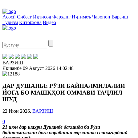
Асосӣ
Сиёсат
Иқтисод
Фарҳанг
Иҷтимоъ
Ҷавонон
Варзиш
Туризм
Китобхона
Видео
ВАРЗИШ
Якшанбе
09 Август 2026
14:02:48
ДАР ДУШАНБЕ РӮЗИ БАЙНАЛМИЛАЛИИ
ЙОГА БО МАШҚҲОИ ОММАВӢ ТАҶЛИЛ
ШУД
22 Июн 2026,
ВАРЗИШ
0
21 июн дар шаҳри Душанбе бахшида ба Рӯзи
байналмилалии йога чорабинии варзишию солимгардонӣ