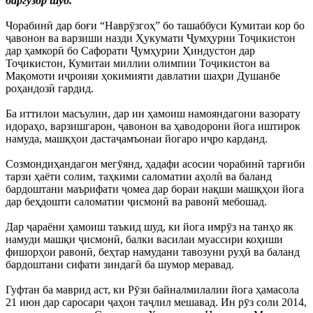
баргузор шуд.
Чорабинӣ дар боғи “Наврӯзгоҳ” бо ташаббуси Кумитаи кор бо
ҷавонон ва варзиши назди Ҳукумати Ҷумҳурии Тоҷикистон
дар ҳамкорӣ бо Сафорати Ҷумҳурии Ҳиндустон дар
Тоҷикистон, Кумитаи миллии олимпии Тоҷикистон ва
Мақомоти иҷроияи ҳокимияти давлатии шаҳри Душанбе
роҳандозӣ гардид.
Ба иттилои масъулин, дар ин ҳамоиш намояндагони вазорату
идораҳо, варзишгарон, ҷавонон ва ҳаводорони йога иштирок
намуда, машқҳои дастаҷамъонаи йогаро иҷро карданд.
Созмондиҳандагон мегӯянд, ҳадафи асосии чорабинӣ тарғиби
тарзи ҳаёти солим, таҳкими саломатии аҳолӣ ва баланд
бардоштани маърифати ҷомеа дар бораи нақши машқҳои йога
дар беҳдошти саломатии ҷисмонӣ ва равонӣ мебошад.
Дар ҷараёни ҳамоиш таъкид шуд, ки йога имрӯз на танҳо як
намуди машқи ҷисмонӣ, балки василаи муассири коҳиши
фишорҳои равонӣ, беҳтар намудани тавозуни руҳӣ ва баланд
бардоштани сифати зиндагӣ ба шумор меравад.
Гуфтан ба маврид аст, ки Рӯзи байналмилалии йога ҳамасола
21 июн дар саросари ҷаҳон таҷлил мешавад. Ин рӯз соли 2014,