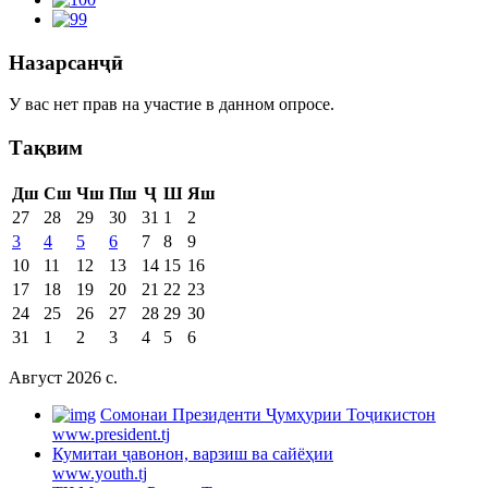
Назарсанҷӣ
У вас нет прав на участие в данном опросе.
Тақвим
Дш
Сш
Чш
Пш
Ҷ
Ш
Яш
27
28
29
30
31
1
2
3
4
5
6
7
8
9
10
11
12
13
14
15
16
17
18
19
20
21
22
23
24
25
26
27
28
29
30
31
1
2
3
4
5
6
Август 2026 c.
Cомонаи Президенти Ҷумҳурии Тоҷикистон
www.president.tj
Кумитаи ҷавонон, варзиш ва сайёҳии
www.youth.tj