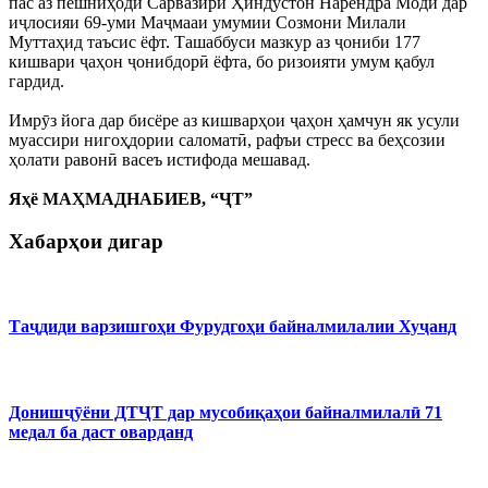
пас аз пешниҳоди Сарвазири Ҳиндустон Нарендра Моди дар
иҷлосияи 69-уми Маҷмааи умумии Созмони Милали
Муттаҳид таъсис ёфт. Ташаббуси мазкур аз ҷониби 177
кишвари ҷаҳон ҷонибдорӣ ёфта, бо ризоияти умум қабул
гардид.
Имрӯз йога дар бисёре аз кишварҳои ҷаҳон ҳамчун як усули
муассири нигоҳдории саломатӣ, рафъи стресс ва беҳсозии
ҳолати равонӣ васеъ истифода мешавад.
Яҳё МАҲМАДНАБИЕВ, “ҶТ”
Хабарҳои дигар
Таҷдиди варзишгоҳи Фурудгоҳи байналмилалии Хуҷанд
Донишҷӯёни ДТҶТ дар мусобиқаҳои байналмилалӣ 71
медал ба даст оварданд