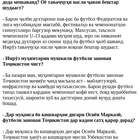
дода мешаванд? Оё таваҷҷуҳи насли ҷавон бештар
шудааст?
- Барои ҷалби духтарони нав-рас ба футбол Федератсия ва
лига мусобиқаҳои мактабӣ, фестивалҳо ва чемпионатҳои
синнусолиро баргузор мекунанд. Махсусан, таъсиси
чемпионати U-13 қадами муҳим шуд, зеро он имконият
медиҳад духтарон аз синни хурд ба футбол ҷалб шаванд.
Имрӯз таваҷҷуҳи насли ҷавон воқеан бештар шудааст.
- Имрӯз муҳимтарин мушкили футболи занонаи
Тоҷикистон чист?
- Ба назари ман, муҳимтарин мушкили футболи занонаи
Тоҷикистон маҷмӯи чанд масъала аст - маблағгузорӣ,
инфрасохтор ва камбуди мутахассисон. Барои рушди футбол
танҳо ташкил кардани чемпионат кофӣ нест, бояд мураббиёни
тахассусӣ, шароити хуб ва дастгирии доимӣ вуҷуд дошта
бошад.
- Дар муқоиса бо кишварҳои дигари Осиёи Марказӣ,
футболи занонаи Тоҷикистон дар кадом сатҳ қарор дорад?
- Дар муқоиса бо кишварҳои дигари Осиёи Марказӣ,
Тоҷикистон ҳанӯз аз кишварҳое мисли Узбекистон ва