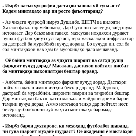
- Имрӯз вазъи ҷуғрофии дастаҳои занона чӣ гуна аст?
Кадом минтақаҳо дар ин росто фаъолтаранд?
- Аз ҷиҳати ҷуғрофӣ имрӯз Душанбе, ШНТҶ ва вилояти
Хатлон фаъолтар мебошанд. Дар Суғд низ таваҷҷуҳ зиёд шуда
истодааст. Дар баъзе минтақаҳо, махсусан ноҳияҳои дурдаст
рушди футбол ҳанӯз сусттар аст, зеро масъалаҳои инфрасохтор
ва дастрасӣ ба мураббиён вуҷуд доранд. Бо вуҷуди ин, сол ба
сол минтақаҳои нав ҳам ба мусобиқаҳо ҷалб мешаванд.
- Оё байни минтақаҳо аз ҷиҳати шароит ва сатҳи рушд
фарқият вуҷуд дорад? Масалан, дастаҳои пойтахт нисбат
ба минтақаҳо имкониятҳои бештар доранд.
- Албатта, байни минтақаҳо фарқият вуҷуд дорад. Дастаҳои
пойтахт одатан имкониятҳои беҳтар доранд. Майдонҳо,
дастрасӣ ба мураббиён, шароити тамрин ва таҷрибаи бештар.
Дар минтақаҳо баъзан ҳатто масъалаи майдони доимӣ барои
тамрин вуҷуд дорад. Аммо истеъдод танҳо дар пойтахт нест,
бисёр футболбозони хуб маҳз аз минтақаҳо баромада
истодаанд.
- Имрӯз барои духтароне, ки мехоҳанд футболбоз шаванд,
чӣ гуна шароит муҳайё шудааст? Оё академия ё мактабҳои