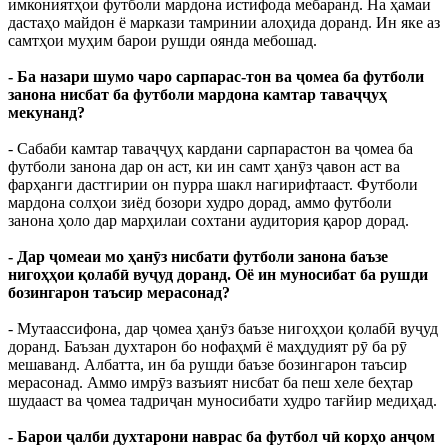
имкониятҳои футболи мардона истифода мебаранд. На ҳамаи
дастаҳо майдон ё маркази тамринии алоҳида доранд. Ин яке аз
самтҳои муҳим барои рушди оянда мебошад.
- Ба назари шумо чаро сарпарас-тон ва ҷомеа ба футболи
занона нисбат ба футболи мардона камтар таваҷҷуҳ
мекунанд?
- Сабаби камтар таваҷҷуҳ кардани сарпарастон ва ҷомеа ба
футболи занона дар он аст, ки ин самт ҳанӯз ҷавон аст ва
фарҳанги дастгирии он пурра шакл нагирифтааст. Футболи
мардона солҳои зиёд бозори худро дорад, аммо футболи
занона ҳоло дар марҳилаи сохтани аудитория қарор дорад.
- Дар ҷомеаи мо ҳанӯз нисбати футболи занона баъзе
нигоҳҳои қолабӣ вуҷуд доранд. Оё ин муносибат ба рушди
бозингарон таъсир мерасонад?
- Мутаассифона, дар ҷомеа ҳанӯз баъзе нигоҳҳои қолабӣ вуҷуд
доранд. Баъзан духтарон бо нофаҳмӣ ё маҳдудият рӯ ба рӯ
мешаванд. Албатта, ин ба рушди баъзе бозингарон таъсир
мерасонад. Аммо имрӯз вазъият нисбат ба пеш хеле беҳтар
шудааст ва ҷомеа тадриҷан муносибати худро тағйир медиҳад.
- Барои ҷалби духтарони наврас ба футбол чӣ корҳо анҷом