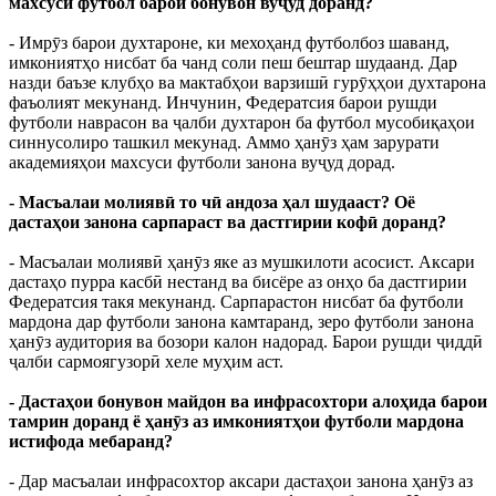
махсуси футбол барои бонувон вуҷуд доранд?
- Имрӯз барои духтароне, ки мехоҳанд футболбоз шаванд,
имкониятҳо нисбат ба чанд соли пеш бештар шудаанд. Дар
назди баъзе клубҳо ва мактабҳои варзишӣ гурӯҳҳои духтарона
фаъолият мекунанд. Инчунин, Федератсия барои рушди
футболи наврасон ва ҷалби духтарон ба футбол мусобиқаҳои
синнусолиро ташкил мекунад. Аммо ҳанӯз ҳам зарурати
академияҳои махсуси футболи занона вуҷуд дорад.
- Масъалаи молиявӣ то чӣ андоза ҳал шудааст? Оё
дастаҳои занона сарпараст ва дастгирии кофӣ доранд?
- Масъалаи молиявӣ ҳанӯз яке аз мушкилоти асосист. Аксари
дастаҳо пурра касбӣ нестанд ва бисёре аз онҳо ба дастгирии
Федератсия такя мекунанд. Сарпарастон нисбат ба футболи
мардона дар футболи занона камтаранд, зеро футболи занона
ҳанӯз аудитория ва бозори калон надорад. Барои рушди ҷиддӣ
ҷалби сармоягузорӣ хеле муҳим аст.
- Дастаҳои бонувон майдон ва инфрасохтори алоҳида барои
тамрин доранд ё ҳанӯз аз имкониятҳои футболи мардона
истифода мебаранд?
- Дар масъалаи инфрасохтор аксари дастаҳои занона ҳанӯз аз