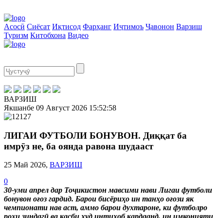
Асосӣ
Сиёсат
Иқтисод
Фарҳанг
Иҷтимоъ
Ҷавонон
Варзиш
Туризм
Китобхона
Видео
ВАРЗИШ
Якшанбе
09 Август 2026
15:52:59
ЛИГАИ ФУТБОЛИ БОНУВОН. Диққат ба
имрӯз не, ба оянда равона шудааст
25 Май 2026,
ВАРЗИШ
0
30-уми апрел дар Тоҷикистон мавсими нави Лигаи футболи
бонувон оғоз гардид. Барои бисёриҳо ин танҳо оғози як
чемпионати нав аст, аммо барои духтароне, ки футболро
роҳи зиндагӣ ва касби худ интихоб кардаанд, ин имконияти