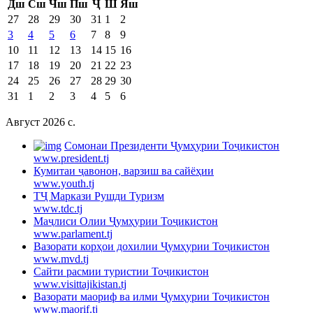
Дш
Сш
Чш
Пш
Ҷ
Ш
Яш
27
28
29
30
31
1
2
3
4
5
6
7
8
9
10
11
12
13
14
15
16
17
18
19
20
21
22
23
24
25
26
27
28
29
30
31
1
2
3
4
5
6
Август 2026 c.
Cомонаи Президенти Ҷумҳурии Тоҷикистон
www.president.tj
Кумитаи ҷавонон, варзиш ва сайёҳии
www.youth.tj
ТҶ Маркази Рушди Туризм
www.tdc.tj
Маҷлиси Олии Ҷумҳурии Тоҷикистон
www.parlament.tj
Вазорати корҳои дохилии Ҷумҳурии Тоҷикистон
www.mvd.tj
Сайти расмии туристии Тоҷикистон
www.visittajikistan.tj
Вазорати маориф ва илми Ҷумҳурии Тоҷикистон
www.maorif.tj