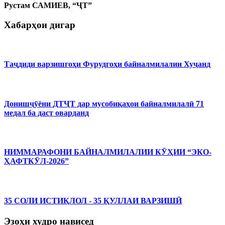
Рустам САМИЕВ, “ҶТ”
Хабарҳои дигар
Таҷдиди варзишгоҳи Фурудгоҳи байналмилалии Хуҷанд
Донишҷӯёни ДТҶТ дар мусобиқаҳои байналмилалӣ 71
медал ба даст оварданд
НИММАРАФОНИ БАЙНАЛМИЛАЛИИ КӮҲИИ “ЭКО-
ҲАФТКӮЛ-2026”
35 СОЛИ ИСТИҚЛОЛ - 35 ҚУЛЛАИ ВАРЗИШӢ
Эзоҳи худро нависед