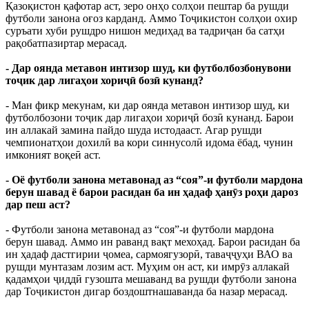
Қазоқистон қафотар аст, зеро онҳо солҳои пештар ба рушди
футболи занона оғоз карданд. Аммо Тоҷикистон солҳои охир
суръати хуби рушдро нишон медиҳад ва тадриҷан ба сатҳи
рақобатпазиртар мерасад.
- Дар оянда метавон интизор шуд, ки футболбозбонувони
тоҷик дар лигаҳои хориҷӣ бозӣ кунанд?
- Ман фикр мекунам, ки дар оянда метавон интизор шуд, ки
футболбозони тоҷик дар лигаҳои хориҷӣ бозӣ кунанд. Барои
ин аллакай замина пайдо шуда истодааст. Агар рушди
чемпионатҳои дохилӣ ва кори синнусолӣ идома ёбад, чунин
имконият воқеӣ аст.
- Оё футболи занона метавонад аз “соя”-и футболи мардона
берун шавад ё барои расидан ба ин ҳадаф ҳанӯз роҳи дароз
дар пеш аст?
- Футболи занона метавонад аз “соя”-и футболи мардона
берун шавад. Аммо ин раванд вақт мехоҳад. Барои расидан ба
ин ҳадаф дастгирии ҷомеа, сармоягузорӣ, таваҷҷуҳи ВАО ва
рушди мунтазам лозим аст. Муҳим он аст, ки имрӯз аллакай
қадамҳои ҷиддӣ гузошта мешаванд ва рушди футболи занона
дар Тоҷикистон дигар боздоштнашаванда ба назар мерасад.