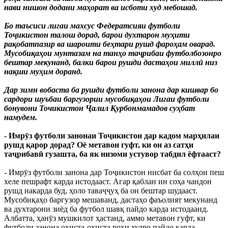
нави нишон додани маҳорат ва исботи худ мебошад.
Бо таъсиси лигаи махсус Федератсияи футболи
Тоҷикистон талош дорад, барои духтарон муҳити
рақобатпазир ва шароити беҳтари рушд фароҳам оварад.
Мусобиқаҳои мунтазам на танҳо таҷрибаи футболбозонро
бештар мекунанд, балки барои рушди дастаҳои миллӣ низ
нақши муҳим доранд.
Дар зимн вобаста ба рушди футболи занона дар кишвар бо
сардори шуъбаи баргузории мусобиқаҳои Лигаи футболи
бонувони Точикистон Ҷалил Қурбонмамадов суҳбат
намудем.
- Имрӯз футболи занонаи Тоҷикистон дар кадом марҳилаи
рушд қарор дорад? Оё метавон гуфт, ки он аз сатҳи
таҷрибавӣ гузашта, ба як низоми устувор табдил ёфтааст?
- Имрӯз футболи занона дар Тоҷикистон нисбат ба солҳои пеш
хеле пешрафт карда истодааст. Агар қаблан ин соҳа чандон
рушд накарда буд, ҳоло таваҷҷуҳ ба он бештар шудааст.
Мусобиқаҳо баргузор мешаванд, дастаҳо фаъолият мекунанд
ва духтарони зиёд ба футбол шавқ пайдо карда истодаанд.
Албатта, ҳанӯз мушкилот ҳастанд, аммо метавон гуфт, ки
футболи занона оҳиста-оҳиста роҳи худро пайдо карда