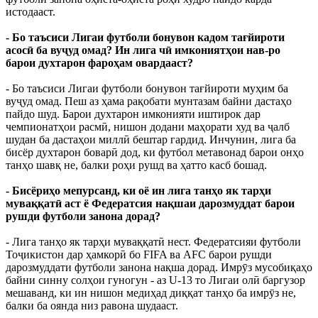
истодааст.
- Бо таъсиси Лигаи футболи бонувон кадом тағйироти
асосӣ ба вуҷуд омад? Ин лига чӣ имкониятҳои нав-ро
барои духтарон фароҳам овардааст?
- Бо таъсиси Лигаи футболи бонувон тағйироти муҳим ба
вуҷуд омад. Пеш аз ҳама рақобати мунтазам байни дастаҳо
пайдо шуд. Барои духтарон имконияти иштирок дар
чемпионатҳои расмӣ, нишон додани маҳорати худ ва ҷалб
шудан ба дастаҳои миллӣ бештар гардид. Инчунин, лига ба
бисёр духтарон боварӣ дод, ки футбол метавонад барои онҳо
танҳо шавқ не, балки роҳи рушд ва ҳатто касб бошад.
- Бисёриҳо мепурсанд, ки оё ин лига танҳо як тарҳи
муваққатӣ аст ё Федератсия нақшаи дарозмуддат барои
рушди футболи занона дорад?
- Лига танҳо як тарҳи муваққатӣ нест. Федератсияи футболи
Тоҷикистон дар ҳамкорӣ бо FIFA ва AFC барои рушди
дарозмуддати футболи занона нақша дорад. Имрӯз мусобиқаҳо
байни синну солҳои гуногун - аз U-13 то Лигаи олӣ баргузор
мешаванд, ки ин нишон медиҳад диққат танҳо ба имрӯз не,
балки ба оянда низ равона шудааст.