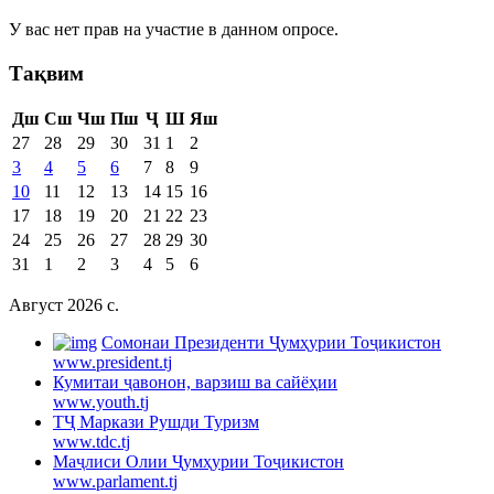
У вас нет прав на участие в данном опросе.
Тақвим
Дш
Сш
Чш
Пш
Ҷ
Ш
Яш
27
28
29
30
31
1
2
3
4
5
6
7
8
9
10
11
12
13
14
15
16
17
18
19
20
21
22
23
24
25
26
27
28
29
30
31
1
2
3
4
5
6
Август 2026 c.
Cомонаи Президенти Ҷумҳурии Тоҷикистон
www.president.tj
Кумитаи ҷавонон, варзиш ва сайёҳии
www.youth.tj
ТҶ Маркази Рушди Туризм
www.tdc.tj
Маҷлиси Олии Ҷумҳурии Тоҷикистон
www.parlament.tj