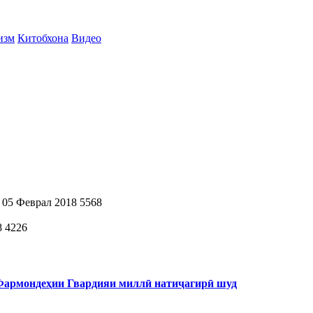
изм
Китобхона
Видео
05 Феврал 2018
5568
8
4226
 Фармондеҳии Гвардияи миллӣ натиҷагирӣ шуд