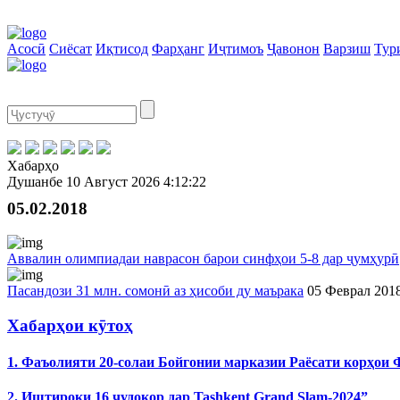
Асосӣ
Сиёсат
Иқтисод
Фарҳанг
Иҷтимоъ
Ҷавонон
Варзиш
Тур
Хабарҳо
Душанбе
10 Август 2026
4:12:22
05.02.2018
Аввалин олимпиадаи наврасон барои синфҳои 5-8 дар ҷумҳурӣ
Пасандози 31 млн. сомонӣ аз ҳисоби ду маърака
05 Феврал 201
Хабарҳои кӯтоҳ
1. Фаъолияти 20-солаи Бойгонии марказии Раёсати корҳои
2. Иштироки 16 ҷудокор дар Tashkent Grand Slam-2024”