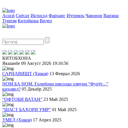
Асосӣ
Сиёсат
Иқтисод
Фарҳанг
Иҷтимоъ
Ҷавонон
Варзиш
Туризм
Китобхона
Видео
КИТОБХОНА
Якшанбе
09 Август 2026
19:16:56
САРНАВИШТ (Ҳикоя)
13 Феврал 2026
НОМ БА НОМ. Ғолибони имсолаи озмуни “Фурӯғ...”
киҳоянд?
05 Декабр 2025
“ОФТОБИ ВАТАН”
23 Май 2025
“ШАСТ БАҲОРИ УМР”
01 Май 2025
УМЕД (Ҳикоя)
17 Апрел 2025