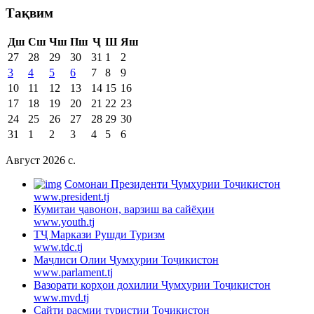
Тақвим
Дш
Сш
Чш
Пш
Ҷ
Ш
Яш
27
28
29
30
31
1
2
3
4
5
6
7
8
9
10
11
12
13
14
15
16
17
18
19
20
21
22
23
24
25
26
27
28
29
30
31
1
2
3
4
5
6
Август 2026 c.
Cомонаи Президенти Ҷумҳурии Тоҷикистон
www.president.tj
Кумитаи ҷавонон, варзиш ва сайёҳии
www.youth.tj
ТҶ Маркази Рушди Туризм
www.tdc.tj
Маҷлиси Олии Ҷумҳурии Тоҷикистон
www.parlament.tj
Вазорати корҳои дохилии Ҷумҳурии Тоҷикистон
www.mvd.tj
Сайти расмии туристии Тоҷикистон