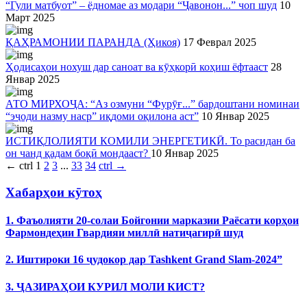
“Гули матбуот” – ёдномае аз модари “Ҷавонон...” чоп шуд
10
Март 2025
ҚАҲРАМОНИИ ПАРАНДА (Ҳикоя)
17 Феврал 2025
Ҳодисаҳои нохуш дар саноат ва кӯҳкорӣ коҳиш ёфтааст
28
Январ 2025
АТО МИРХОҶА: “Аз озмуни “Фурӯғ...” бардоштани номинаи
“эҷоди назму наср” иқдоми оқилона аст”
10 Январ 2025
ИСТИҚЛОЛИЯТИ КОМИЛИ ЭНЕРГЕТИКӢ. То расидан ба
он чанд қадам боқӣ мондааст?
10 Январ 2025
←
ctrl
1
2
3
...
33
34
ctrl
→
Хабарҳои кӯтоҳ
1. Фаъолияти 20-солаи Бойгонии марказии Раёсати корҳои
Фармондеҳии Гвардияи миллӣ натиҷагирӣ шуд
2. Иштироки 16 ҷудокор дар Tashkent Grand Slam-2024”
3. ҶАЗИРАҲОИ КУРИЛ МОЛИ КИСТ?