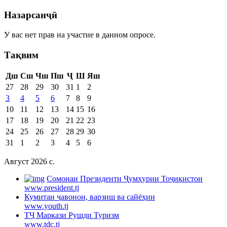
Назарсанҷӣ
У вас нет прав на участие в данном опросе.
Тақвим
Дш
Сш
Чш
Пш
Ҷ
Ш
Яш
27
28
29
30
31
1
2
3
4
5
6
7
8
9
10
11
12
13
14
15
16
17
18
19
20
21
22
23
24
25
26
27
28
29
30
31
1
2
3
4
5
6
Август 2026 c.
Cомонаи Президенти Ҷумҳурии Тоҷикистон
www.president.tj
Кумитаи ҷавонон, варзиш ва сайёҳии
www.youth.tj
ТҶ Маркази Рушди Туризм
www.tdc.tj