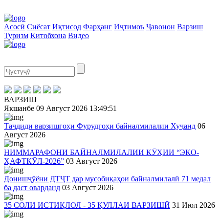
Асосӣ
Сиёсат
Иқтисод
Фарҳанг
Иҷтимоъ
Ҷавонон
Варзиш
Туризм
Китобхона
Видео
ВАРЗИШ
Якшанбе
09 Август 2026
13:49:51
Таҷдиди варзишгоҳи Фурудгоҳи байналмилалии Хуҷанд
06
Август 2026
НИММАРАФОНИ БАЙНАЛМИЛАЛИИ КӮҲИИ “ЭКО-
ҲАФТКӮЛ-2026”
03 Август 2026
Донишҷӯёни ДТҶТ дар мусобиқаҳои байналмилалӣ 71 медал
ба даст оварданд
03 Август 2026
35 СОЛИ ИСТИҚЛОЛ - 35 ҚУЛЛАИ ВАРЗИШӢ
31 Июл 2026