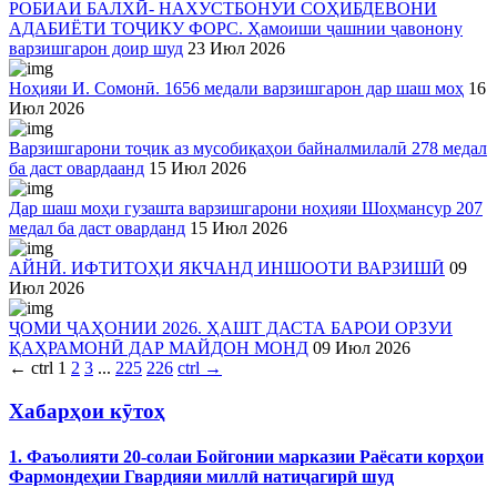
РОБИАИ БАЛХӢ- НАХУСТБОНУИ СОҲИБДЕВОНИ
АДАБИЁТИ ТОҶИКУ ФОРС. Ҳамоиши ҷашнии ҷавонону
варзишгарон доир шуд
23 Июл 2026
Ноҳияи И. Сомонӣ. 1656 медали варзишгарон дар шаш моҳ
16
Июл 2026
Варзишгарони тоҷик аз мусобиқаҳои байналмилалӣ 278 медал
ба даст овардаанд
15 Июл 2026
Дар шаш моҳи гузашта варзишгарони ноҳияи Шоҳмансур 207
медал ба даст оварданд
15 Июл 2026
АЙНӢ. ИФТИТОҲИ ЯКЧАНД ИНШООТИ ВАРЗИШӢ
09
Июл 2026
ҶОМИ ҶАҲОНИИ 2026. ҲАШТ ДАСТА БАРОИ ОРЗУИ
ҚАҲРАМОНӢ ДАР МАЙДОН МОНД
09 Июл 2026
←
ctrl
1
2
3
...
225
226
ctrl
→
Хабарҳои кӯтоҳ
1. Фаъолияти 20-солаи Бойгонии марказии Раёсати корҳои
Фармондеҳии Гвардияи миллӣ натиҷагирӣ шуд