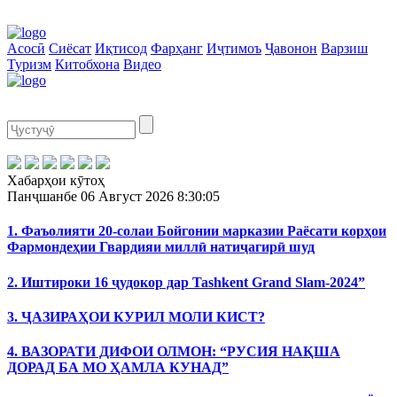
Асосӣ
Сиёсат
Иқтисод
Фарҳанг
Иҷтимоъ
Ҷавонон
Варзиш
Туризм
Китобхона
Видео
Хабарҳои кӯтоҳ
Панҷшанбе
06 Август 2026
8:30:05
1. Фаъолияти 20-солаи Бойгонии марказии Раёсати корҳои
Фармондеҳии Гвардияи миллӣ натиҷагирӣ шуд
2. Иштироки 16 ҷудокор дар Tashkent Grand Slam-2024”
3. ҶАЗИРАҲОИ КУРИЛ МОЛИ КИСТ?
4. ВАЗОРАТИ ДИФОИ ОЛМОН: “РУСИЯ НАҚША
ДОРАД БА МО ҲАМЛА КУНАД”