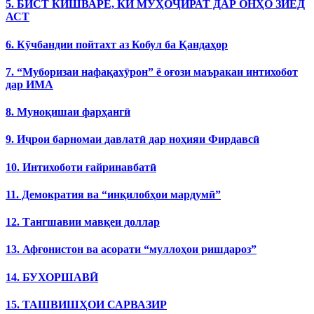
5. БИСТ КИШВАРЕ, КИ МУҲОҶИРАТ ДАР ОНҲО ЗИЁД
АСТ
6. Кӯчбандии пойтахт аз Кобул ба Қандаҳор
7. “Муборизаи нафақахӯрон” ё оғози маъракаи интихобот
дар ИМА
8. Муноқишаи фарҳангӣ
9. Иҷрои барномаи давлатӣ дар ноҳияи Фирдавсӣ
10. Интихоботи ғайринавбатӣ
11. Демократия ва “инқилобҳои мардумӣ”
12. Тангшавии мавқеи доллар
13. Афғонистон ва асорати “муллоҳои ришдароз”
14. БУХОРШАВӢ
15. ТАШВИШҲОИ САРВАЗИР