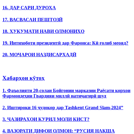
16. ДАР САРИ ДУРОҲА
17. ВАСВАСАИ ПЕШТОЗӢ
18. ҲУКУМАТИ НАВИ ОЛМОНИҲО
19. Интихоботи президентӣ дар Фаронса: Кӣ ғолиб меояд?
20. МОҶАРОИ НАЗДИСАРҲАДӢ
Хабарҳои кӯтоҳ
1. Фаъолияти 20-солаи Бойгонии марказии Раёсати корҳои
Фармондеҳии Гвардияи миллӣ натиҷагирӣ шуд
2. Иштироки 16 ҷудокор дар Tashkent Grand Slam-2024”
3. ҶАЗИРАҲОИ КУРИЛ МОЛИ КИСТ?
4. ВАЗОРАТИ ДИФОИ ОЛМОН: “РУСИЯ НАҚША