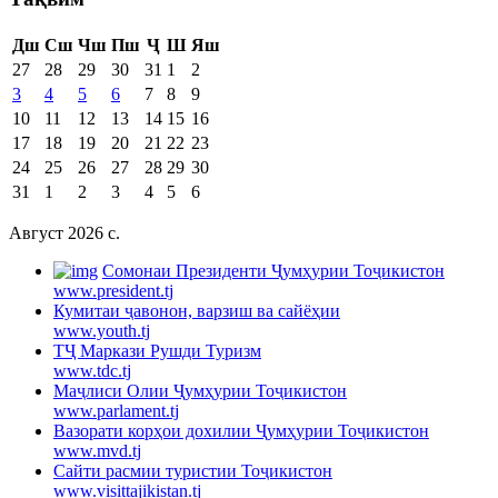
Дш
Сш
Чш
Пш
Ҷ
Ш
Яш
27
28
29
30
31
1
2
3
4
5
6
7
8
9
10
11
12
13
14
15
16
17
18
19
20
21
22
23
24
25
26
27
28
29
30
31
1
2
3
4
5
6
Август 2026 c.
Cомонаи Президенти Ҷумҳурии Тоҷикистон
www.president.tj
Кумитаи ҷавонон, варзиш ва сайёҳии
www.youth.tj
ТҶ Маркази Рушди Туризм
www.tdc.tj
Маҷлиси Олии Ҷумҳурии Тоҷикистон
www.parlament.tj
Вазорати корҳои дохилии Ҷумҳурии Тоҷикистон
www.mvd.tj
Сайти расмии туристии Тоҷикистон
www.visittajikistan.tj