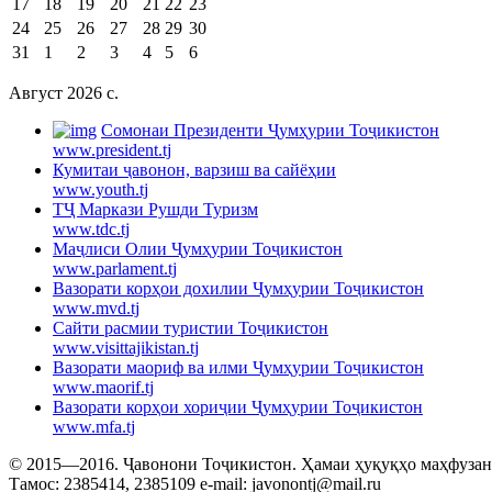
17
18
19
20
21
22
23
24
25
26
27
28
29
30
31
1
2
3
4
5
6
Август 2026 c.
Cомонаи Президенти Ҷумҳурии Тоҷикистон
www.president.tj
Кумитаи ҷавонон, варзиш ва сайёҳии
www.youth.tj
ТҶ Маркази Рушди Туризм
www.tdc.tj
Маҷлиси Олии Ҷумҳурии Тоҷикистон
www.parlament.tj
Вазорати корҳои дохилии Ҷумҳурии Тоҷикистон
www.mvd.tj
Сайти расмии туристии Тоҷикистон
www.visittajikistan.tj
Вазорати маориф ва илми Ҷумҳурии Тоҷикистон
www.maorif.tj
Вазорати корҳои хориҷии Ҷумҳурии Тоҷикистон
www.mfa.tj
© 2015—2016. Ҷавонони Тоҷикистон. Ҳамаи ҳуқуқҳо маҳфузанд.
Тамос: 2385414, 2385109 e-mail: javonontj@mail.ru