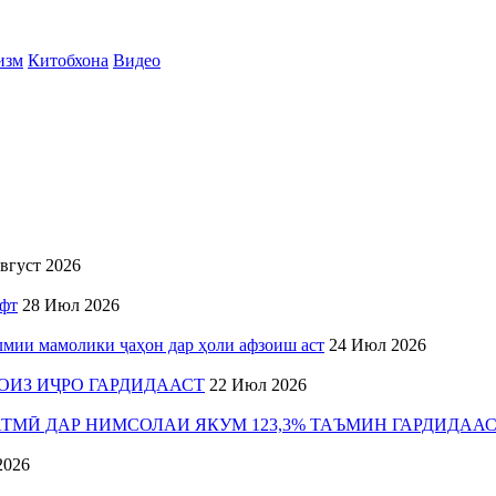
изм
Китобхона
Видео
вгуст 2026
ёфт
28 Июл 2026
мии мамолики ҷаҳон дар ҳоли афзоиш аст
24 Июл 2026
ОИЗ ИҶРО ГАРДИДААСТ
22 Июл 2026
ТМӢ ДАР НИМСОЛАИ ЯКУМ 123,3% ТАЪМИН ГАРДИДАА
2026