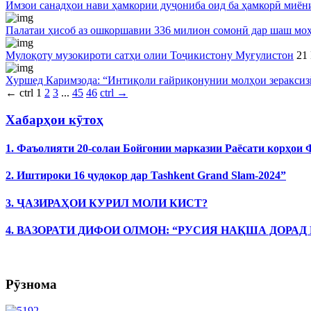
Имзои санадҳои нави ҳамкории дуҷониба оид ба ҳамкорӣ миё
Палатаи ҳисоб аз ошкоршавии 336 милион сомонӣ дар шаш моҳ
Мулоқоту музокироти сатҳи олии Тоҷикистону Муғулистон
21
Хуршед Каримзода: “Интиқоли ғайриқонунии молҳои зераксиз
←
ctrl
1
2
3
...
45
46
ctrl
→
Хабарҳои кӯтоҳ
1. Фаъолияти 20-солаи Бойгонии марказии Раёсати корҳои
2. Иштироки 16 ҷудокор дар Tashkent Grand Slam-2024”
3. ҶАЗИРАҲОИ КУРИЛ МОЛИ КИСТ?
4. ВАЗОРАТИ ДИФОИ ОЛМОН: “РУСИЯ НАҚША ДОРАД
Рӯзнома