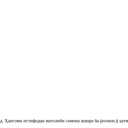
 Ҳангоми истифодаи матолиби сомона ишора ба javonon.tj ҳатм