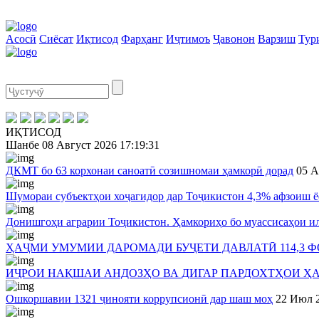
Асосӣ
Сиёсат
Иқтисод
Фарҳанг
Иҷтимоъ
Ҷавонон
Варзиш
Тур
ИҚТИСОД
Шанбе
08 Август 2026
17:19:32
ДКМТ бо 63 корхонаи саноатӣ созишномаи ҳамкорӣ дорад
05 А
Шумораи субъектҳои хоҷагидор дар Тоҷикистон 4,3% афзоиш 
Донишгоҳи аграрии Тоҷикистон. Ҳамкориҳо бо муассисаҳои ил
ҲАҶМИ УМУМИИ ДАРОМАДИ БУҶЕТИ ДАВЛАТӢ 114,3 Ф
ИҶРОИ НАҚШАИ АНДОЗҲО ВА ДИГАР ПАРДОХТҲОИ ҲА
Ошкоршавии 1321 ҷинояти коррупсионӣ дар шаш моҳ
22 Июл 