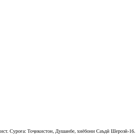
ист. Суроға: Тоҷикистон, Душанбе, хиёбони Саъдӣ Шерозӣ-16.