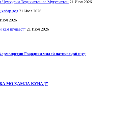
ни Ҷумҳурии Тоҷикистон ва Муғулистон
21 Июл 2026
 хабар дод
21 Июл 2026
 Июл 2026
ӣ кам шудааст”
21 Июл 2026
 Фармондеҳии Гвардияи миллӣ натиҷагирӣ шуд
 БА МО ҲАМЛА КУНАД”