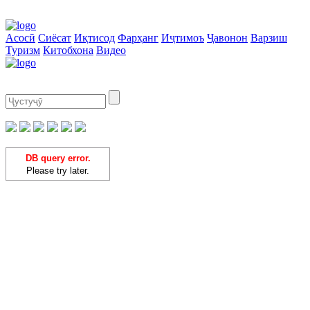
Асосӣ
Сиёсат
Иқтисод
Фарҳанг
Иҷтимоъ
Ҷавонон
Варзиш
Туризм
Китобхона
Видео
DB query error.
Please try later.