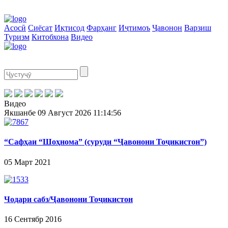
Асосӣ
Сиёсат
Иқтисод
Фарҳанг
Иҷтимоъ
Ҷавонон
Варзиш
Туризм
Китобхона
Видео
Видео
Якшанбе
09 Август 2026
11:14:56
“Сафҳаи “Шоҳнома” (суруди “Ҷавонони Тоҷикистон”)
05 Март 2021
Чодари сабз/Ҷавонони Тоҷикистон
16 Сентябр 2016