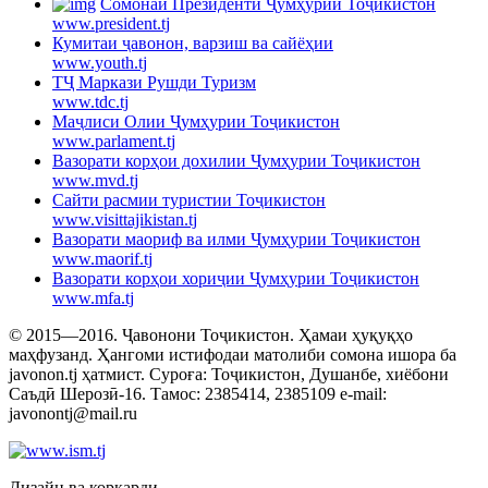
Cомонаи Президенти Ҷумҳурии Тоҷикистон
www.president.tj
Кумитаи ҷавонон, варзиш ва сайёҳии
www.youth.tj
ТҶ Маркази Рушди Туризм
www.tdc.tj
Маҷлиси Олии Ҷумҳурии Тоҷикистон
www.parlament.tj
Вазорати корҳои дохилии Ҷумҳурии Тоҷикистон
www.mvd.tj
Сайти расмии туристии Тоҷикистон
www.visittajikistan.tj
Вазорати маориф ва илми Ҷумҳурии Тоҷикистон
www.maorif.tj
Вазорати корҳои хориҷии Ҷумҳурии Тоҷикистон
www.mfa.tj
© 2015—2016. Ҷавонони Тоҷикистон. Ҳамаи ҳуқуқҳо
маҳфузанд. Ҳангоми истифодаи матолиби сомона ишора ба
javonon.tj ҳатмист. Суроға: Тоҷикистон, Душанбе, хиёбони
Саъдӣ Шерозӣ-16. Тамос: 2385414, 2385109 e-mail:
javonontj@mail.ru
Дизайн ва коркарди —