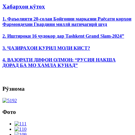
Хабарҳои кӯтоҳ
1. Фаъолияти 20-солаи Бойгонии марказии Раёсати корҳои
Фармондеҳии Гвардияи миллӣ натиҷагирӣ шуд
2. Иштироки 16 ҷудокор дар Tashkent Grand Slam-2024”
3. ҶАЗИРАҲОИ КУРИЛ МОЛИ КИСТ?
4. ВАЗОРАТИ ДИФОИ ОЛМОН: “РУСИЯ НАҚША
ДОРАД БА МО ҲАМЛА КУНАД”
Рӯзнома
Фото