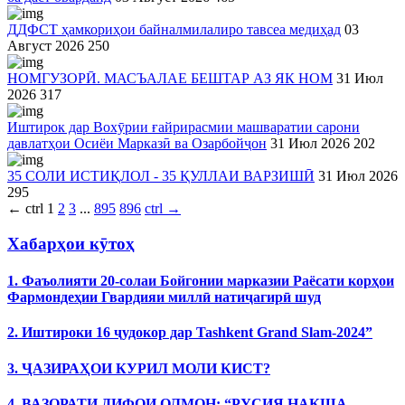
ДДФСТ ҳамкориҳои байналмилалиро тавсеа медиҳад
03
Август 2026
250
НОМГУЗОРӢ. МАСЪАЛАЕ БЕШТАР АЗ ЯК НОМ
31 Июл
2026
317
Иштирок дар Вохӯрии ғайрирасмии машваратии сарони
давлатҳои Осиёи Марказӣ ва Озарбойҷон
31 Июл 2026
202
35 СОЛИ ИСТИҚЛОЛ - 35 ҚУЛЛАИ ВАРЗИШӢ
31 Июл 2026
295
←
ctrl
1
2
3
...
895
896
ctrl
→
Хабарҳои кӯтоҳ
1. Фаъолияти 20-солаи Бойгонии марказии Раёсати корҳои
Фармондеҳии Гвардияи миллӣ натиҷагирӣ шуд
2. Иштироки 16 ҷудокор дар Tashkent Grand Slam-2024”
3. ҶАЗИРАҲОИ КУРИЛ МОЛИ КИСТ?
4. ВАЗОРАТИ ДИФОИ ОЛМОН: “РУСИЯ НАҚША