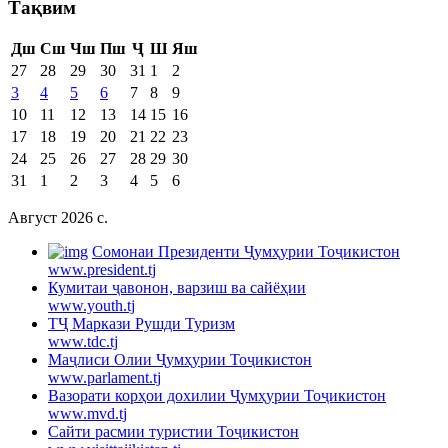
Тақвим
Дш
Сш
Чш
Пш
Ҷ
Ш
Яш
27
28
29
30
31
1
2
3
4
5
6
7
8
9
10
11
12
13
14
15
16
17
18
19
20
21
22
23
24
25
26
27
28
29
30
31
1
2
3
4
5
6
Август 2026 c.
Cомонаи Президенти Ҷумҳурии Тоҷикистон
www.president.tj
Кумитаи ҷавонон, варзиш ва сайёҳии
www.youth.tj
ТҶ Маркази Рушди Туризм
www.tdc.tj
Маҷлиси Олии Ҷумҳурии Тоҷикистон
www.parlament.tj
Вазорати корҳои дохилии Ҷумҳурии Тоҷикистон
www.mvd.tj
Сайти расмии туристии Тоҷикистон