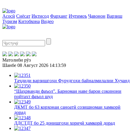
Асосӣ
Сиёсат
Иқтисод
Фарҳанг
Иҷтимоъ
Ҷавонон
Варзиш
Туризм
Китобхона
Видео
Матолиби рӯз
Шанбе
08 Август 2026
14:13:59
Таҷдиди варзишгоҳи Фурудгоҳи байналмилалии Хуҷанд
“Шаҳрванди фаъол”. Барномаи наве барои сокинони
пойтахт фаъол шуд
ДКМТ бо 63 корхонаи саноатӣ созишномаи ҳамкорӣ
дорад
ДДСТДТ бо 25 донишгоҳи хориҷӣ ҳамкорӣ дорад