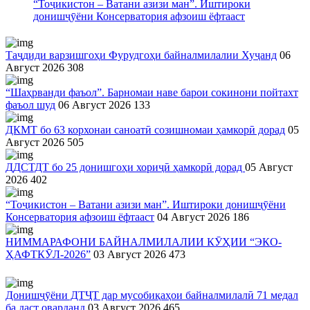
“Тоҷикистон – Ватани азизи ман”. Иштироки
донишҷӯёни Консерватория афзоиш ёфтааст
Таҷдиди варзишгоҳи Фурудгоҳи байналмилалии Хуҷанд
06
Август 2026
308
“Шаҳрванди фаъол”. Барномаи наве барои сокинони пойтахт
фаъол шуд
06 Август 2026
133
ДКМТ бо 63 корхонаи саноатӣ созишномаи ҳамкорӣ дорад
05
Август 2026
505
ДДСТДТ бо 25 донишгоҳи хориҷӣ ҳамкорӣ дорад
05 Август
2026
402
“Тоҷикистон – Ватани азизи ман”. Иштироки донишҷӯёни
Консерватория афзоиш ёфтааст
04 Август 2026
186
НИММАРАФОНИ БАЙНАЛМИЛАЛИИ КӮҲИИ “ЭКО-
ҲАФТКӮЛ-2026”
03 Август 2026
473
Донишҷӯёни ДТҶТ дар мусобиқаҳои байналмилалӣ 71 медал
ба даст оварданд
03 Август 2026
465