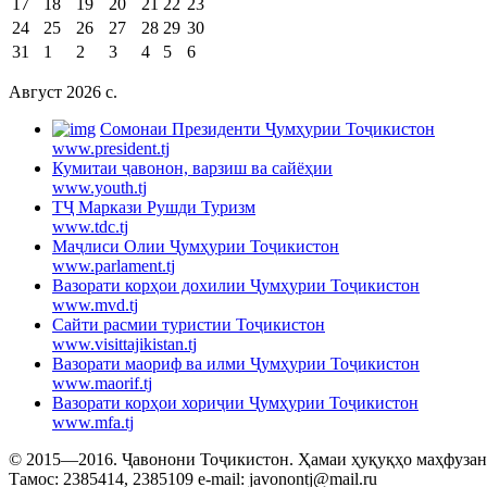
17
18
19
20
21
22
23
24
25
26
27
28
29
30
31
1
2
3
4
5
6
Август 2026 c.
Cомонаи Президенти Ҷумҳурии Тоҷикистон
www.president.tj
Кумитаи ҷавонон, варзиш ва сайёҳии
www.youth.tj
ТҶ Маркази Рушди Туризм
www.tdc.tj
Маҷлиси Олии Ҷумҳурии Тоҷикистон
www.parlament.tj
Вазорати корҳои дохилии Ҷумҳурии Тоҷикистон
www.mvd.tj
Сайти расмии туристии Тоҷикистон
www.visittajikistan.tj
Вазорати маориф ва илми Ҷумҳурии Тоҷикистон
www.maorif.tj
Вазорати корҳои хориҷии Ҷумҳурии Тоҷикистон
www.mfa.tj
© 2015—2016. Ҷавонони Тоҷикистон. Ҳамаи ҳуқуқҳо маҳфузанд.
Тамос: 2385414, 2385109 e-mail: javonontj@mail.ru