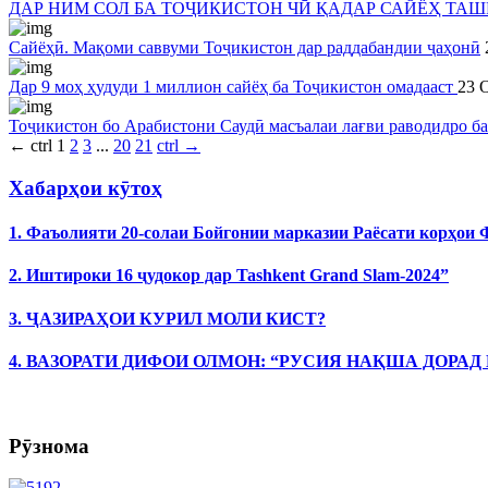
ДАР НИМ СОЛ БА ТОҶИКИСТОН ЧӢ ҚАДАР САЙЁҲ ТАШ
Сайёҳӣ. Мақоми саввуми Тоҷикистон дар раддабандии ҷаҳонӣ
Дар 9 моҳ ҳудуди 1 миллион сайёҳ ба Тоҷикистон омадааст
23 
Тоҷикистон бо Арабистони Саудӣ масъалаи лағви раводидро ба
←
ctrl
1
2
3
...
20
21
ctrl
→
Хабарҳои кӯтоҳ
1. Фаъолияти 20-солаи Бойгонии марказии Раёсати корҳои
2. Иштироки 16 ҷудокор дар Tashkent Grand Slam-2024”
3. ҶАЗИРАҲОИ КУРИЛ МОЛИ КИСТ?
4. ВАЗОРАТИ ДИФОИ ОЛМОН: “РУСИЯ НАҚША ДОРАД
Рӯзнома