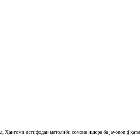
 Ҳангоми истифодаи матолиби сомона ишора ба javonon.tj ҳатм