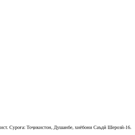
ист. Суроға: Тоҷикистон, Душанбе, хиёбони Саъдӣ Шерозӣ-16.