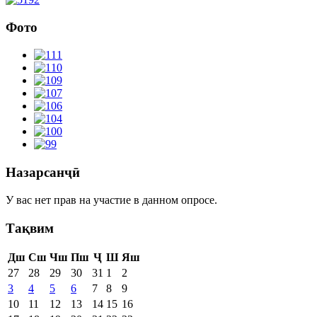
Фото
Назарсанҷӣ
У вас нет прав на участие в данном опросе.
Тақвим
Дш
Сш
Чш
Пш
Ҷ
Ш
Яш
27
28
29
30
31
1
2
3
4
5
6
7
8
9
10
11
12
13
14
15
16