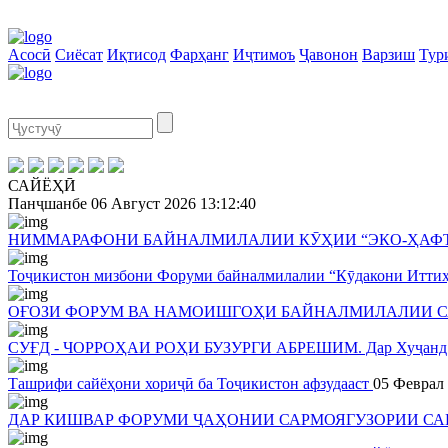
Асосӣ
Сиёсат
Иқтисод
Фарҳанг
Иҷтимоъ
Ҷавонон
Варзиш
Тур
САЙЁҲӢ
Панҷшанбе
06 Август 2026
13:12:40
НИММАРАФОНИ БАЙНАЛМИЛАЛИИ КӮҲИИ “ЭКО-ҲАФТК
Тоҷикистон мизбони Форуми байналмилалии “Кӯдакони Итти
ОҒОЗИ ФОРУМ ВА НАМОИШГОҲИ БАЙНАЛМИЛАЛИИ С
СУҒД - ЧОРРОҲАИ РОҲИ БУЗУРГИ АБРЕШИМ. Дар Хуҷанд фор
Ташрифи сайёҳони хориҷӣ ба Тоҷикистон афзудааст
05 Феврал
ДАР КИШВАР ФОРУМИ ҶАҲОНИИ САРМОЯГУЗОРИИ СА