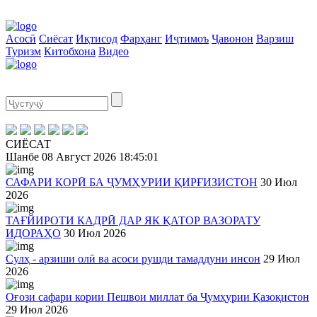
Асосӣ
Сиёсат
Иқтисод
Фарҳанг
Иҷтимоъ
Ҷавонон
Варзиш
Туризм
Китобхона
Видео
СИЁСАТ
Шанбе
08 Август 2026
18:45:02
САФАРИ КОРӢ БА ҶУМҲУРИИ ҚИРҒИЗИСТОН
30 Июл
2026
ТАҒЙИРОТИ КАДРӢ ДАР ЯК ҚАТОР ВАЗОРАТУ
ИДОРАҲО
30 Июл 2026
Сулҳ - арзиши олӣ ва асоси рушди тамаддуни инсон
29 Июл
2026
Оғози сафари кории Пешвои миллат ба Ҷумҳурии Қазоқистон
29 Июл 2026