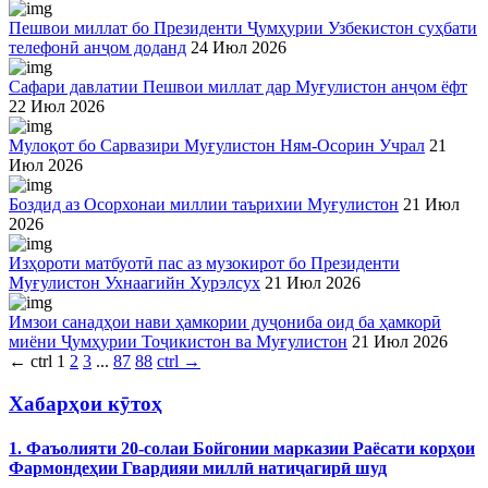
Пешвои миллат бо Президенти Ҷумҳурии Узбекистон суҳбати
телефонӣ анҷом доданд
24 Июл 2026
Сафари давлатии Пешвои миллат дар Муғулистон анҷом ёфт
22 Июл 2026
Мулоқот бо Сарвазири Муғулистон Ням-Осорин Учрал
21
Июл 2026
Боздид аз Осорхонаи миллии таърихии Муғулистон
21 Июл
2026
Изҳороти матбуотӣ пас аз музокирот бо Президенти
Муғулистон Ухнаагийн Хурэлсух
21 Июл 2026
Имзои санадҳои нави ҳамкории дуҷониба оид ба ҳамкорӣ
миёни Ҷумҳурии Тоҷикистон ва Муғулистон
21 Июл 2026
←
ctrl
1
2
3
...
87
88
ctrl
→
Хабарҳои кӯтоҳ
1. Фаъолияти 20-солаи Бойгонии марказии Раёсати корҳои
Фармондеҳии Гвардияи миллӣ натиҷагирӣ шуд