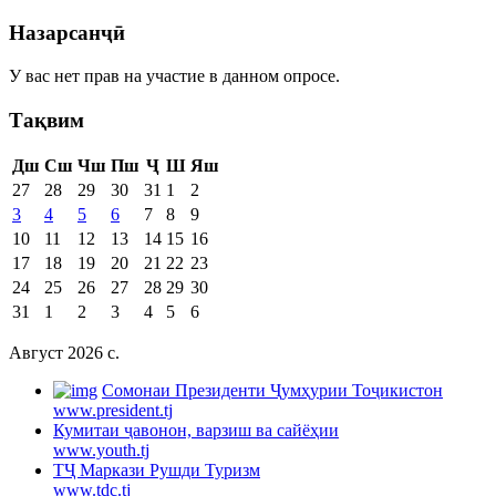
Назарсанҷӣ
У вас нет прав на участие в данном опросе.
Тақвим
Дш
Сш
Чш
Пш
Ҷ
Ш
Яш
27
28
29
30
31
1
2
3
4
5
6
7
8
9
10
11
12
13
14
15
16
17
18
19
20
21
22
23
24
25
26
27
28
29
30
31
1
2
3
4
5
6
Август 2026 c.
Cомонаи Президенти Ҷумҳурии Тоҷикистон
www.president.tj
Кумитаи ҷавонон, варзиш ва сайёҳии
www.youth.tj
ТҶ Маркази Рушди Туризм
www.tdc.tj