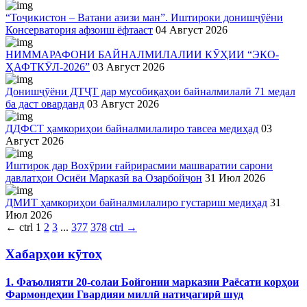
“Тоҷикистон – Ватани азизи ман”. Иштироки донишҷӯёни
Консерватория афзоиш ёфтааст
04 Август 2026
НИММАРАФОНИ БАЙНАЛМИЛАЛИИ КӮҲИИ “ЭКО-
ҲАФТКӮЛ-2026”
03 Август 2026
Донишҷӯёни ДТҶТ дар мусобиқаҳои байналмилалӣ 71 медал
ба даст оварданд
03 Август 2026
ДДФСТ ҳамкориҳои байналмилалиро тавсеа медиҳад
03
Август 2026
Иштирок дар Вохӯрии ғайрирасмии машваратии сарони
давлатҳои Осиёи Марказӣ ва Озарбойҷон
31 Июл 2026
ДМИТ ҳамкориҳои байналмилалиро густариш медиҳад
31
Июл 2026
←
ctrl
1
2
3
...
377
378
ctrl
→
Хабарҳои кӯтоҳ
1. Фаъолияти 20-солаи Бойгонии марказии Раёсати корҳои
Фармондеҳии Гвардияи миллӣ натиҷагирӣ шуд