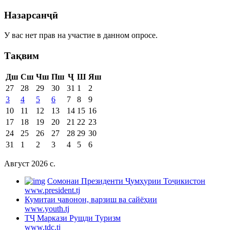
Назарсанҷӣ
У вас нет прав на участие в данном опросе.
Тақвим
Дш
Сш
Чш
Пш
Ҷ
Ш
Яш
27
28
29
30
31
1
2
3
4
5
6
7
8
9
10
11
12
13
14
15
16
17
18
19
20
21
22
23
24
25
26
27
28
29
30
31
1
2
3
4
5
6
Август 2026 c.
Cомонаи Президенти Ҷумҳурии Тоҷикистон
www.president.tj
Кумитаи ҷавонон, варзиш ва сайёҳии
www.youth.tj
ТҶ Маркази Рушди Туризм
www.tdc.tj