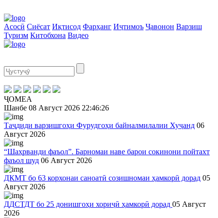
Асосӣ
Сиёсат
Иқтисод
Фарҳанг
Иҷтимоъ
Ҷавонон
Варзиш
Туризм
Китобхона
Видео
ҶОМЕА
Шанбе
08 Август 2026
22:46:26
Таҷдиди варзишгоҳи Фурудгоҳи байналмилалии Хуҷанд
06
Август 2026
“Шаҳрванди фаъол”. Барномаи наве барои сокинони пойтахт
фаъол шуд
06 Август 2026
ДКМТ бо 63 корхонаи саноатӣ созишномаи ҳамкорӣ дорад
05
Август 2026
ДДСТДТ бо 25 донишгоҳи хориҷӣ ҳамкорӣ дорад
05 Август
2026