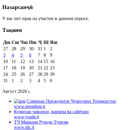
Назарсанҷӣ
У вас нет прав на участие в данном опросе.
Тақвим
Дш
Сш
Чш
Пш
Ҷ
Ш
Яш
27
28
29
30
31
1
2
3
4
5
6
7
8
9
10
11
12
13
14
15
16
17
18
19
20
21
22
23
24
25
26
27
28
29
30
31
1
2
3
4
5
6
Август 2026 c.
Cомонаи Президенти Ҷумҳурии Тоҷикистон
www.president.tj
Кумитаи ҷавонон, варзиш ва сайёҳии
www.youth.tj
ТҶ Маркази Рушди Туризм
www.tdc.tj