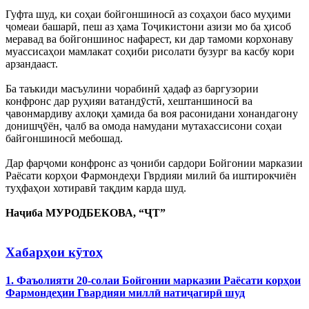
Гуфта шуд, ки соҳаи бойгоншиносӣ аз соҳаҳои басо муҳими
ҷомеаи башарӣ, пеш аз ҳама Тоҷикистони азизи мо ба ҳисоб
меравад ва бойгоншинос нафарест, ки дар тамоми корхонаву
муассисаҳои мамлакат соҳиби рисолати бузург ва касбу кори
арзандааст.
Ба таъкиди масъулини чорабинӣ ҳадаф аз баргузории
конфронс дар руҳияи ватандӯстӣ, хештаншиносӣ ва
ҷавонмардиву ахлоқи ҳамида ба воя расонидани хонандагону
донишҷӯён, ҷалб ва омода намудани мутахассисони соҳаи
байгоншиносӣ мебошад.
Дар фарҷоми конфронс аз ҷониби сардори Бойгонии марказии
Раёсати корҳои Фармондеҳи Гврдияи милиӣ ба иштирокчиён
туҳфаҳои хотиравӣ тақдим карда шуд.
Наҷиба МУРОДБЕКОВА, “ҶТ”
Хабарҳои кӯтоҳ
1. Фаъолияти 20-солаи Бойгонии марказии Раёсати корҳои
Фармондеҳии Гвардияи миллӣ натиҷагирӣ шуд