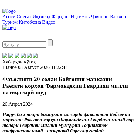
Асосӣ
Сиёсат
Иқтисод
Фарҳанг
Иҷтимоъ
Ҷавонон
Варзиш
Туризм
Китобхона
Видео
Хабарҳои кӯтоҳ
Шанбе
08 Август 2026
11:22:44
Фаъолияти 20-солаи Бойгонии марказии
Раёсати корҳои Фармондеҳии Гвардияи миллӣ
натиҷагирӣ шуд
26 Апрел 2024
Имрӯз ба хотири бистумин солгарди фаъолияти Бойгонии
марказии Раёсати корҳои Фармондеҳии Гвардияи миллӣ дар
толори Гвардияи миллии Ҷумҳурии Тоҷикистон
конфронсияи илмӣ - назариявӣ баргузор гардид.