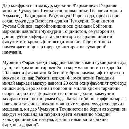
Дар конфронсияи мазкур, муовини Фармондеҳи Гвардияи
миллии Ҷумҳурии Тоҷикистон полковники Гвардияи миллӣ
Аҳмадзода Баҳриддин, Раҳмонқул Шарифзода, профессори
соҳаи ҳуқуқ дар Вазорати адлияи Ҷумҳурии Тоҷикистон,
Рустам Обидов, сарбойгонишиноси филиали Бойгонии
марказии давлатии Ҷумҳурии Тоҷикистон, омӯзгорон ва
донишҷӯёни кафедраи таърихнигорӣ ва архившиносии
факултети таърихи Донишгоҳи миллии Тоҷикистон ва
намояндагони дигар идораҳо иштирок ва суханронӣ
намуданд.
Муовини Фармондеҳи Гвардияи миллӣ зимни суханронии худ
гуфт, ки “ҳамаи иштирокчиён ва корммандони ин соҳаро ба
20-солагии фаъолияти Бойгонӣ табрик намуда, ифтихор аз он
мекунам, ки дар Раёсати корҳои Фармондеҳии Гвардияи
миллӣ маркази мазкур давоми 20 соли охир фаъолият хуби худ
нишон дод. Зеро хазинаи бойгонии миллӣ қисми таркибии
осори таърихӣ ва фарҳангии ватанию ҷаҳонӣ, ҳамчунин
захираи иттилоотии ҷомеа буда, ба таркиби он, сарфи назар аз
навъ, ҷои таъсис ва шакли моликият маҷмуи хуҷҷатҳое дохил
мешаванд, ки дар Ҷумҳурии Тоҷикистон ва берун аз ҳудуди он
маҳфуз мебошанд ва таърихи ҳаёти маънавию моддии
халқҳоро инъикос намуда, арзиши илмӣ ва таърихию
фарҳангӣ доранд”.