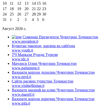
10
11
12
13
14
15
16
17
18
19
20
21
22
23
24
25
26
27
28
29
30
31
1
2
3
4
5
6
Август 2026 c.
Cомонаи Президенти Ҷумҳурии Тоҷикистон
www.president.tj
Кумитаи ҷавонон, варзиш ва сайёҳии
www.youth.tj
ТҶ Маркази Рушди Туризм
www.tdc.tj
Маҷлиси Олии Ҷумҳурии Тоҷикистон
www.parlament.tj
Вазорати корҳои дохилии Ҷумҳурии Тоҷикистон
www.mvd.tj
Сайти расмии туристии Тоҷикистон
www.visittajikistan.tj
Вазорати маориф ва илми Ҷумҳурии Тоҷикистон
www.maorif.tj
Вазорати корҳои хориҷии Ҷумҳурии Тоҷикистон
www.mfa.tj