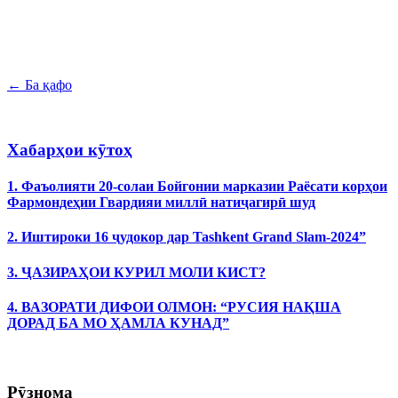
← Ба қафо
Хабарҳои кӯтоҳ
1. Фаъолияти 20-солаи Бойгонии марказии Раёсати корҳои
Фармондеҳии Гвардияи миллӣ натиҷагирӣ шуд
2. Иштироки 16 ҷудокор дар Tashkent Grand Slam-2024”
3. ҶАЗИРАҲОИ КУРИЛ МОЛИ КИСТ?
4. ВАЗОРАТИ ДИФОИ ОЛМОН: “РУСИЯ НАҚША
ДОРАД БА МО ҲАМЛА КУНАД”
Рӯзнома