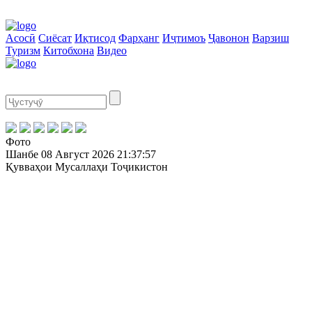
Асосӣ
Сиёсат
Иқтисод
Фарҳанг
Иҷтимоъ
Ҷавонон
Варзиш
Туризм
Китобхона
Видео
Фото
Шанбе
08 Август 2026
21:37:57
Қувваҳои Мусаллаҳи Тоҷикистон