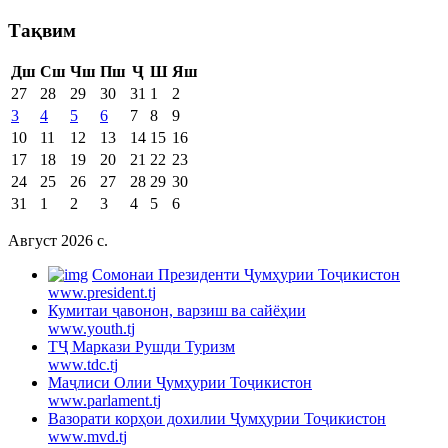
Тақвим
Дш
Сш
Чш
Пш
Ҷ
Ш
Яш
27
28
29
30
31
1
2
3
4
5
6
7
8
9
10
11
12
13
14
15
16
17
18
19
20
21
22
23
24
25
26
27
28
29
30
31
1
2
3
4
5
6
Август 2026 c.
Cомонаи Президенти Ҷумҳурии Тоҷикистон
www.president.tj
Кумитаи ҷавонон, варзиш ва сайёҳии
www.youth.tj
ТҶ Маркази Рушди Туризм
www.tdc.tj
Маҷлиси Олии Ҷумҳурии Тоҷикистон
www.parlament.tj
Вазорати корҳои дохилии Ҷумҳурии Тоҷикистон
www.mvd.tj