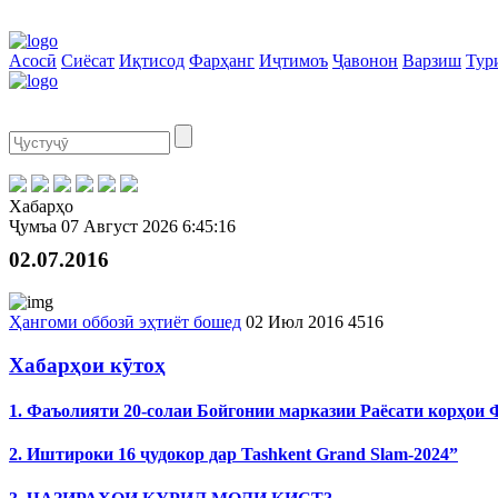
Асосӣ
Сиёсат
Иқтисод
Фарҳанг
Иҷтимоъ
Ҷавонон
Варзиш
Тур
Хабарҳо
Ҷумъа
07 Август 2026
6:45:16
02.07.2016
Ҳангоми оббозӣ эҳтиёт бошед
02 Июл 2016
4516
Хабарҳои кӯтоҳ
1. Фаъолияти 20-солаи Бойгонии марказии Раёсати корҳои
2. Иштироки 16 ҷудокор дар Tashkent Grand Slam-2024”