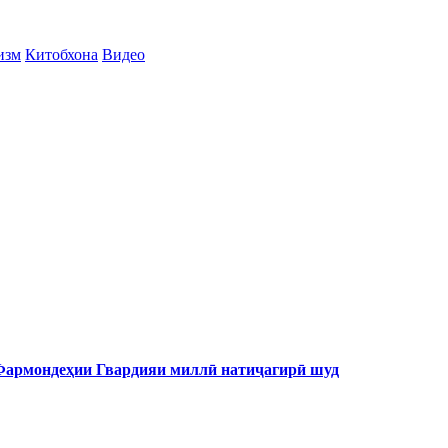
изм
Китобхона
Видео
 Фармондеҳии Гвардияи миллӣ натиҷагирӣ шуд