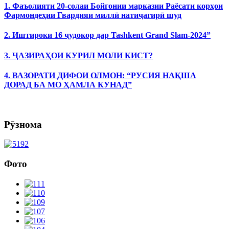
1. Фаъолияти 20-солаи Бойгонии марказии Раёсати корҳои
Фармондеҳии Гвардияи миллӣ натиҷагирӣ шуд
2. Иштироки 16 ҷудокор дар Tashkent Grand Slam-2024”
3. ҶАЗИРАҲОИ КУРИЛ МОЛИ КИСТ?
4. ВАЗОРАТИ ДИФОИ ОЛМОН: “РУСИЯ НАҚША
ДОРАД БА МО ҲАМЛА КУНАД”
Рӯзнома
Фото