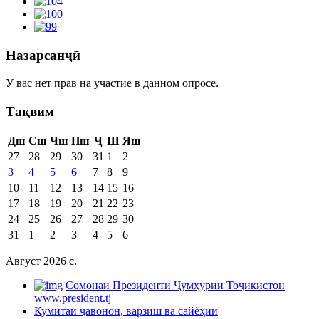
Назарсанҷӣ
У вас нет прав на участие в данном опросе.
Тақвим
Дш
Сш
Чш
Пш
Ҷ
Ш
Яш
27
28
29
30
31
1
2
3
4
5
6
7
8
9
10
11
12
13
14
15
16
17
18
19
20
21
22
23
24
25
26
27
28
29
30
31
1
2
3
4
5
6
Август 2026 c.
Cомонаи Президенти Ҷумҳурии Тоҷикистон
www.president.tj
Кумитаи ҷавонон, варзиш ва сайёҳии