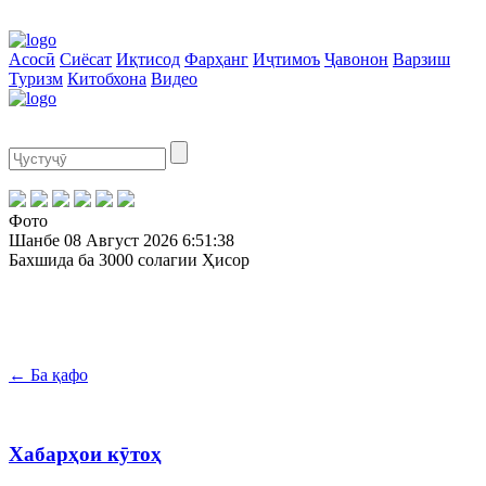
Асосӣ
Сиёсат
Иқтисод
Фарҳанг
Иҷтимоъ
Ҷавонон
Варзиш
Туризм
Китобхона
Видео
Фото
Шанбе
08 Август 2026
6:51:38
Бахшида ба 3000 солагии Ҳисор
← Ба қафо
Хабарҳои кӯтоҳ