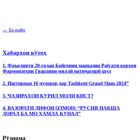
← Ба қафо
Хабарҳои кӯтоҳ
1. Фаъолияти 20-солаи Бойгонии марказии Раёсати корҳои
Фармондеҳии Гвардияи миллӣ натиҷагирӣ шуд
2. Иштироки 16 ҷудокор дар Tashkent Grand Slam-2024”
3. ҶАЗИРАҲОИ КУРИЛ МОЛИ КИСТ?
4. ВАЗОРАТИ ДИФОИ ОЛМОН: “РУСИЯ НАҚША
ДОРАД БА МО ҲАМЛА КУНАД”
Рӯзнома