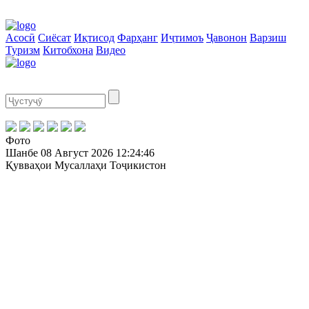
Асосӣ
Сиёсат
Иқтисод
Фарҳанг
Иҷтимоъ
Ҷавонон
Варзиш
Туризм
Китобхона
Видео
Фото
Шанбе
08 Август 2026
12:24:46
Қувваҳои Мусаллаҳи Тоҷикистон