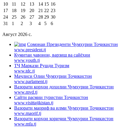
10
11
12
13
14
15
16
17
18
19
20
21
22
23
24
25
26
27
28
29
30
31
1
2
3
4
5
6
Август 2026 c.
Cомонаи Президенти Ҷумҳурии Тоҷикистон
www.president.tj
Кумитаи ҷавонон, варзиш ва сайёҳии
www.youth.tj
ТҶ Маркази Рушди Туризм
www.tdc.tj
Маҷлиси Олии Ҷумҳурии Тоҷикистон
www.parlament.tj
Вазорати корҳои дохилии Ҷумҳурии Тоҷикистон
www.mvd.tj
Сайти расмии туристии Тоҷикистон
www.visittajikistan.tj
Вазорати маориф ва илми Ҷумҳурии Тоҷикистон
www.maorif.tj
Вазорати корҳои хориҷии Ҷумҳурии Тоҷикистон
www.mfa.tj