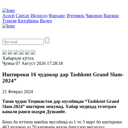
Асосӣ
Сиёсат
Иқтисод
Фарҳанг
Иҷтимоъ
Ҷавонон
Варзиш
Туризм
Китобхона
Видео
Хабарҳои кӯтоҳ
Ҷумъа
07 Август 2026
17:28:18
Иштироки 16 ҷудокор дар Tashkent Grand Slam-
2024”
21 Феврал 2024
Тими ҷудои Тоҷикистон дар мусобиқаи “Tashkent Grand
Slam-2024” иштирок мекунад. Хабар медиҳад телеграм
канали раиси шаҳри Душанбе.
Бино ба иттиои манбаъ мусобиқа аз 1 то 3 март бо иштироки
463 ҷудокор аз 70 кишвари ҷаҳон баргузор мегардад.