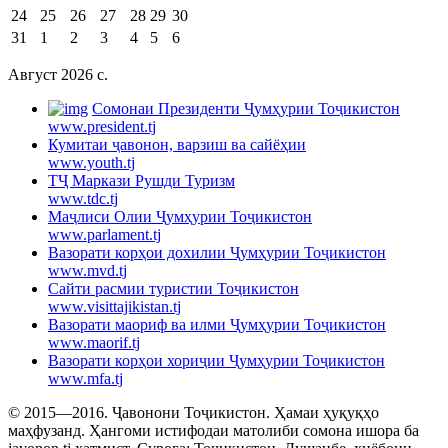
24
25
26
27
28
29
30
31
1
2
3
4
5
6
Август 2026 c.
Cомонаи Президенти Ҷумҳурии Тоҷикистон
www.president.tj
Кумитаи ҷавонон, варзиш ва сайёҳии
www.youth.tj
ТҶ Маркази Рушди Туризм
www.tdc.tj
Маҷлиси Олии Ҷумҳурии Тоҷикистон
www.parlament.tj
Вазорати корҳои дохилии Ҷумҳурии Тоҷикистон
www.mvd.tj
Сайти расмии туристии Тоҷикистон
www.visittajikistan.tj
Вазорати маориф ва илми Ҷумҳурии Тоҷикистон
www.maorif.tj
Вазорати корҳои хориҷии Ҷумҳурии Тоҷикистон
www.mfa.tj
© 2015—2016. Ҷавонони Тоҷикистон. Ҳамаи ҳуқуқҳо
маҳфузанд. Ҳангоми истифодаи матолиби сомона ишора ба