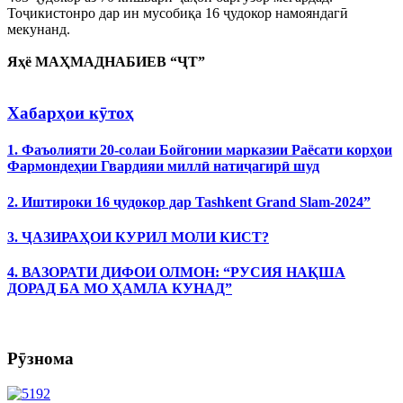
Тоҷикистонро дар ин мусобиқа 16 ҷудокор намояндагӣ
мекунанд.
Яҳё МАҲМАДНАБИЕВ “ҶТ”
Хабарҳои кӯтоҳ
1. Фаъолияти 20-солаи Бойгонии марказии Раёсати корҳои
Фармондеҳии Гвардияи миллӣ натиҷагирӣ шуд
2. Иштироки 16 ҷудокор дар Tashkent Grand Slam-2024”
3. ҶАЗИРАҲОИ КУРИЛ МОЛИ КИСТ?
4. ВАЗОРАТИ ДИФОИ ОЛМОН: “РУСИЯ НАҚША
ДОРАД БА МО ҲАМЛА КУНАД”
Рӯзнома