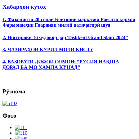
Хабарҳои кӯтоҳ
1. Фаъолияти 20-солаи Бойгонии марказии Раёсати корҳои
Фармондеҳии Гвардияи миллӣ натиҷагирӣ шуд
2. Иштироки 16 ҷудокор дар Tashkent Grand Slam-2024”
3. ҶАЗИРАҲОИ КУРИЛ МОЛИ КИСТ?
4. ВАЗОРАТИ ДИФОИ ОЛМОН: “РУСИЯ НАҚША
ДОРАД БА МО ҲАМЛА КУНАД”
Рӯзнома
Фото