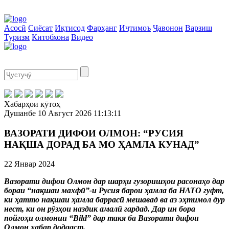
Асосӣ
Сиёсат
Иқтисод
Фарҳанг
Иҷтимоъ
Ҷавонон
Варзиш
Туризм
Китобхона
Видео
Хабарҳои кӯтоҳ
Душанбе
10 Август 2026
11:13:12
ВАЗОРАТИ ДИФОИ ОЛМОН: “РУСИЯ
НАҚША ДОРАД БА МО ҲАМЛА КУНАД”
22 Январ 2024
Вазорати дифои Олмон дар шарҳи гузоришҳои расонаҳо дар
бораи “нақшаи махфӣ”-и Русия барои ҳамла ба НАТО гуфт,
ки ҳатто нақшаи ҳамла баррасӣ мешавад ва аз эҳтимол дур
нест, ки он рӯзҳои наздик амалӣ гардад. Дар ин бора
пойгоҳи олмонии “Bild” дар такя ба Вазорати дифои
Олмон хабар додааст.