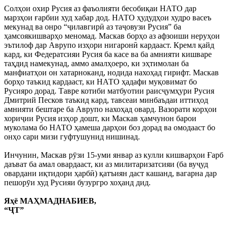
Солҳои охир Русия аз фаъолияти бесобиқаи НАТО дар
марзҳои ғарбии худ хабар дод. НАТО ҳудудҳои худро васеъ
мекунад ва онро “ҷилавгирӣ аз таҷовузи Русия” ба
ҳамсоякишварҳо меномад. Маскав борҳо аз афзоиши неруҳои
эътилоф дар Аврупо изҳори нигаронӣ кардааст. Кремл қайд
кард, ки Федератсияи Русия ба касе ва ба амнияти кишваре
таҳдид намекунад, аммо амалҳоеро, ки эҳтимолан ба
манфиатҳои он хатарноканд, нодида нахоҳад гирифт. Маскав
борҳо таъкид кардааст, ки НАТО ҳадафи муқовимат бо
Русияро дорад. Тавре котиби матбуотии раисҷумҳури Русия
Дмитрий Песков таъкид кард, тавсеаи минбаъдаи иттиҳод
амнияти бештаре ба Аврупо нахоҳад овард. Вазорати корҳои
хориҷии Русия изҳор дошт, ки Маскав ҳамчунон барои
муколама бо НАТО ҳамеша дарҳои боз дорад ва омодааст бо
онҳо сари мизи гуфтушунид нишинад.
Инчунин, Маскав рӯзи 15-уми январ аз кулли кишварҳои Ғарб
даъват ба амал овардааст, ки аз милитаризатсияи (ба вуҷуд
овардани иқтидори ҳарбӣ) қатъиян даст кашанд, вагарна дар
пешорӯи худ Русияи бузургро хоҳанд дид.
Яҳё МАҲМАДНАБИЕВ,
“ҶТ”