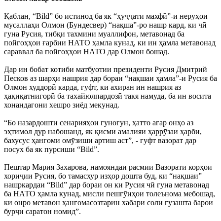
Қаблан, “Bild” бо истинод ба як “ҳуҷҷати махфӣ”-и неруҳои
мусаллаҳи Олмон (Бундесвер) “нақша”-ро нашр кард, ки чӣ
гуна Русия, тибқи тахмини муаллифон, метавонад ба
пойгоҳҳои ғарбии НАТО ҳамла кунад, ки ин ҳамла метавонад
сараввал ба пойгоҳҳои НАТО дар Олмон бошад.
Дар ин бобат котиби матбуотии президенти Русия Дмитрий
Песков аз шарҳи нашрия дар бораи “нақшаи ҳамла”-и Русия ба
Олмон худдорӣ карда, гуфт, ки ахиран ин нашрия аз
ҳақиқатнигорӣ ба тахайюлпардозӣ такя намуда, ба ин восита
хонандагони хешро зиёд мекунад.
“Бо назардошти сенарияҳои гуногун, ҳатто агар онҳо аз
эҳтимол дур набошанд, як қисми амалияи ҳаррӯзаи ҳарбӣ,
бахусус ҳангоми омӯзиши артиш аст”, - гуфт вазорат дар
посух ба як пурсиши “Bild”.
Пештар Мария Захарова, намояндаи расмии Вазорати корҳои
хориҷии Русия, бо тамасхур изҳор дошта буд, ки “нақшаи”
нашркардаи “Bild” дар бораи он ки Русия чӣ гуна метавонад
ба НАТО ҳамла кунад, мисли пешгӯиҳои толеънома мебошад,
ки онро метавон ҳангомасозтарин хабари соли гузашта барои
бурҷи саратон номид”.