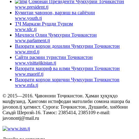
Cомонаи Президенти Ҷумҳурии Тоҷикистон
www.president.tj
Кумитаи ҷавонон, варзиш ва сайёҳии
www.youth.tj
ТҶ Маркази Рушди Туризм
www.tdc.tj
Маҷлиси Олии Ҷумҳурии Тоҷикистон
www.parlament.tj
Вазорати корҳои дохилии Ҷумҳурии Тоҷикистон
www.mvd.tj
Сайти расмии туристии Тоҷикистон
www.visittajikistan.tj
Вазорати маориф ва илми Ҷумҳурии Тоҷикистон
www.maorif.tj
Вазорати корҳои хориҷии Ҷумҳурии Тоҷикистон
www.mfa.tj
© 2015—2016. Ҷавонони Тоҷикистон. Ҳамаи ҳуқуқҳо
маҳфузанд. Ҳангоми истифодаи матолиби сомона ишора ба
javonon.tj ҳатмист. Суроға: Тоҷикистон, Душанбе, хиёбони
Саъдӣ Шерозӣ-16. Тамос: 2385414, 2385109 e-mail:
javonontj@mail.ru